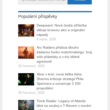
Populární příspěvky
Deepward: Nová česká střílečka
slibuje krvavou akci a originální
nápady
6 srpna, 2026
Arc Raiders přidává dlouho
žádanou funkci matchmakingu: hraj
sólo přátelsky a v triu klidně
agresivně
30 července, 2026
Xbox v krizi: nová šéfka Asha
Sharma kritizuje strategii Phila
Spencera a oznamuje 3 200
propuštění
30 července, 2026
Tomb Raider: Legacy of Atlantis
láká na souboj s T-Rexem v novém