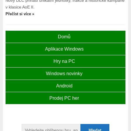
Nový DLC přináší unikátní jednotky, frakce a historické kampaně
v klasice AoE II.
Přečíst si více »
Domů
Aplikace Windows
Hry na PC
Windows novinky
Android
Prodej PC her