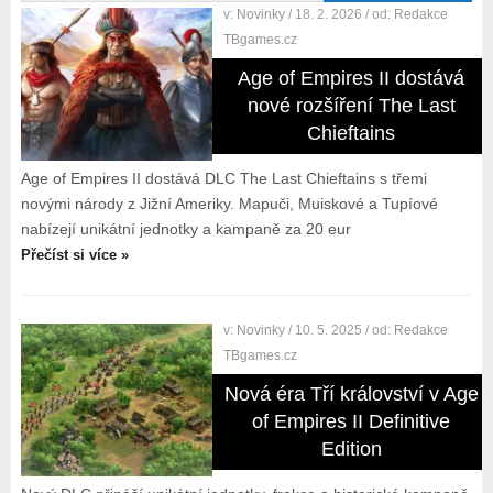
v:
Novinky
/ 18. 2. 2026
/ od:
Redakce
TBgames.cz
Age of Empires II dostává
nové rozšíření The Last
Chieftains
Age of Empires II dostává DLC The Last Chieftains s třemi
novými národy z Jižní Ameriky. Mapuči, Muiskové a Tupíové
nabízejí unikátní jednotky a kampaně za 20 eur
Přečíst si více »
v:
Novinky
/ 10. 5. 2025
/ od:
Redakce
TBgames.cz
Nová éra Tří království v Age
of Empires II Definitive
Edition