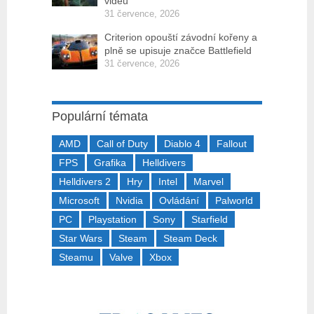
videu
31 července, 2026
Criterion opouští závodní kořeny a
plně se upisuje značce Battlefield
31 července, 2026
Populární témata
AMD
Call of Duty
Diablo 4
Fallout
FPS
Grafika
Helldivers
Helldivers 2
Hry
Intel
Marvel
Microsoft
Nvidia
Ovládání
Palworld
PC
Playstation
Sony
Starfield
Star Wars
Steam
Steam Deck
Steamu
Valve
Xbox