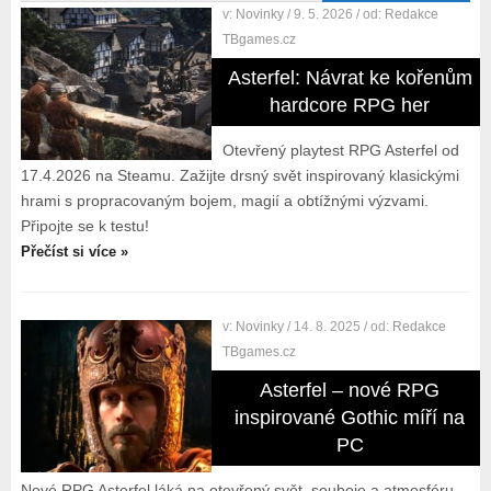
v:
Novinky
/ 9. 5. 2026
/ od:
Redakce
TBgames.cz
Asterfel: Návrat ke kořenům
hardcore RPG her
Otevřený playtest RPG Asterfel od
17.4.2026 na Steamu. Zažijte drsný svět inspirovaný klasickými
hrami s propracovaným bojem, magií a obtížnými výzvami.
Připojte se k testu!
Přečíst si více »
v:
Novinky
/ 14. 8. 2025
/ od:
Redakce
TBgames.cz
Asterfel – nové RPG
inspirované Gothic míří na
PC
Nové RPG Asterfel láká na otevřený svět, souboje a atmosféru