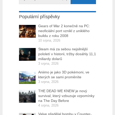
Populární příspěvky
Gears of War 2 konečně na PC:
neoficiální port vznikl z uniklého
buildu z roku 2008
10 srpna, 2026
Steam má za sebou nejsilnější
pololetí v historii, tržby dosáhly 11,1
miliardy dolarů
3 srpna, 2026
Aniimo je jako 3D pokémoni, ve
kterých se sami proměníte
3 srpna, 2026
THE DEAD WE KNEW je nový
survival, který vzbuzuje vzpomínky
na The Day Before
4 srpna, 2026
Valve předělal bombu v Counter-