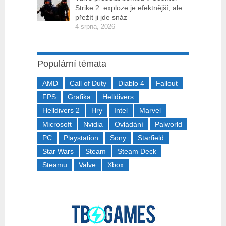
Strike 2: exploze je efektnější, ale
přežít ji jde snáz
4 srpna, 2026
Populární témata
AMD
Call of Duty
Diablo 4
Fallout
FPS
Grafika
Helldivers
Helldivers 2
Hry
Intel
Marvel
Microsoft
Nvidia
Ovládání
Palworld
PC
Playstation
Sony
Starfield
Star Wars
Steam
Steam Deck
Steamu
Valve
Xbox