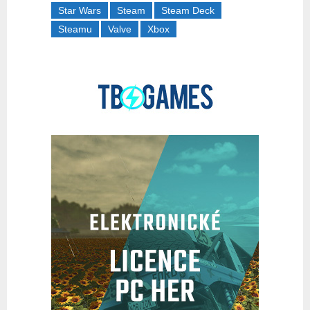
Star Wars
Steam
Steam Deck
Steamu
Valve
Xbox