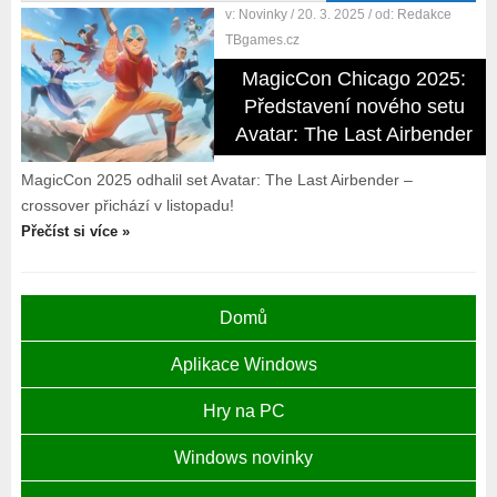
v:
Novinky
/ 20. 3. 2025
/ od:
Redakce
TBgames.cz
MagicCon Chicago 2025:
Představení nového setu
Avatar: The Last Airbender
MagicCon 2025 odhalil set Avatar: The Last Airbender –
crossover přichází v listopadu!
Přečíst si více »
Domů
Aplikace Windows
Hry na PC
Windows novinky