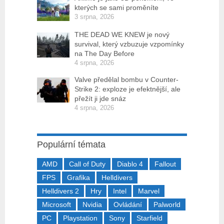
kterých se sami proměníte
3 srpna, 2026
THE DEAD WE KNEW je nový
survival, který vzbuzuje vzpomínky
na The Day Before
4 srpna, 2026
Valve předělal bombu v Counter-
Strike 2: exploze je efektnější, ale
přežít ji jde snáz
4 srpna, 2026
Populární témata
AMD
Call of Duty
Diablo 4
Fallout
FPS
Grafika
Helldivers
Helldivers 2
Hry
Intel
Marvel
Microsoft
Nvidia
Ovládání
Palworld
PC
Playstation
Sony
Starfield