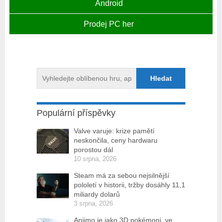
Android
Prodej PC her
Populární příspěvky
Valve varuje: krize pamětí
neskončila, ceny hardwaru
porostou dál
10 srpna, 2026
Steam má za sebou nejsilnější
pololetí v historii, tržby dosáhly 11,1
miliardy dolarů
3 srpna, 2026
Aniimo je jako 3D pokémoni, ve