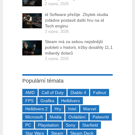
2 srpna, 2026
id Software přežije. Zbytek studia
zvládne postavit další hru na id
Tech enginu
3 srpna, 2026
Steam má za sebou nejsilnější
pololetí v historii, tržby dosáhly 11,1
miliardy dolarů
3 srpna, 2026
Populární témata
AMD
Call of Duty
Diablo 4
Fallout
FPS
Grafika
Helldivers
Helldivers 2
Hry
Intel
Marvel
Microsoft
Nvidia
Ovládání
Palworld
PC
Playstation
Sony
Starfield
Star Wars
Steam
Steam Deck