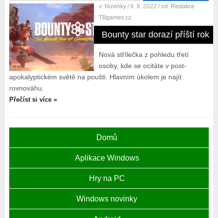
v:
Novinky
/ 6. 8. 2022
/ od:
Redakce
TBgames.cz
Bounty star dorazí příští rok
Nová střílečka z pohledu třetí
osoby, kde se ocitáte v post-
apokalyptickém světě na poušti. Hlavním úkolem je najít
rovnováhu.
Přečíst si více »
Domů
Aplikace Windows
Hry na PC
Windows novinky