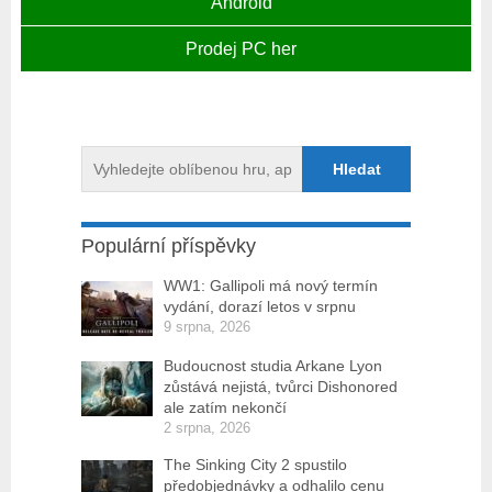
Android
Prodej PC her
Populární příspěvky
WW1: Gallipoli má nový termín
vydání, dorazí letos v srpnu
9 srpna, 2026
Budoucnost studia Arkane Lyon
zůstává nejistá, tvůrci Dishonored
ale zatím nekončí
2 srpna, 2026
The Sinking City 2 spustilo
předobjednávky a odhalilo cenu