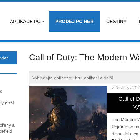
APLIKACE PC
PRODEJ PC HER
ČEŠTINY
Call of Duty: The Modern Wa
v:
Novinky
/ 17. 
ag
Call of 
y nižší
vy
The Modern War
kořeny a
Pojďme se na 
lefield
dispozici a co 