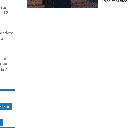
Přečíst si více
ystá
wed 2
předvedl
na
ózní
ce ve
 koši
allout