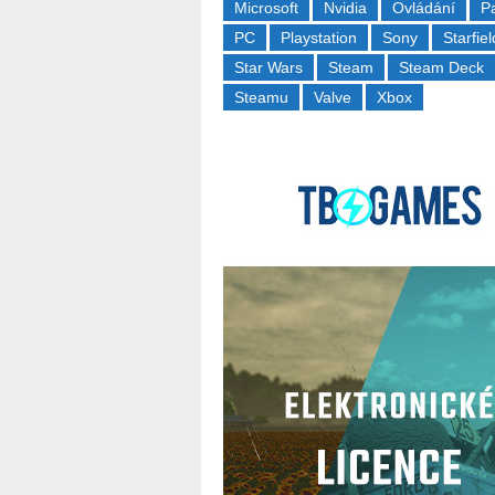
Microsoft
Nvidia
Ovládání
P
PC
Playstation
Sony
Starfiel
Star Wars
Steam
Steam Deck
Steamu
Valve
Xbox