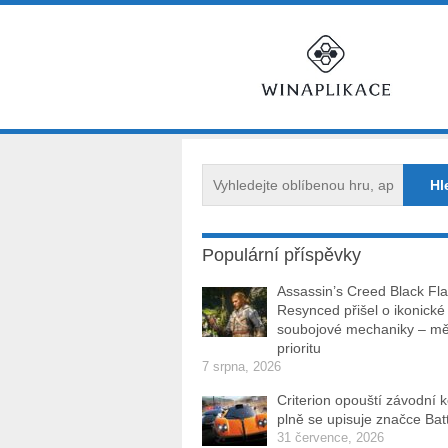
Populární příspěvky
Assassin’s Creed Black Fl
Resynced přišel o ikonické
soubojové mechaniky – měl
prioritu
7 srpna, 2026
Criterion opouští závodní 
plně se upisuje značce Batt
31 července, 2026