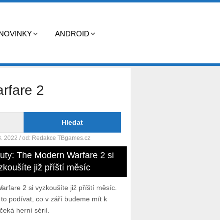
NOVINKY
ANDROID
rfare 2
8. 2022
/ od:
Redakce TBgames.cz
Duty: The Modern Warfare 2 si
zkoušíte již příští měsíc
fare 2 si vyzkoušíte již příští měsíc.
to podívat, co v září budeme mít k
čeká herní sérií.