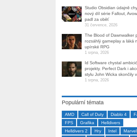
Studio Obsidian údajně ch
nový díl série Fallout, Avo
padl za oběť
31 července, 2026
The Blood of Dawnwalker 
rozsáhlý gameplay a láká 
upírské RPG
1 srpna, 2026
Id Software chystal ambici
projekty. Perfect Dark i ak
stylu John Wicka skončily v
1 srpna, 2026
Populární témata
AMD
Call of Duty
Diablo 4
F
FPS
Grafika
Helldivers
Helldivers 2
Hry
Intel
Marvel