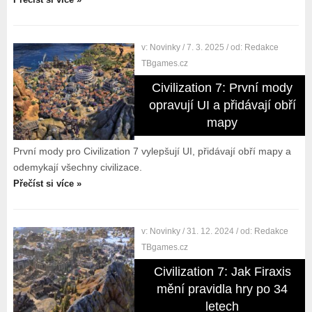
v:
Novinky
/ 7. 3. 2025
/ od:
Redakce
TBgames.cz
Civilization 7: První mody
opravují UI a přidávají obří
mapy
První mody pro Civilization 7 vylepšují UI, přidávají obří mapy a
odemykají všechny civilizace.
Přečíst si více »
v:
Novinky
/ 31. 12. 2024
/ od:
Redakce
TBgames.cz
Civilization 7: Jak Firaxis
mění pravidla hry po 34
letech