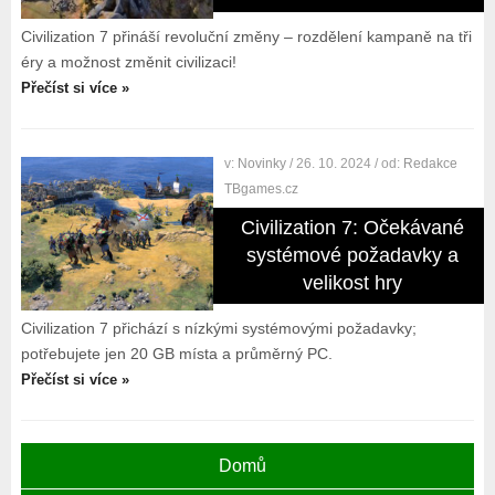
Civilization 7 přináší revoluční změny – rozdělení kampaně na tři
éry a možnost změnit civilizaci!
Přečíst si více »
v:
Novinky
/ 26. 10. 2024
/ od:
Redakce
TBgames.cz
Civilization 7: Očekávané
systémové požadavky a
velikost hry
Civilization 7 přichází s nízkými systémovými požadavky;
potřebujete jen 20 GB místa a průměrný PC.
Přečíst si více »
Domů