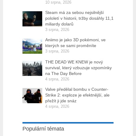
10 srpna, 2026
Steam má za sebou nejsilnější
pololetí v historii, tržby dosáhly 11,1
miliardy dolarů
3 srpna, 2026
Aniimo je jako 3D pokémoni, ve
kterých se sami proměníte
3 srpna, 2026
THE DEAD WE KNEW je nový
survival, který vzbuzuje vzpomínky
na The Day Before
4 srpna, 2026
Valve předělal bombu v Counter-
Strike 2: exploze je efektnější, ale
přežít ji jde snáz
4 srpna, 2026
Populární témata