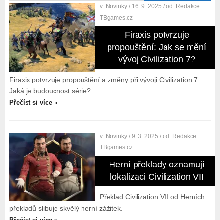
v:
Novinky
/ 16. 9. 2025
/ od:
Redakce
TBgames.cz
Firaxis potvrzuje
propouštění: Jak se mění
vývoj Civilization 7?
Firaxis potvrzuje propouštění a změny při vývoji Civilization 7.
Jaká je budoucnost série?
Přečíst si více »
v:
Novinky
/ 9. 3. 2025
/ od:
Redakce
TBgames.cz
Herní překlady oznamují
lokalizaci Civilization VII
Překlad Civilization VII od Herních
překladů slibuje skvělý herní zážitek.
Přečíst si více »