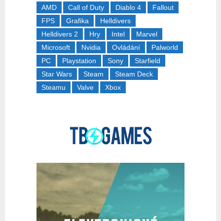
AMD
Call of Duty
Diablo 4
Fallout
FPS
Grafika
Helldivers
Helldivers 2
Hry
Intel
Marvel
Microsoft
Nvidia
Ovládání
Palworld
PC
Playstation
Sony
Starfield
Star Wars
Steam
Steam Deck
Steamu
Valve
Xbox