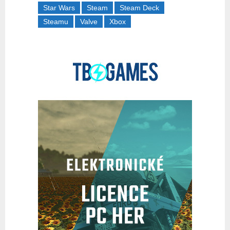
Star Wars
Steam
Steam Deck
Steamu
Valve
Xbox