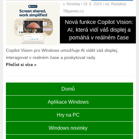
v:
Novinky
/ 16. 6. 2025
/ od:
Redakce
TBgames.cz
Nová funkce Copilot Vision:
AI, která vidí váš displej a
pomáhá v reálném čase
Copilot Vision pro Windows umožňuje AI vidět váš displej,
interagovat v reálném čase a poskytovat rady.
Přečíst si více »
Domů
Aplikace Windows
Hry na PC
Windows novinky