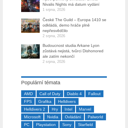
Nivalis Nights má datum vydání
1 srpna, 2026
České The Guild – Europa 1410 se
odkládá, demo hráče plně
nepřesvědčilo
2 srpna, 2026
Budoucnost studia Arkane Lyon
zůstává nejistá, tvůrci Dishonored
ale zatím nekončí
2 srpna, 2026
Populární témata
AMD
Call of Duty
Diablo 4
Fallout
FPS
Grafika
Helldivers
Helldivers 2
Hry
Intel
Marvel
Microsoft
Nvidia
Ovládání
Palworld
PC
Playstation
Sony
Starfield