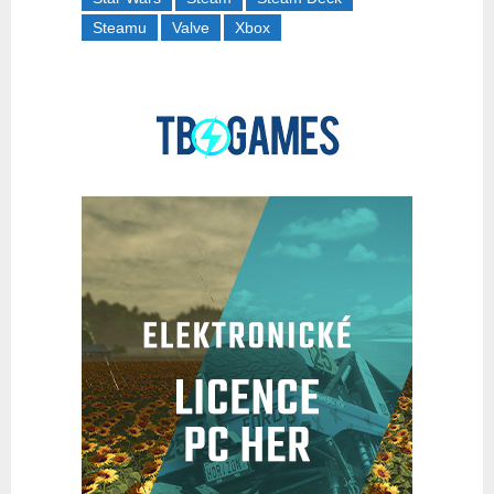
Steamu
Valve
Xbox