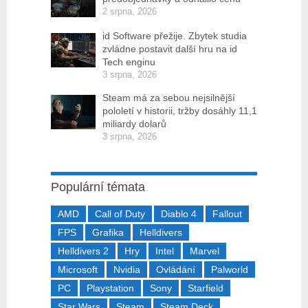
2 srpna, 2026
id Software přežije. Zbytek studia
zvládne postavit další hru na id
Tech enginu
3 srpna, 2026
Steam má za sebou nejsilnější
pololetí v historii, tržby dosáhly 11,1
miliardy dolarů
3 srpna, 2026
Populární témata
AMD
Call of Duty
Diablo 4
Fallout
FPS
Grafika
Helldivers
Helldivers 2
Hry
Intel
Marvel
Microsoft
Nvidia
Ovládání
Palworld
PC
Playstation
Sony
Starfield
Star Wars
Steam
Steam Deck