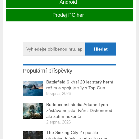
Android
Prodej PC her
Populární příspěvky
Battlefield 6 křísí 20 let starý herní
režim a spojuje síly s Top Gun
9 srpna, 2026
Budoucnost studia Arkane Lyon
zůstává nejistá, tvůrci Dishonored
ale zatím nekončí
2 srpna, 2026
The Sinking City 2 spustilo
předobjednávky a odhalilo cenu