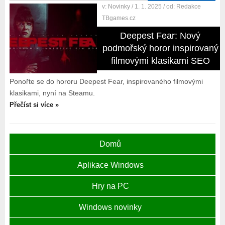
v:
Novinky
/ 1. 1. 2025
/ od:
Redakce
TBgames.cz
Deepest Fear: Nový
podmořský horor inspirovaný
filmovými klasikami SEO
Ponořte se do hororu Deepest Fear, inspirovaného filmovými
klasikami, nyní na Steamu.
Přečíst si více »
Domů
Aplikace Windows
Hry na PC
Windows novinky