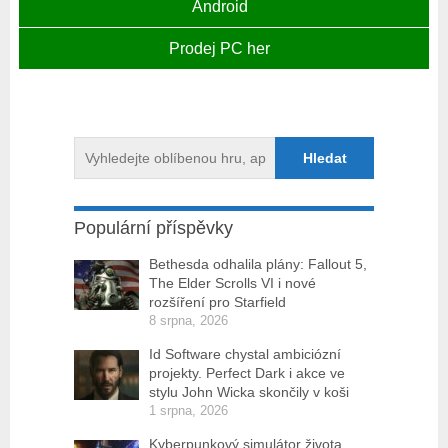
Android
Prodej PC her
Populární příspěvky
Bethesda odhalila plány: Fallout 5,
The Elder Scrolls VI i nové
rozšíření pro Starfield
8 srpna, 2026
Id Software chystal ambiciózní
projekty. Perfect Dark i akce ve
stylu John Wicka skončily v koši
1 srpna, 2026
Kyberpunkový simulátor života