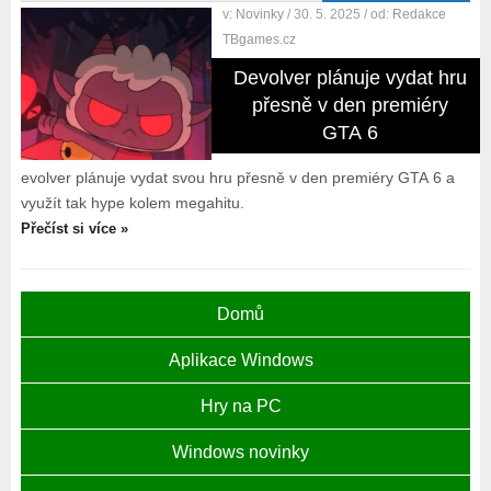
v:
Novinky
/ 30. 5. 2025
/ od:
Redakce
TBgames.cz
Devolver plánuje vydat hru
přesně v den premiéry
GTA 6
evolver plánuje vydat svou hru přesně v den premiéry GTA 6 a
využít tak hype kolem megahitu.
Přečíst si více »
Domů
Aplikace Windows
Hry na PC
Windows novinky