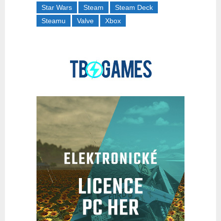
Star Wars
Steam
Steam Deck
Steamu
Valve
Xbox