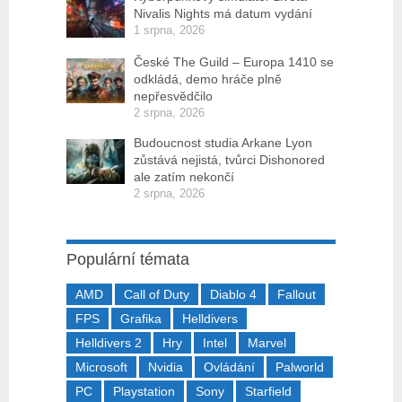
Nivalis Nights má datum vydání
1 srpna, 2026
České The Guild – Europa 1410 se
odkládá, demo hráče plně
nepřesvědčilo
2 srpna, 2026
Budoucnost studia Arkane Lyon
zůstává nejistá, tvůrci Dishonored
ale zatím nekončí
2 srpna, 2026
Populární témata
AMD
Call of Duty
Diablo 4
Fallout
FPS
Grafika
Helldivers
Helldivers 2
Hry
Intel
Marvel
Microsoft
Nvidia
Ovládání
Palworld
PC
Playstation
Sony
Starfield