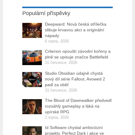
Populární příspěvky
Deepward: Nová česká střílečka
slibuje krvavou akci a originální
nápady
6 srpna, 2026
Criterion opouští závodní kořeny a
plně se upisuje značce Battlefield
31 července, 2026
Studio Obsidian údajně chystá
nový díl série Fallout, Avowed 2
padl za oběť
31 července, 2026
The Blood of Dawnwalker předvedl
rozsáhlý gameplay a láká na
upírské RPG
1 srpna, 2026
Id Software chystal ambiciózní
projekty. Perfect Dark i akce ve