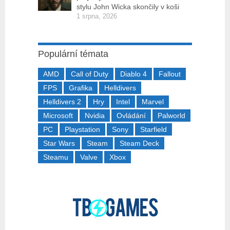
stylu John Wicka skončily v koši
1 srpna, 2026
Populární témata
AMD
Call of Duty
Diablo 4
Fallout
FPS
Grafika
Helldivers
Helldivers 2
Hry
Intel
Marvel
Microsoft
Nvidia
Ovládání
Palworld
PC
Playstation
Sony
Starfield
Star Wars
Steam
Steam Deck
Steamu
Valve
Xbox