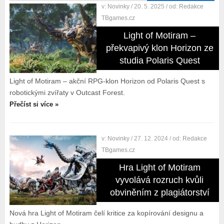
v:
Novinky
/ 20. 5. 2025
/ od:
Redakce
TBgames.cz
Light of Motiram –
překvapivý klon Horizon ze
studia Polaris Quest
Light of Motiram – akční RPG-klon Horizon od Polaris Quest s
robotickými zvířaty v Outcast Forest.
Přečíst si více »
v:
Novinky
/ 27. 12. 2024
/ od:
Redakce
TBgames.cz
Hra Light of Motiram
vyvolává rozruch kvůli
obviněním z plagiátorství
Nová hra Light of Motiram čelí kritice za kopírování designu a