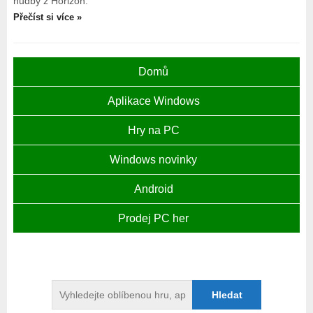
hudby z Horizon.
Přečíst si více »
Domů
Aplikace Windows
Hry na PC
Windows novinky
Android
Prodej PC her