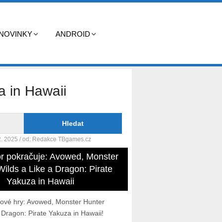
NOVINKY
ANDROID
a in Hawaii
2. 2025
/ od:
Redakce TBgames.cz
r pokračuje: Avowed, Monster
ilds a Like a Dragon: Pirate
Yakuza in Hawaii
nové hry: Avowed, Monster Hunter
 Dragon: Pirate Yakuza in Hawaii!