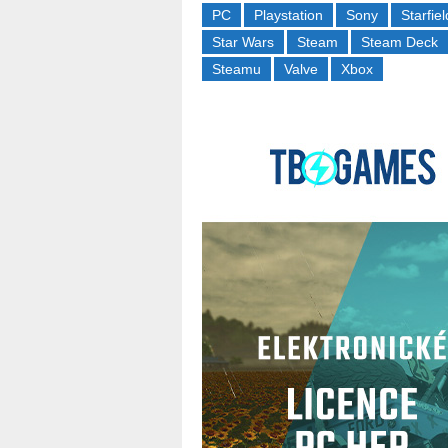
PC
Playstation
Sony
Starfiel
Star Wars
Steam
Steam Deck
Steamu
Valve
Xbox