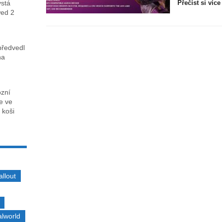
ystá
Přečíst si více
wed 2
předvedl
na
ózní
ce ve
 koši
allout
alworld