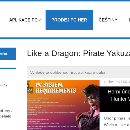
APLIKACE PC
PRODEJ PC HER
ČEŠTINY
Like a Dragon: Pirate Yakuz
v:
Novinky
/ 13. 
esky.
Herní úno
Hunter W
kořeny a
lefield
Únor přináší 
Wilds a Like a