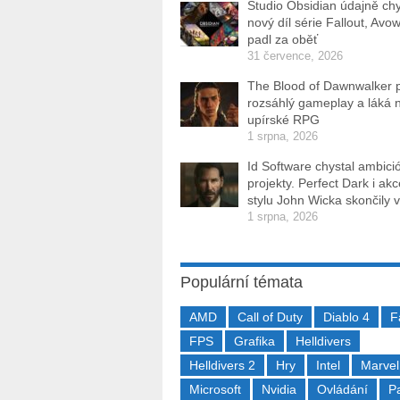
Studio Obsidian údajně ch
nový díl série Fallout, Avo
padl za oběť
31 července, 2026
The Blood of Dawnwalker 
rozsáhlý gameplay a láká 
upírské RPG
1 srpna, 2026
Id Software chystal ambici
projekty. Perfect Dark i ak
stylu John Wicka skončily v
1 srpna, 2026
Populární témata
AMD
Call of Duty
Diablo 4
F
FPS
Grafika
Helldivers
Helldivers 2
Hry
Intel
Marvel
Microsoft
Nvidia
Ovládání
P