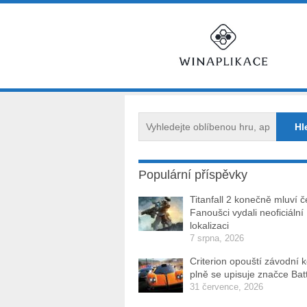
Populární příspěvky
Titanfall 2 konečně mluví č
Fanoušci vydali neoficiální
lokalizaci
7 srpna, 2026
Criterion opouští závodní 
plně se upisuje značce Batt
31 července, 2026