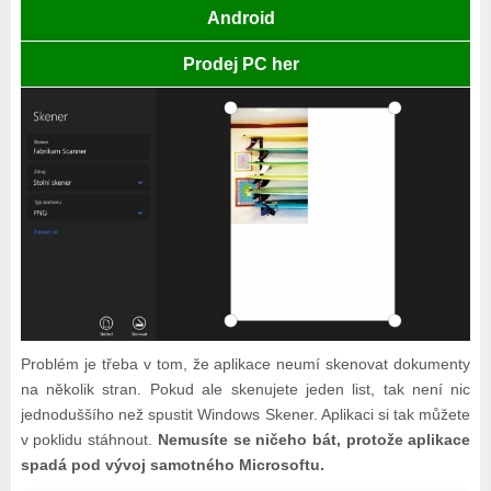
Android
Prodej PC her
Problém je třeba v tom, že aplikace neumí skenovat dokumenty
na několik stran. Pokud ale skenujete jeden list, tak není nic
jednoduššího než spustit Windows Skener. Aplikaci si tak můžete
v poklidu stáhnout.
Nemusíte se ničeho bát, protože aplikace
spadá pod vývoj samotného Microsoftu.