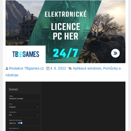
Redakce TBgames.cz
4. 6. 2022
Aplikace windows
,
Pomůcky a
nástroje