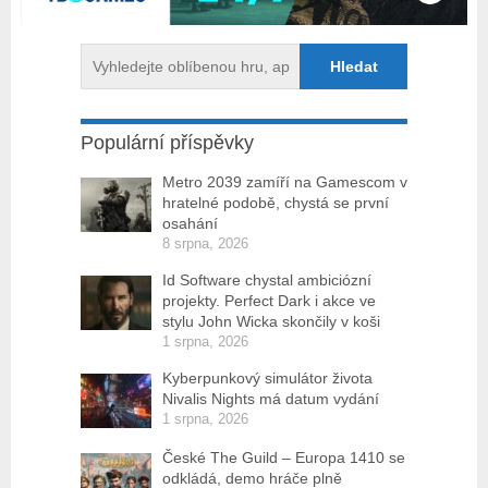
Populární příspěvky
Metro 2039 zamíří na Gamescom v
hratelné podobě, chystá se první
osahání
8 srpna, 2026
Id Software chystal ambiciózní
projekty. Perfect Dark i akce ve
stylu John Wicka skončily v koši
1 srpna, 2026
Kyberpunkový simulátor života
Nivalis Nights má datum vydání
1 srpna, 2026
České The Guild – Europa 1410 se
odkládá, demo hráče plně