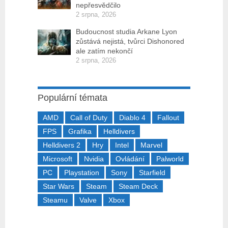
nepřesvědčilo
2 srpna, 2026
Budoucnost studia Arkane Lyon
zůstává nejistá, tvůrci Dishonored
ale zatím nekončí
2 srpna, 2026
Populární témata
AMD
Call of Duty
Diablo 4
Fallout
FPS
Grafika
Helldivers
Helldivers 2
Hry
Intel
Marvel
Microsoft
Nvidia
Ovládání
Palworld
PC
Playstation
Sony
Starfield
Star Wars
Steam
Steam Deck
Steamu
Valve
Xbox