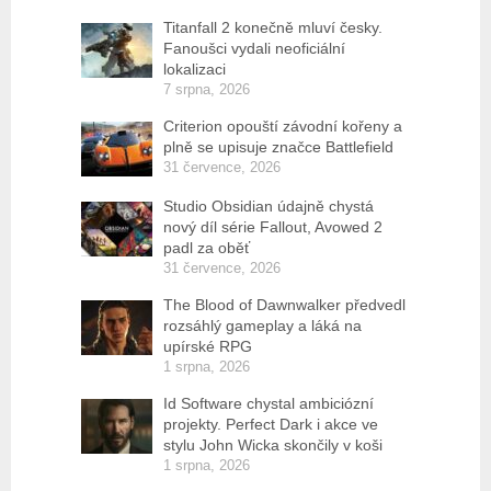
Titanfall 2 konečně mluví česky.
Fanoušci vydali neoficiální
lokalizaci
7 srpna, 2026
Criterion opouští závodní kořeny a
plně se upisuje značce Battlefield
31 července, 2026
Studio Obsidian údajně chystá
nový díl série Fallout, Avowed 2
padl za oběť
31 července, 2026
The Blood of Dawnwalker předvedl
rozsáhlý gameplay a láká na
upírské RPG
1 srpna, 2026
Id Software chystal ambiciózní
projekty. Perfect Dark i akce ve
stylu John Wicka skončily v koši
1 srpna, 2026