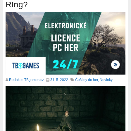
RIng?
Redakce TBgames.cz
31. 5. 2022
Češtiny do her
,
Novinky