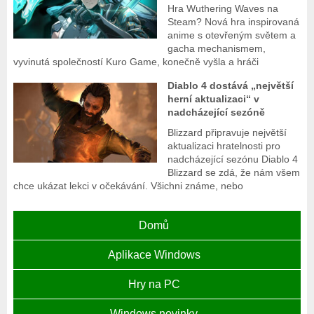
Hra Wuthering Waves na
Steam? Nová hra inspirovaná
anime s otevřeným světem a
gacha mechanismem,
vyvinutá společností Kuro Game, konečně vyšla a hráči
Diablo 4 dostává „největší
herní aktualizaci“ v
nadcházející sezóně
Blizzard připravuje největší
aktualizaci hratelnosti pro
nadcházející sezónu Diablo 4
Blizzard se zdá, že nám všem
chce ukázat lekci v očekávání. Všichni známe, nebo
Domů
Aplikace Windows
Hry na PC
Windows novinky