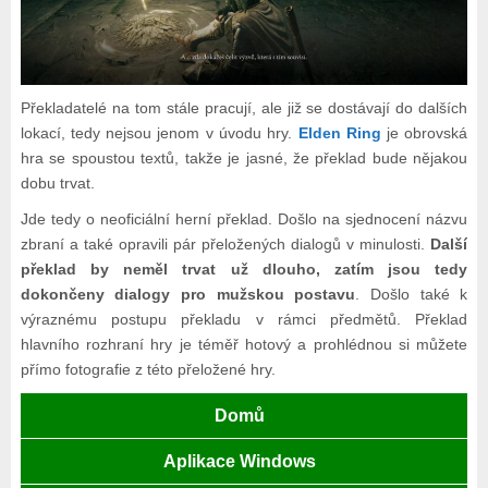
Překladatelé na tom stále pracují, ale již se dostávají do dalších
lokací, tedy nejsou jenom v úvodu hry.
Elden Ring
je obrovská
hra se spoustou textů, takže je jasné, že překlad bude nějakou
dobu trvat.
Jde tedy o neoficiální herní překlad. Došlo na sjednocení názvu
zbraní a také opravili pár přeložených dialogů v minulosti.
Další
překlad by neměl trvat už dlouho, zatím jsou tedy
dokončeny dialogy pro mužskou postavu
. Došlo také k
výraznému postupu překladu v rámci předmětů. Překlad
hlavního rozhraní hry je téměř hotový a prohlédnou si můžete
přímo fotografie z této přeložené hry.
Domů
Aplikace Windows