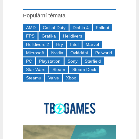
Populární témata
AMD
Call of Duty
Diablo 4
Fallout
FPS
Grafika
Helldivers
Helldivers 2
Hry
Intel
Marvel
Microsoft
Nvidia
Ovládání
Palworld
PC
Playstation
Sony
Starfield
Star Wars
Steam
Steam Deck
Steamu
Valve
Xbox