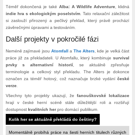
Téměř dokončená je také
Alba: A Wildlife Adventure
, klidná
indie hra s ekologickým poselstvím
. Tato relaxační záležitost
si zaslouží přirozený a pečlivý překlad, který právě prochází
závěrečnými úpravami a testováním.
Další projekty v pokročilé fázi
Neméně zajímavé jsou
Atomfall
a
The Alters
, kde je velká část
práce již za překladateli. U Atomfallu, který kombinuje
survival
prvky s alternativní historií
, se aktuálně zpřesňuje
terminologie a celkový styl překladu. The Alters je dokonce
označen za téměř hotový, což naznačuje brzké vydání
české
verze
.
Všechny tyto projekty ukazují, že
fanouškovské lokalizace
hrají v české herní scéně stále důležitější roli a rozšiřují
dostupnost
kvalitních her
pro domácí publikum.
Kolik her se aktuálně překládá do češtiny?
Momentálně probíhá práce na šesti herních titulech různých