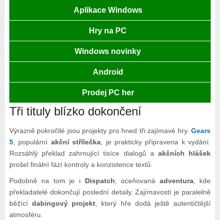
Aplikace Windows
Hry na PC
Windows novinky
Android
Prodej PC her
Tři tituly blízko dokončení
Výrazně pokročilé jsou projekty pro hned tři zajímavé hry.
Gears
5
, populární
akční střílečka
, je prakticky připravena k vydání.
Rozsáhlý překlad zahrnující tisíce dialogů a
akčních hlášek
prošel finální fází kontroly a konzistence textů.
Podobně na tom je i
Dispatch
, oceňovaná
adventura
, kde
překladatelé dokončují poslední detaily. Zajímavostí je paralelně
běžící
dabingový projekt
, který hře dodá ještě autentičtější
atmosféru.