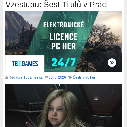
Vzestupu: Šest Titulů v Práci
Redakce TBgames.cz
10. 5. 2026
Češtiny do her