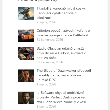
Titanfall 2 konečně mluví česky.
Fanoušci vydali neoficiální
lokalizaci
7 srpna, 2026
Criterion opouští závodní kořeny a
plně se upisuje značce Battlefield
31 července, 2026
Studio Obsidian údajně chystá
nový díl série Fallout, Avowed 2
padl za oběť
31 července, 2026
The Blood of Dawnwalker předvedl
rozsáhlý gameplay a láká na
upírské RPG
1 srpna, 2026
Id Software chystal ambiciózní
projekty. Perfect Dark i akce ve
stylu John Wicka skončily v koši
1 srpna, 2026