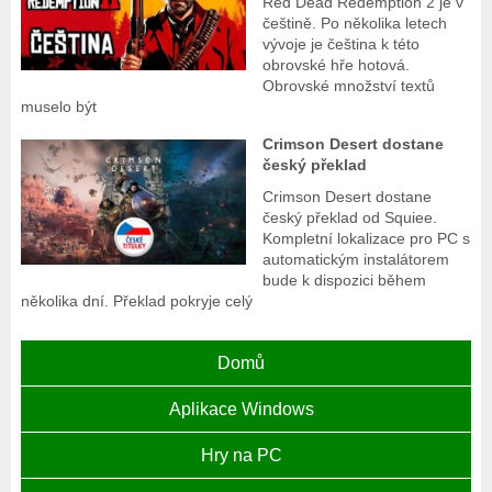
Red Dead Redemption 2 je v
češtině. Po několika letech
vývoje je čeština k této
obrovské hře hotová.
Obrovské množství textů
muselo být
Crimson Desert dostane
český překlad
Crimson Desert dostane
český překlad od Squiee.
Kompletní lokalizace pro PC s
automatickým instalátorem
bude k dispozici během
několika dní. Překlad pokryje celý
Domů
Aplikace Windows
Hry na PC