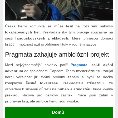
Česká herní komunita se může těšit na rozšíření nabídky
lokalizovaných her
. Překladatelský tým pracuje současně na
šesti
fanouškovských překladech
, které přinesou domácí
hráčům možnost užít si oblíbené tituly v rodném jazyce.
Pragmata zahajuje ambiciózní projekt
Mezi nejvýznamnější novinky patří
Pragmata
,
sci-fi akční
adventura
od společnosti Capcom. Tento mysteriózní titul zaujal
herní veřejnost již svými prvními záběry a nyní se dočká
komplexní
české lokalizace
. Překladatelé zdůrazňují, že
vzhledem k silnému důrazu na
příběh a atmosféru
bude kvalita
překladu klíčová pro celkový zážitek. Práce jsou zatím v
přípravné fázi, ale ambice týmu jsou vysoké.
Domů