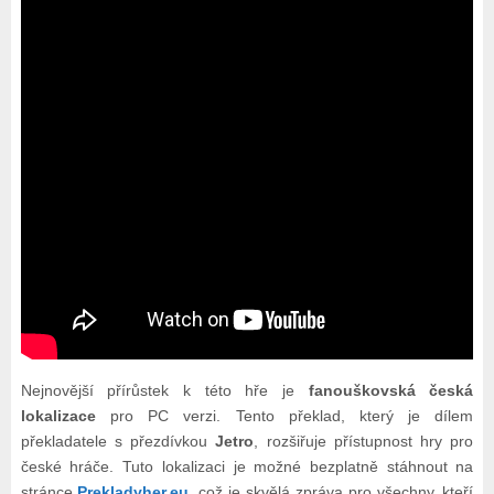
Nejnovější přírůstek k této hře je
fanouškovská česká
lokalizace
pro PC verzi. Tento překlad, který je dílem
překladatele s přezdívkou
Jetro
, rozšiřuje přístupnost hry pro
české hráče. Tuto lokalizaci je možné bezplatně stáhnout na
stránce
Prekladyher.eu
, což je skvělá zpráva pro všechny, kteří