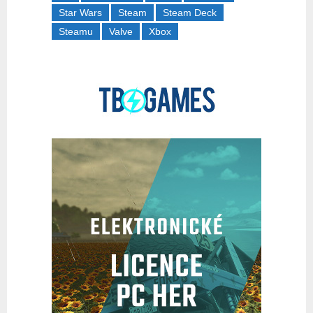
Star Wars
Steam
Steam Deck
Steamu
Valve
Xbox