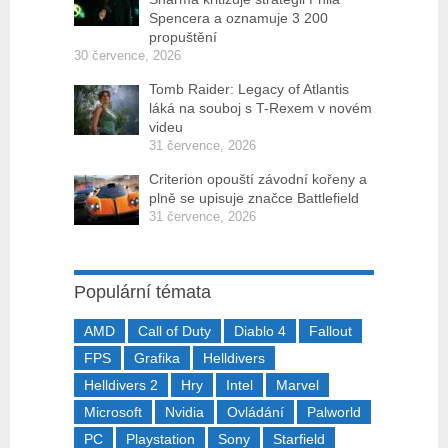
Spencera a oznamuje 3 200
propuštění
30 července, 2026
Tomb Raider: Legacy of Atlantis
láká na souboj s T-Rexem v novém
videu
31 července, 2026
Criterion opouští závodní kořeny a
plně se upisuje značce Battlefield
31 července, 2026
Populární témata
AMD
Call of Duty
Diablo 4
Fallout
FPS
Grafika
Helldivers
Helldivers 2
Hry
Intel
Marvel
Microsoft
Nvidia
Ovládání
Palworld
PC
Playstation
Sony
Starfield