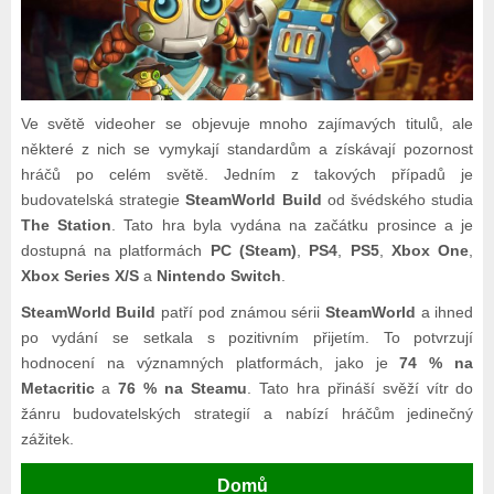
Ve světě videoher se objevuje mnoho zajímavých titulů, ale
některé z nich se vymykají standardům a získávají pozornost
hráčů po celém světě. Jedním z takových případů je
budovatelská strategie
SteamWorld Build
od švédského studia
The Station
. Tato hra byla vydána na začátku prosince a je
dostupná na platformách
PC (Steam)
,
PS4
,
PS5
,
Xbox One
,
Xbox Series X/S
a
Nintendo Switch
.
SteamWorld Build
patří pod známou sérii
SteamWorld
a ihned
po vydání se setkala s pozitivním přijetím. To potvrzují
hodnocení na významných platformách, jako je
74 % na
Metacritic
a
76 % na Steamu
. Tato hra přináší svěží vítr do
žánru budovatelských strategií a nabízí hráčům jedinečný
zážitek.
Domů