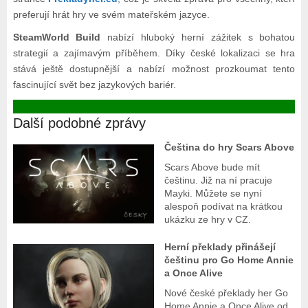
preferují hrát hry ve svém mateřském jazyce.
SteamWorld Build
nabízí hluboký herní zážitek s bohatou
strategií a zajímavým příběhem. Díky české lokalizaci se hra
stává ještě dostupnější a nabízí možnost prozkoumat tento
fascinující svět bez jazykových bariér.
Další podobné zprávy
Čeština do hry Scars Above
Scars Above bude mít
češtinu. Již na ní pracuje
Mayki. Můžete se nyní
alespoň podívat na krátkou
ukázku ze hry v CZ.
Herní překlady přinášejí
češtinu pro Go Home Annie
a Once Alive
Nové české překlady her Go
Home Annie a Once Alive od