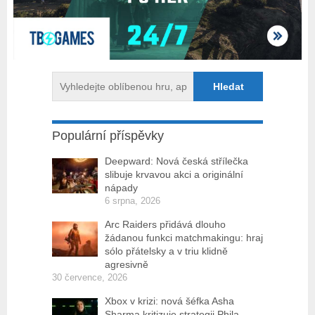
Populární příspěvky
Deepward: Nová česká střílečka
slibuje krvavou akci a originální
nápady
6 srpna, 2026
Arc Raiders přidává dlouho
žádanou funkci matchmakingu: hraj
sólo přátelsky a v triu klidně
agresivně
30 července, 2026
Xbox v krizi: nová šéfka Asha
Sharma kritizuje strategii Phila