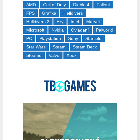
AMD
Call of Duty
Diablo 4
Fallout
FPS
Grafika
Helldivers
Helldivers 2
Hry
Intel
Marvel
Microsoft
Nvidia
Ovládání
Palworld
PC
Playstation
Sony
Starfield
Star Wars
Steam
Steam Deck
Steamu
Valve
Xbox