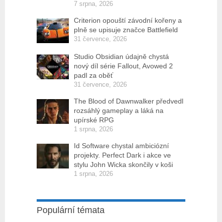
7 srpna, 2026
Criterion opouští závodní kořeny a
plně se upisuje značce Battlefield
31 července, 2026
Studio Obsidian údajně chystá
nový díl série Fallout, Avowed 2
padl za oběť
31 července, 2026
The Blood of Dawnwalker předvedl
rozsáhlý gameplay a láká na
upírské RPG
1 srpna, 2026
Id Software chystal ambiciózní
projekty. Perfect Dark i akce ve
stylu John Wicka skončily v koši
1 srpna, 2026
Populární témata