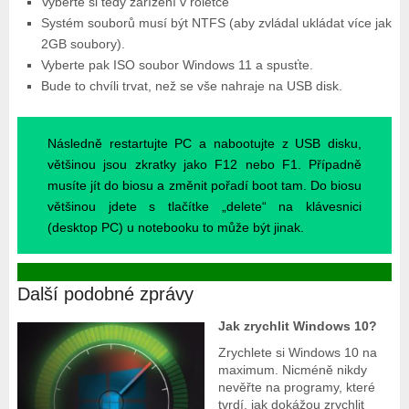
Vyberte si tedy zařízení v roletce
Systém souborů musí být NTFS (aby zvládal ukládat více jak
2GB soubory).
Vyberte pak ISO soubor Windows 11 a spusťte.
Bude to chvíli trvat, než se vše nahraje na USB disk.
Následně restartujte PC a nabootujte z USB disku,
většinou jsou zkratky jako F12 nebo F1. Případně
musíte jít do biosu a změnit pořadí boot tam. Do biosu
většinou jdete s tlačítke „delete“ na klávesnici
(desktop PC) u notebooku to může být jinak.
Další podobné zprávy
Jak zrychlit Windows 10?
Zrychlete si Windows 10 na
maximum. Nicméně nikdy
nevěřte na programy, které
tvrdí, jak dokážou zrychlit