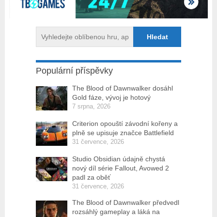
Populární příspěvky
The Blood of Dawnwalker dosáhl
Gold fáze, vývoj je hotový
7 srpna, 2026
Criterion opouští závodní kořeny a
plně se upisuje značce Battlefield
31 července, 2026
Studio Obsidian údajně chystá
nový díl série Fallout, Avowed 2
padl za oběť
31 července, 2026
The Blood of Dawnwalker předvedl
rozsáhlý gameplay a láká na