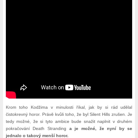
Krom toho Kodžima v minulosti říkal, jak by si rád udělal
čistokrevný horor. Právě kvůli toho, že byl Silent Hills zrušen. Je
tedy možné, že si tyto ambice bude snažit naplnit v druhém
pokračování Death Stranding
a je možné, že nyní by se
jednalo o takový menší horor.