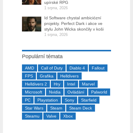
upírské RPG
1 srpna, 2026
Id Software chystal ambiciózní
projekty. Perfect Dark i akce ve
stylu John Wicka skončily v koši
1 srpna, 2026
Populární témata
AMD
Call of Duty
Diablo 4
Fallout
FPS
Grafika
Helldivers
Helldivers 2
Hry
Intel
Marvel
Microsoft
Nvidia
Ovládání
Palworld
PC
Playstation
Sony
Starfield
Star Wars
Steam
Steam Deck
Steamu
Valve
Xbox