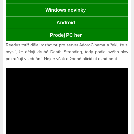
Windows novinky
Android
Prodej PC her
Reedus totiž dělal rozhovor pro server AdoroCinema a řekl, že si
myslí, že dělají druhé Death Stranding, tedy podle svého slov
pokračují v jednání. Nejde však o žádné oficiální oznámení.