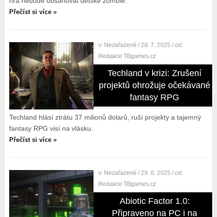
hra nebude obsahovat dětské zombie.
Přečíst si více »
v:
Nezařazené
/ 28. 7. 2025
/ od:
Redakce TBgames.cz
Techland v krizi: Zrušení
projektů ohrožuje očekávané
fantasy RPG
Techland hlásí ztrátu 37 milionů dolarů, ruší projekty a tajemný
fantasy RPG visí na vlásku.
Přečíst si více »
v:
Nezařazené
/ 29. 6. 2025
/ od:
Redakce TBgames.cz
Abiotic Factor 1.0:
Připraveno na PC i na