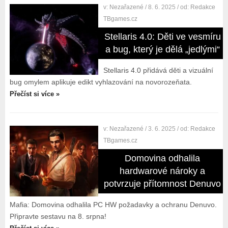
v:
Nezařazené
/ 8. 6. 2025
/ od:
Redakce
TBgames.cz
Stellaris 4.0: Děti ve vesmíru
a bug, který je dělá „jedlými“
Stellaris 4.0 přidává děti a vizuální
bug omylem aplikuje edikt vyhlazování na novorozeňata.
Přečíst si více »
v:
Nezařazené
/ 3. 6. 2025
/ od:
Redakce
TBgames.cz
Domovina odhalila
hardwarové nároky a
potvrzuje přítomnost Denuvo
Mafia: Domovina odhalila PC HW požadavky a ochranu Denuvo.
Připravte sestavu na 8. srpna!