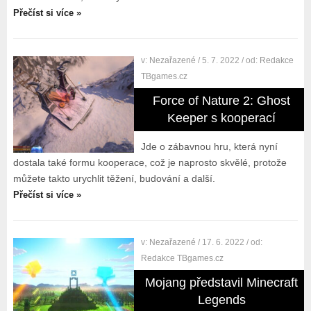
Přečíst si více »
v:
Nezařazené
/ 5. 7. 2022
/ od:
Redakce
TBgames.cz
Force of Nature 2: Ghost
Keeper s kooperací
Jde o zábavnou hru, která nyní
dostala také formu kooperace, což je naprosto skvělé, protože
můžete takto urychlit těžení, budování a další.
Přečíst si více »
v:
Nezařazené
/ 17. 6. 2022
/ od:
Redakce TBgames.cz
Mojang představil Minecraft
Legends