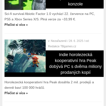
konzole
Sci-fi survival Abiotic Factor 1.0 vychází 22. července na PC,
PS5 a Xbox Series X/S. Plná verze za ~33,99 €.
Přečíst si více »
v:
Nezařazené
/ 28. 6. 2025
/ od:
Redakce TBgames.cz
Indie horolezecká
kooperativní hra Peak
dobývá PC s dvěma miliony
prodaných kopií
Horolezecká kooperativní hra Peak dosáhla 2 mil. prodejů a
denně baví 100 000 hráčů.
Přečíst si více »