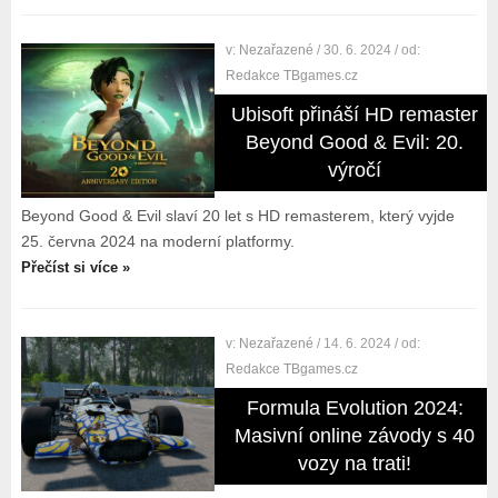
v:
Nezařazené
/ 30. 6. 2024
/ od:
Redakce TBgames.cz
Ubisoft přináší HD remaster
Beyond Good & Evil: 20.
výročí
Beyond Good & Evil slaví 20 let s HD remasterem, který vyjde
25. června 2024 na moderní platformy.
Přečíst si více »
v:
Nezařazené
/ 14. 6. 2024
/ od:
Redakce TBgames.cz
Formula Evolution 2024:
Masivní online závody s 40
vozy na trati!