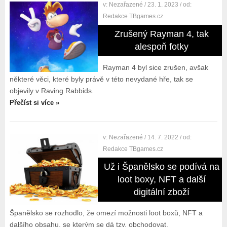
v:
Nezařazené
/ 23. 1. 2023
/ od:
Redakce TBgames.cz
Zrušený Rayman 4, tak
alespoň fotky
Rayman 4 byl sice zrušen, avšak
některé věci, které byly právě v této nevydané hře, tak se
objevily v Raving Rabbids.
Přečíst si více »
v:
Nezařazené
/ 14. 7. 2022
/ od:
Redakce TBgames.cz
Už i Španělsko se podívá na
loot boxy, NFT a další
digitální zboží
Španělsko se rozhodlo, že omezí možnosti loot boxů, NFT a
dalšího obsahu, se kterým se dá tzv. obchodovat.