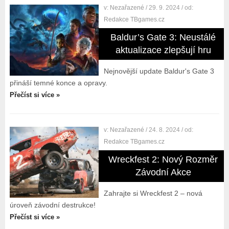
v:
Nezařazené
/ 29. 9. 2024
/ od:
Redakce TBgames.cz
Baldur’s Gate 3: Neustálé
aktualizace zlepšují hru
Nejnovější update Baldur's Gate 3
přináší temné konce a opravy.
Přečíst si více »
v:
Nezařazené
/ 24. 8. 2024
/ od:
Redakce TBgames.cz
Wreckfest 2: Nový Rozměr
Závodní Akce
Zahrajte si Wreckfest 2 – nová
úroveň závodní destrukce!
Přečíst si více »