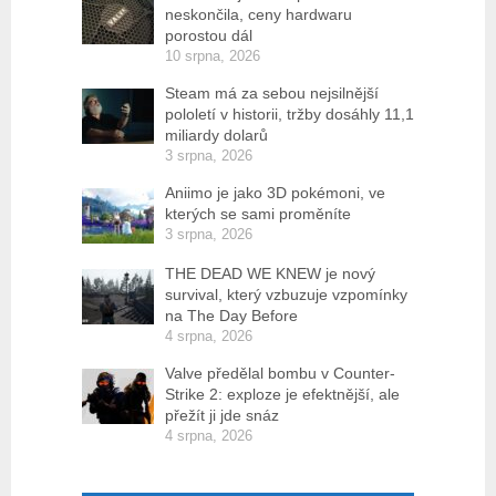
neskončila, ceny hardwaru
porostou dál
10 srpna, 2026
Steam má za sebou nejsilnější
pololetí v historii, tržby dosáhly 11,1
miliardy dolarů
3 srpna, 2026
Aniimo je jako 3D pokémoni, ve
kterých se sami proměníte
3 srpna, 2026
THE DEAD WE KNEW je nový
survival, který vzbuzuje vzpomínky
na The Day Before
4 srpna, 2026
Valve předělal bombu v Counter-
Strike 2: exploze je efektnější, ale
přežít ji jde snáz
4 srpna, 2026