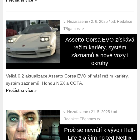
Přečíst si více »
v:
Nezařazené
/ 2. 6. 2025
/ od:
Redakce
TBgames.cz
Assetto Corsa EVO získává
režim kariéry, systém
záznamů a nové vozy i
okruhy
Velká 0.2 aktualizace Assetto Corsa EVO přináší režim kariéry,
systém záznamů, Hondu NSX a COTA.
Přečíst si více »
v:
Nezařazené
/ 21. 5. 2025
/ od:
Redakce TBgames.cz
Proč se nevrátí k vývoji Half-
Life 3 a čím ho teď Netflix