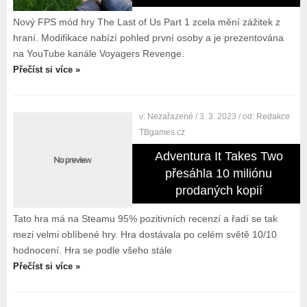
Nový FPS mód hry The Last of Us Part 1 zcela mění zážitek z
hraní. Modifikace nabízí pohled první osoby a je prezentována
na YouTube kanále Voyagers Revenge.
Přečíst si více »
v:
Nezařazené
/ 3. 3. 2023
/ od:
Redakce
TBgames.cz
Adventura It Takes Two
přesáhla 10 miliónu
prodaných kopií
Tato hra má na Steamu 95% pozitivních recenzí a řadí se tak
mezi velmi oblíbené hry. Hra dostávala po celém světě 10/10
hodnocení. Hra se podle všeho stále
Přečíst si více »