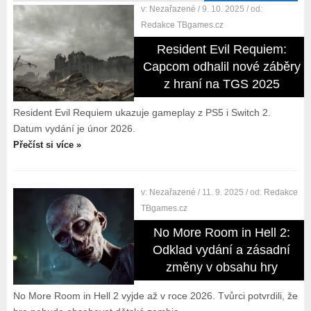
v:
Nezařazené
/ 9. 10. 2025
/ od:
Redakce TBgames.cz
Resident Evil Requiem:
Capcom odhalil nové záběry
z hraní na TGS 2025
Resident Evil Requiem ukazuje gameplay z PS5 i Switch 2.
Datum vydání je únor 2026.
Přečíst si více »
v:
Nezařazené
/ 11. 9. 2025
/ od:
Redakce
TBgames.cz
No More Room in Hell 2:
Odklad vydání a zásadní
změny v obsahu hry
No More Room in Hell 2 vyjde až v roce 2026. Tvůrci potvrdili, že