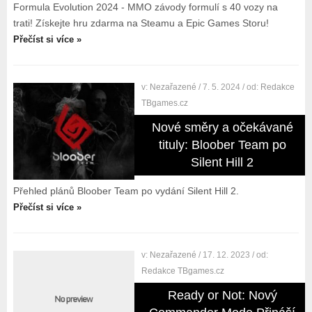
Formula Evolution 2024 - MMO závody formulí s 40 vozy na
trati! Získejte hru zdarma na Steamu a Epic Games Storu!
Přečíst si více »
v:
Nezařazené
/ 7. 5. 2024
/ od:
Redakce
TBgames.cz
Nové směry a očekávané
tituly: Bloober Team po
Silent Hill 2
Přehled plánů Bloober Team po vydání Silent Hill 2.
Přečíst si více »
v:
Nezařazené
/ 17. 12. 2023
/ od:
Redakce TBgames.cz
Ready or Not: Nový