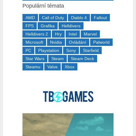
Populární témata
AMD
Call of Duty
Diablo 4
Fallout
FPS
Grafika
Helldivers
Helldivers 2
Hry
Intel
Marvel
Microsoft
Nvidia
Ovládání
Palworld
PC
Playstation
Sony
Starfield
Star Wars
Steam
Steam Deck
Steamu
Valve
Xbox