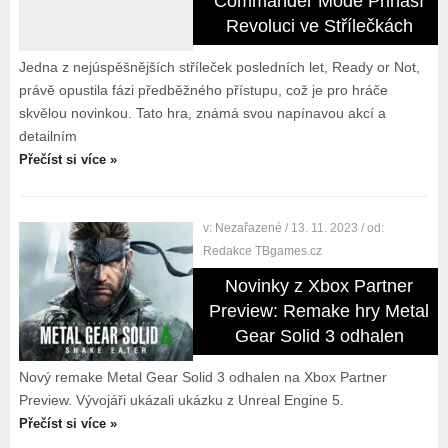
Commander Mode Přináší
Revoluci ve Střílečkách
Jedna z nejúspěšnějších stříleček posledních let, Ready or Not,
právě opustila fázi předběžného přístupu, což je pro hráče
skvělou novinkou. Tato hra, známá svou napínavou akcí a
detailním
Přečíst si více »
v:
Nezařazené
/ 13. 11. 2023
/ od:
Redakce TBgames.cz
Novinky z Xbox Partner
Preview: Remake hry Metal
Gear Solid 3 odhalen
Nový remake Metal Gear Solid 3 odhalen na Xbox Partner
Preview. Vývojáři ukázali ukázku z Unreal Engine 5.
Přečíst si více »