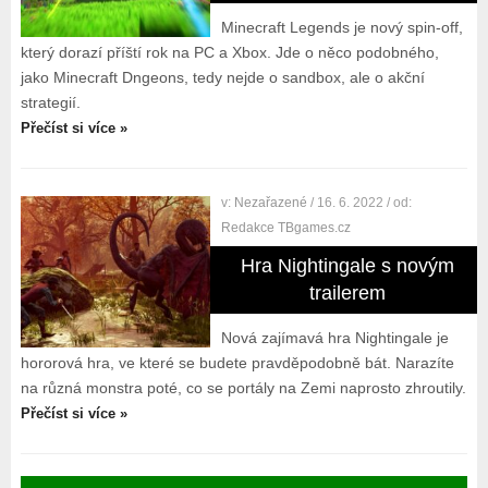
Minecraft Legends je nový spin-off,
který dorazí příští rok na PC a Xbox. Jde o něco podobného,
jako Minecraft Dngeons, tedy nejde o sandbox, ale o akční
strategií.
Přečíst si více »
v:
Nezařazené
/ 16. 6. 2022
/ od:
Redakce TBgames.cz
Hra Nightingale s novým
trailerem
Nová zajímavá hra Nightingale je
hororová hra, ve které se budete pravděpodobně bát. Narazíte
na různá monstra poté, co se portály na Zemi naprosto zhroutily.
Přečíst si více »