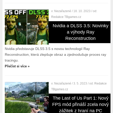
v:
Nezařazené
/ 18. 10. 2023
/ od:
Redakce TBgames.cz
Nvidia a DLSS 3.5: Novinky
a výhody Ray
Reconstruction
Nvidia představuje DLSS 3.5 s novou technologií Ray
Reconstruction, která zlepšuje obraz a zjednodušuje proces ray
tracingu.
Přečíst si více »
v:
Nezařazené
/ 3. 5. 2023
/ od:
Redakce
TBgames.cz
The Last of Us Part 1: Nový
FPS mód přináší zcela nový
zážitek z hraní na PC