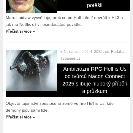
potěšil
Marc Laidlaw vysvětluje, proč se po Half-Life 2 nevrátí k HL3 a
jak mu Netflix oživil osmdesátou povídku.
Přečíst si více »
v:
Nezařazené
/ 6. 4. 2025
/ od:
Redakce
TBgames.cz
Ambiciózní RPG Hell is Us
od tvůrců Nacon Connect
2025 slibuje hluboký příběh
a průzkum
Objevte tajemství zpustošené země ve hře Hell is Us, kde
démony jsou sami lidé.
Přečíst si více »