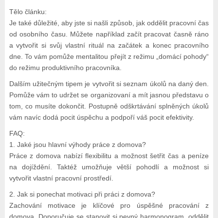
Tělo článku:
Je také důležité, aby jste si našli způsob, jak oddělit pracovní čas
od osobního času. Můžete například začít pracovat časně ráno
a vytvořit si svůj vlastní rituál na začátek a konec pracovního
dne. To vám pomůže mentalitou přejít z režimu „domácí pohody“
do režimu produktivního pracovníka.
Dalším užitečným tipem je vytvořit si seznam úkolů na daný den.
Pomůže vám to udržet se organizovaní a mít jasnou představu o
tom, co musíte dokončit. Postupně odškrtávání splněných úkolů
vám navíc dodá pocit úspěchu a podpoří váš pocit efektivity.
FAQ:
1. Jaké jsou hlavní výhody práce z domova?
Práce z domova nabízí flexibilitu a možnost šetřit čas a peníze
na dojíždění. Taktéž umožňuje větší pohodlí a možnost si
vytvořit vlastní pracovní prostředí.
2. Jak si ponechat motivaci při práci z domova?
Zachování motivace je klíčové pro úspěšné pracování z
domova. Doporučuje se stanovit si pevný harmonogram, oddělit