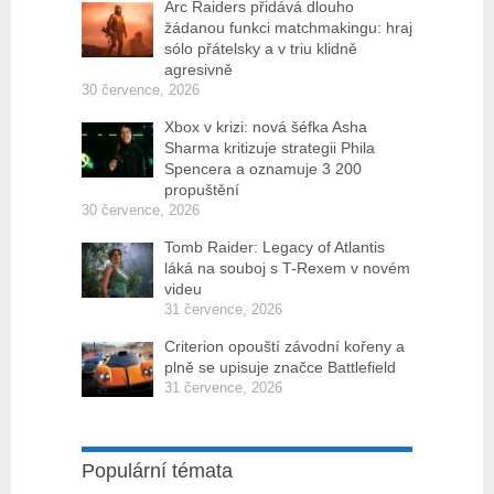
Arc Raiders přidává dlouho
žádanou funkci matchmakingu: hraj
sólo přátelsky a v triu klidně
agresivně
30 července, 2026
Xbox v krizi: nová šéfka Asha
Sharma kritizuje strategii Phila
Spencera a oznamuje 3 200
propuštění
30 července, 2026
Tomb Raider: Legacy of Atlantis
láká na souboj s T-Rexem v novém
videu
31 července, 2026
Criterion opouští závodní kořeny a
plně se upisuje značce Battlefield
31 července, 2026
Populární témata