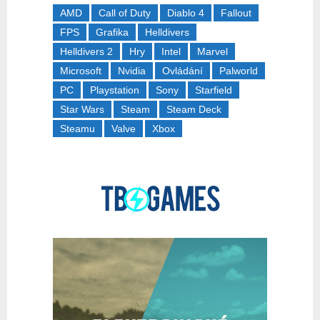
AMD
Call of Duty
Diablo 4
Fallout
FPS
Grafika
Helldivers
Helldivers 2
Hry
Intel
Marvel
Microsoft
Nvidia
Ovládání
Palworld
PC
Playstation
Sony
Starfield
Star Wars
Steam
Steam Deck
Steamu
Valve
Xbox