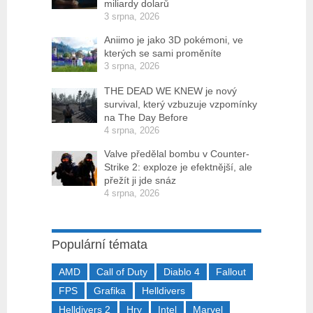
miliardy dolarů
3 srpna, 2026
Aniimo je jako 3D pokémoni, ve
kterých se sami proměníte
3 srpna, 2026
THE DEAD WE KNEW je nový
survival, který vzbuzuje vzpomínky
na The Day Before
4 srpna, 2026
Valve předělal bombu v Counter-
Strike 2: exploze je efektnější, ale
přežít ji jde snáz
4 srpna, 2026
Populární témata
AMD
Call of Duty
Diablo 4
Fallout
FPS
Grafika
Helldivers
Helldivers 2
Hry
Intel
Marvel