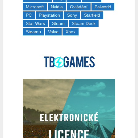
Microsoft
Nvidia
Ovládání
Palworld
PC
Playstation
Sony
Starfield
Star Wars
Steam
Steam Deck
Steamu
Valve
Xbox