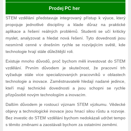
Prodej PC her
STEM vzdělání představuje integrovaný přístup k výuce, který
propojuje jednotlivé disciplíny a klade důraz na praktické
aplikace a řešení reálných problémů. Studenti se učí kriticky
myslet, analyzovat a hledat nová řešení. Tyto dovednosti jsou
nesmírně cenné v dnešním rychle se rozvíjejícím světě, kde
technologie hrají stále důležitější roli.
Existuje mnoho důvodů, proč bychom měli investovat do STEM
vzdělání. Prvním důvodem je skutečnost, že pracovní trh
vyžaduje stále více specializovaných pracovníků v oblastech
technologie a inovace. Zaměstnavatelé hledají nadané jedince,
kteří mají technické dovednosti a jsou schopni se rychle
přizpůsobit novým technologiím a inovacím.
Dalším důvodem je rostoucí význam STEM výzkumu. Vědecké
objevy a technologické inovace jsou hnací silou růstu a rozvoje.
Bez investic do STEM vzdělání bychom nedokázali udržet tempo
s těmito změnami a zaostávali bychom za ostatními zeměmi.