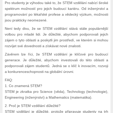
Pro studenty je výhodou také to, že STEM vzdělání nabízí široké
spektrum možností pro jejich budoucí kariéru. Od inženýrství a
programování po lékařské profese a vědecký výzkum, možnosti
jsou prakticky neomezené.
Není tedy divu, že se STEM vzdělání stává stále populárnější
volbou pro mladé lidi. Je důležité, abychom podporovali jejich
zájem o tyto oblasti a poskytli jim prostředí, ve kterém si mohou
rozvíjet své dovednosti a získávat nové znalosti.
Závěrem lze říci, že STEM vzdělání je klíčové pro budoucí
generace. Je důležité, abychom investovali do této oblasti a
podporovali zájem studentů. Jedná se o klíč k inovacím, rozvoji
a konkurenceschopnosti na globální úrovni.
FAQ:
1. Co znamená STEM?
STEM je zkratka pro Science (věda), Technology (technologie),
Engineering (inženýrství) a Mathematics (matematika).
2. Proč je STEM vzdělání důležité?
STEM vzdělání je důležité, protože připravuje studenty na trh