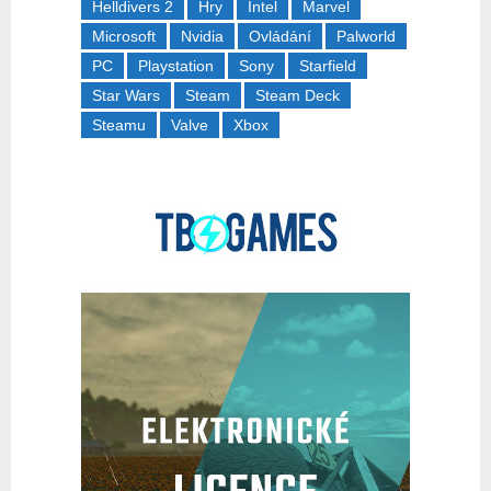
Helldivers 2
Hry
Intel
Marvel
Microsoft
Nvidia
Ovládání
Palworld
PC
Playstation
Sony
Starfield
Star Wars
Steam
Steam Deck
Steamu
Valve
Xbox