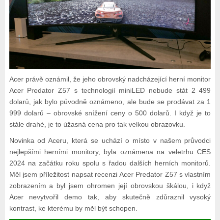
Acer právě oznámil, že jeho obrovský nadcházející herní monitor
Acer Predator Z57 s technologií miniLED nebude stát 2 499
dolarů, jak bylo původně oznámeno, ale bude se prodávat za 1
999 dolarů – obrovské snížení ceny o 500 dolarů. I když je to
stále drahé, je to úžasná cena pro tak velkou obrazovku.
Novinka od Aceru, která se uchází o místo v našem průvodci
nejlepšími herními monitory, byla oznámena na veletrhu CES
2024 na začátku roku spolu s řadou dalších herních monitorů.
Měl jsem příležitost napsat recenzi Acer Predator Z57 s vlastním
zobrazením a byl jsem ohromen její obrovskou škálou, i když
Acer nevytvořil demo tak, aby skutečně zdůraznil vysoký
kontrast, ke kterému by měl být schopen.