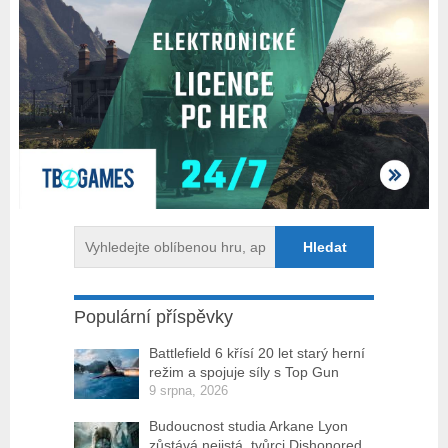
Populární příspěvky
Battlefield 6 křísí 20 let starý herní
režim a spojuje síly s Top Gun
9 srpna, 2026
Budoucnost studia Arkane Lyon
zůstává nejistá, tvůrci Dishonored