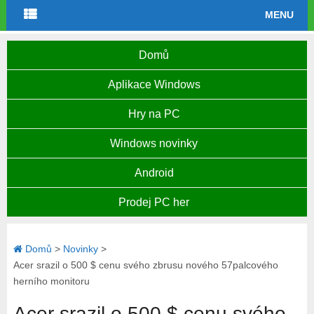
MENU
Domů
Aplikace Windows
Hry na PC
Windows novinky
Android
Prodej PC her
Domů
>
Novinky
>
Acer srazil o 500 $ cenu svého zbrusu nového 57palcového
herního monitoru
Acer srazil o 500 $ cenu svého