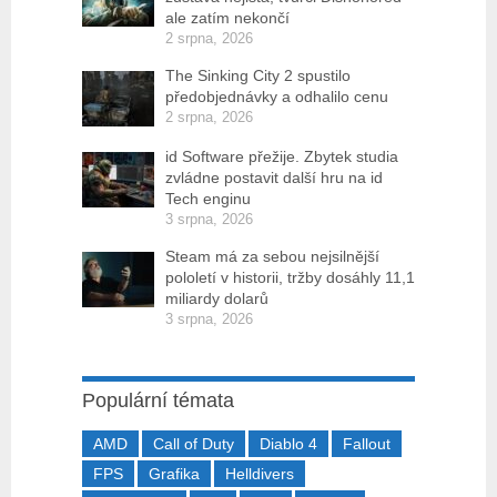
ale zatím nekončí
2 srpna, 2026
The Sinking City 2 spustilo
předobjednávky a odhalilo cenu
2 srpna, 2026
id Software přežije. Zbytek studia
zvládne postavit další hru na id
Tech enginu
3 srpna, 2026
Steam má za sebou nejsilnější
pololetí v historii, tržby dosáhly 11,1
miliardy dolarů
3 srpna, 2026
Populární témata
AMD
Call of Duty
Diablo 4
Fallout
FPS
Grafika
Helldivers