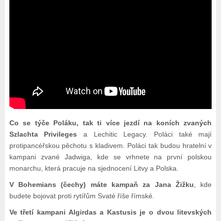
Co se týče Poláku, tak ti více jezdí na koních zvaných
Szlachta Privileges
a Lechitic Legacy. Poláci také mají
protipancéřskou pěchotu s kladivem. Poláci tak budou hratelní v
kampani zvané Jadwiga, kde se vrhnete na první polskou
monarchu, která pracuje na sjednocení Litvy a Polska.
V Bohemians (čechy) máte kampaň za Jana Žižku
, kde
budete bojovat proti rytířům Svaté říše římské.
Ve třetí kampani Algirdas a Kastusis je o dvou litevských