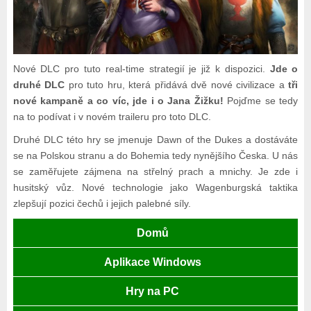
Nové DLC pro tuto real-time strategií je již k dispozici.
Jde o
druhé DLC
pro tuto hru, která přidává dvě nové civilizace a
tři
nové kampaně a co víc, jde i o Jana Žižku!
Pojďme se tedy
na to podívat i v novém traileru pro toto DLC.
Druhé DLC této hry se jmenuje Dawn of the Dukes a dostáváte
se na Polskou stranu a do Bohemia tedy nynějšího Česka. U nás
se zaměřujete zájmena na střelný prach a mnichy. Je zde i
husitský vůz. Nové technologie jako Wagenburgská taktika
zlepšují pozici čechů i jejich palebné síly.
Domů
Aplikace Windows
Hry na PC