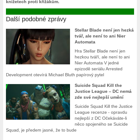
knížetech proti křížákům.
Další podobné zprávy
Stellar Blade není jen hezká
tvář, ale není to ani Nier
Automata
Hra Stellar Blade není jen
hezkou tváří, ale není to ani
Nier Automata V jedné
epizodě seriálu Arrested
Development otevírá Michael Bluth papírový pytel
Suicide Squad Kill the
Justice League – DC nemá
zde své nejlepší umění
Suicide Squad Kill the Justice
League recenze - opravdu
nejlepší z DC Očekáváte-li
něco spojeného se Suicide
Squad, je předem jasné, že to bude