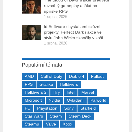
The Blood of Dawnwalker předvedl
rozsáhlý gameplay a láká na
upírské RPG
1 srpna, 2026
Id Software chystal ambiciózní
projekty. Perfect Dark i akce ve
stylu John Wicka skončily v koši
1 srpna, 2026
Populární témata
AMD
Call of Duty
Diablo 4
Fallout
FPS
Grafika
Helldivers
Helldivers 2
Hry
Intel
Marvel
Microsoft
Nvidia
Ovládání
Palworld
PC
Playstation
Sony
Starfield
Star Wars
Steam
Steam Deck
Steamu
Valve
Xbox