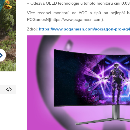
– Odezva OLED technologie u tohoto monitoru činí 0,03
Více recenzí monitorů od AOC a tipů na nejlepší h
PCGamesN](https://www.pcgamesn.com).
Zdroj:
https://www.pcgamesn.com/aoc/agon-pro-ag4