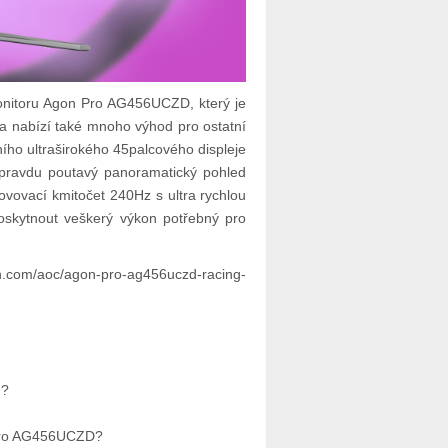
onitoru Agon Pro AG456UCZD, který je
 a nabízí také mnoho výhod pro ostatní
ího ultraširokého 45palcového displeje
pravdu poutavý panoramatický pohled
ovovací kmitočet 240Hz s ultra rychlou
skytnout veškerý výkon potřebný pro
sn.com/aoc/agon-pro-ag456uczd-racing-
u?
 Pro AG456UCZD?