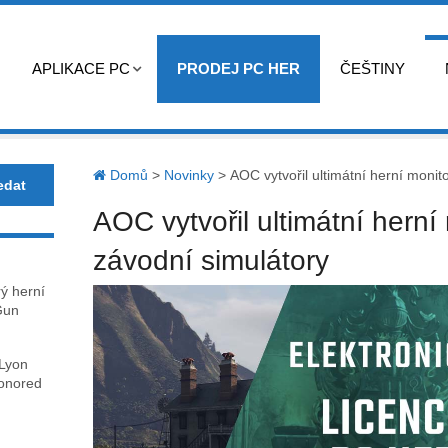
APLIKACE PC
PRODEJ PC HER
ČEŠTINY
Domů
>
Novinky
>
AOC vytvořil ultimátní herní monit
AOC vytvořil ultimátní herní
závodní simulátory
rý herní
Gun
 Lyon
honored