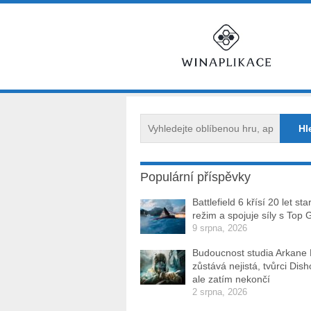
Populární příspěvky
Battlefield 6 křísí 20 let sta
režim a spojuje síly s Top 
9 srpna, 2026
Budoucnost studia Arkane
zůstává nejistá, tvůrci Dis
ale zatím nekončí
2 srpna, 2026