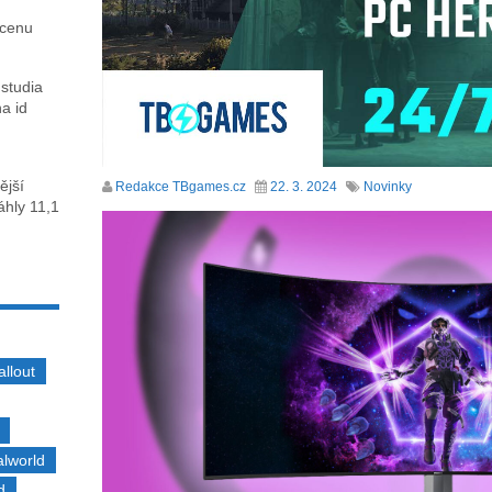
 cenu
 studia
na id
ější
Redakce TBgames.cz
22. 3. 2024
Novinky
sáhly 11,1
allout
alworld
d