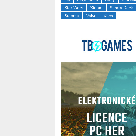
Star Wars
Steam
Steam Deck
Steamu
Valve
Xbox