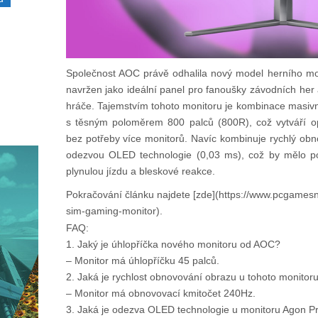
Společnost AOC právě odhalila nový model herního m
navržen jako ideální panel pro fanoušky závodních her
hráče. Tajemstvím tohoto monitoru je kombinace masivn
s těsným poloměrem 800 palců (800R), což vytváří o
bez potřeby více monitorů. Navíc kombinuje rychlý obn
odezvou OLED technologie (0,03 ms), což by mělo po
plynulou jízdu a bleskové reakce.
Pokračování článku najdete [zde](https://www.pcgame
sim-gaming-monitor).
FAQ:
1. Jaký je úhlopříčka nového monitoru od AOC?
– Monitor má úhlopříčku 45 palců.
2. Jaká je rychlost obnovování obrazu u tohoto monitor
– Monitor má obnovovací kmitočet 240Hz.
3. Jaká je odezva OLED technologie u monitoru Agon