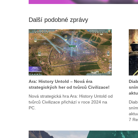
Další podobné zprávy
Ara: History Untold – Nová éra
Diab
strategických her od tvůrců Civilizace!
sním
aktu
Nová strategická hra Ara: History Untold od
tvůrců Civilizace přichází v roce 2024 na
Diab
PC.
sním
aktu
7 Re