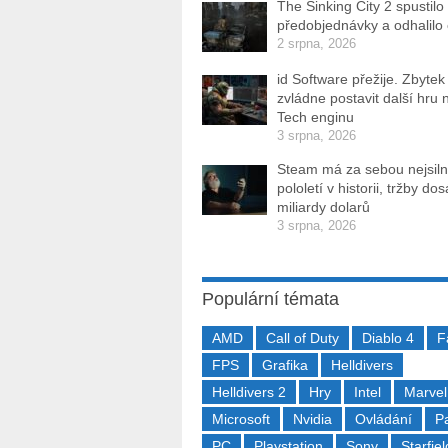
The Sinking City 2 spustilo
předobjednávky a odhalilo
2 srpna, 2026
id Software přežije. Zbytek
zvládne postavit další hru 
Tech enginu
3 srpna, 2026
Steam má za sebou nejsiln
pololetí v historii, tržby do
miliardy dolarů
3 srpna, 2026
Populární témata
AMD
Call of Duty
Diablo 4
F
FPS
Grafika
Helldivers
Helldivers 2
Hry
Intel
Marvel
Microsoft
Nvidia
Ovládání
P
PC
Playstation
Sony
Starfiel