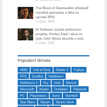
The Blood of Dawnwalker předvedl
rozsáhlý gameplay a láká na
upírské RPG
1 srpna, 2026
Id Software chystal ambiciózní
projekty. Perfect Dark i akce ve
stylu John Wicka skončily v koši
1 srpna, 2026
Populární témata
AMD
Call of Duty
Diablo 4
Fallout
FPS
Grafika
Helldivers
Helldivers 2
Hry
Intel
Marvel
Microsoft
Nvidia
Ovládání
Palworld
PC
Playstation
Sony
Starfield
Star Wars
Steam
Steam Deck