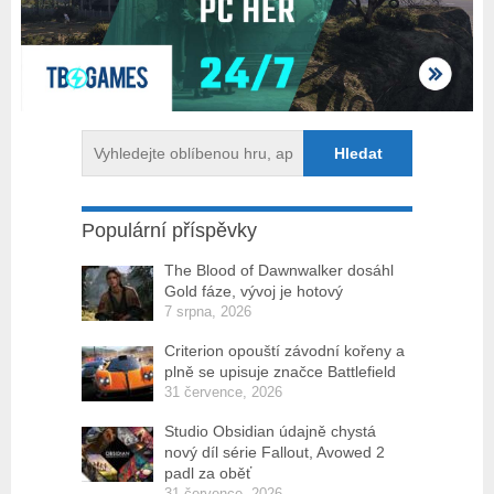
Populární příspěvky
The Blood of Dawnwalker dosáhl
Gold fáze, vývoj je hotový
7 srpna, 2026
Criterion opouští závodní kořeny a
plně se upisuje značce Battlefield
31 července, 2026
Studio Obsidian údajně chystá
nový díl série Fallout, Avowed 2
padl za oběť
31 července, 2026