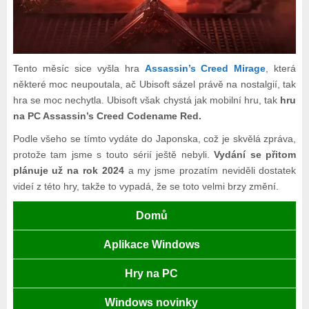
Tento měsíc sice vyšla hra
Assassin’s Creed Mirage
, která
některé moc neupoutala, ač Ubisoft sázel právě na nostalgií, tak
hra se moc nechytla. Ubisoft však chystá jak mobilní hru, tak
hru
na PC Assassin’s Creed Codename Red.
Podle všeho se tímto vydáte do Japonska, což je skvělá zpráva,
protože tam jsme s touto sérií ještě nebyli.
Vydání se přitom
plánuje už na rok 2024
a my jsme prozatím neviděli dostatek
videí z této hry, takže to vypadá, že se toto velmi brzy změní.
Domů
Aplikace Windows
Hry na PC
Windows novinky