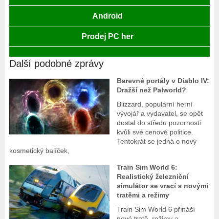
Android
Prodej PC her
Další podobné zprávy
Barevné portály v Diablo IV:
Dražší než Palworld?
Blizzard, populární herní
vývojář a vydavatel, se opět
dostal do středu pozornosti
kvůli své cenové politice.
Tentokrát se jedná o nový
kosmetický balíček,
Train Sim World 6:
Realistický železniční
simulátor se vrací s novými
tratěmi a režimy
Train Sim World 6 přináší
nové tratě, režimy a