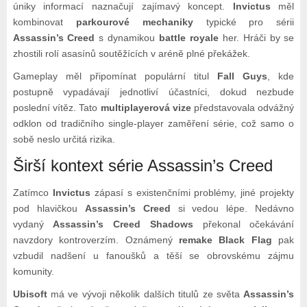
úniky informací naznačují zajímavý koncept.
Invictus
měl
kombinovat
parkourové mechaniky
typické pro sérii
Assassin’s Creed
s dynamikou
battle royale
her. Hráči by se
zhostili rolí asasínů soutěžících v aréně plné překážek.
Gameplay měl připomínat populární titul
Fall Guys
, kde
postupně vypadávají jednotliví účastníci, dokud nezbude
poslední vítěz. Tato
multiplayerová vize
představovala odvážný
odklon od tradičního single-player zaměření série, což samo o
sobě neslo určitá rizika.
Širší kontext série Assassin’s Creed
Zatímco
Invictus
zápasí s existenčními problémy, jiné projekty
pod hlavičkou
Assassin’s Creed
si vedou lépe. Nedávno
vydaný
Assassin’s Creed Shadows
překonal očekávání
navzdory kontroverzím. Oznámený
remake Black Flag
pak
vzbudil nadšení u fanoušků a těší se obrovskému zájmu
komunity.
Ubisoft
má ve vývoji několik dalších titulů ze světa
Assassin’s