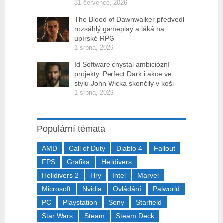
31 července, 2026
The Blood of Dawnwalker předvedl
rozsáhlý gameplay a láká na
upírské RPG
1 srpna, 2026
Id Software chystal ambiciózní
projekty. Perfect Dark i akce ve
stylu John Wicka skončily v koši
1 srpna, 2026
Populární témata
AMD
Call of Duty
Diablo 4
Fallout
FPS
Grafika
Helldivers
Helldivers 2
Hry
Intel
Marvel
Microsoft
Nvidia
Ovládání
Palworld
PC
Playstation
Sony
Starfield
Star Wars
Steam
Steam Deck