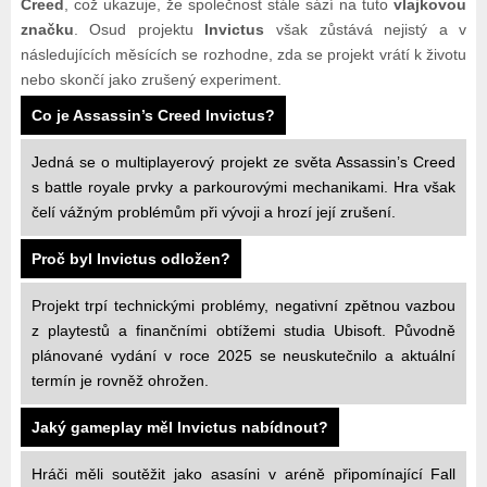
Creed
, což ukazuje, že společnost stále sází na tuto
vlajkovou
značku
. Osud projektu
Invictus
však zůstává nejistý a v
následujících měsících se rozhodne, zda se projekt vrátí k životu
nebo skončí jako zrušený experiment.
Co je Assassin’s Creed Invictus?
Jedná se o multiplayerový projekt ze světa Assassin’s Creed
s battle royale prvky a parkourovými mechanikami. Hra však
čelí vážným problémům při vývoji a hrozí její zrušení.
Proč byl Invictus odložen?
Projekt trpí technickými problémy, negativní zpětnou vazbou
z playtestů a finančními obtížemi studia Ubisoft. Původně
plánované vydání v roce 2025 se neuskutečnilo a aktuální
termín je rovněž ohrožen.
Jaký gameplay měl Invictus nabídnout?
Hráči měli soutěžit jako asasíni v aréně připomínající Fall