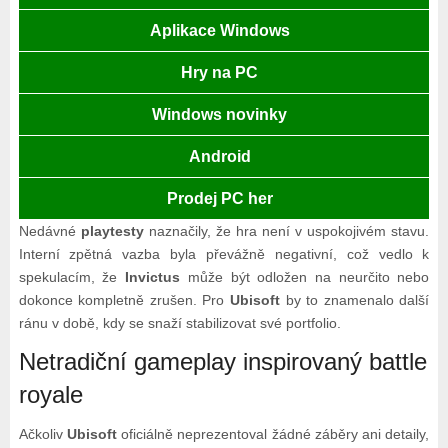
Aplikace Windows
Hry na PC
Windows novinky
Android
Prodej PC her
Nedávné
playtesty
naznačily, že hra není v uspokojivém stavu.
Interní zpětná vazba byla převážně negativní, což vedlo k
spekulacím, že
Invictus
může být odložen na neurčito nebo
dokonce kompletně zrušen. Pro
Ubisoft
by to znamenalo další
ránu v době, kdy se snaží stabilizovat své portfolio.
Netradiční gameplay inspirovaný battle
royale
Ačkoliv
Ubisoft
oficiálně neprezentoval žádné záběry ani detaily,