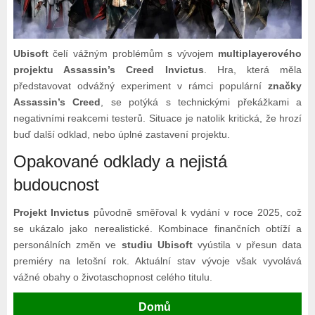
Ubisoft
čelí vážným problémům s vývojem
multiplayerového
projektu Assassin’s Creed Invictus
. Hra, která měla
představovat odvážný experiment v rámci populární
značky
Assassin’s Creed
, se potýká s technickými překážkami a
negativními reakcemi testerů. Situace je natolik kritická, že hrozí
buď další odklad, nebo úplné zastavení projektu.
Opakované odklady a nejistá
budoucnost
Projekt Invictus
původně směřoval k vydání v roce 2025, což
se ukázalo jako nerealistické. Kombinace finančních obtíží a
personálních změn ve
studiu Ubisoft
vyústila v přesun data
premiéry na letošní rok. Aktuální stav vývoje však vyvolává
vážné obahy o životaschopnost celého titulu.
Domů