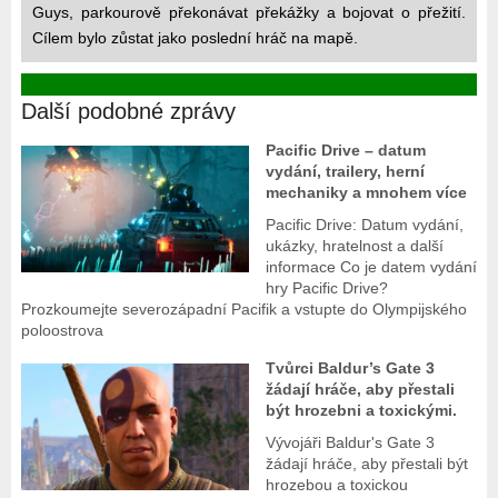
Guys, parkourově překonávat překážky a bojovat o přežití.
Cílem bylo zůstat jako poslední hráč na mapě.
Další podobné zprávy
Pacific Drive – datum
vydání, trailery, herní
mechaniky a mnohem více
Pacific Drive: Datum vydání,
ukázky, hratelnost a další
informace Co je datem vydání
hry Pacific Drive?
Prozkoumejte severozápadní Pacifik a vstupte do Olympijského
poloostrova
Tvůrci Baldur’s Gate 3
žádají hráče, aby přestali
být hrozebni a toxickými.
Vývojáři Baldur's Gate 3
žádají hráče, aby přestali být
hrozebou a toxickou