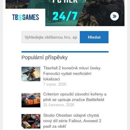
Populární příspěvky
Titanfall 2 konečně mluví česky.
Fanoušci vydali neoficiální
lokalizaci
7 srpna, 2026
Criterion opouští závodní kořeny a
plně se upisuje značce Battlefield
31 července, 2026
Studio Obsidian údajně chystá
nový díl série Fallout, Avowed 2
padl za oběť