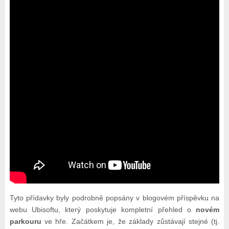
Tyto přídavky byly podrobně popsány v blogovém příspěvku na
webu Ubisoftu, který poskytuje kompletní přehled o
novém
parkouru
ve hře. Začátkem je, že základy zůstávají stejné (tj.