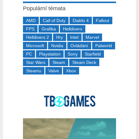
Populární témata
AMD
Call of Duty
Diablo 4
Fallout
FPS
Grafika
Helldivers
Helldivers 2
Hry
Intel
Marvel
Microsoft
Nvidia
Ovládání
Palworld
PC
Playstation
Sony
Starfield
Star Wars
Steam
Steam Deck
Steamu
Valve
Xbox