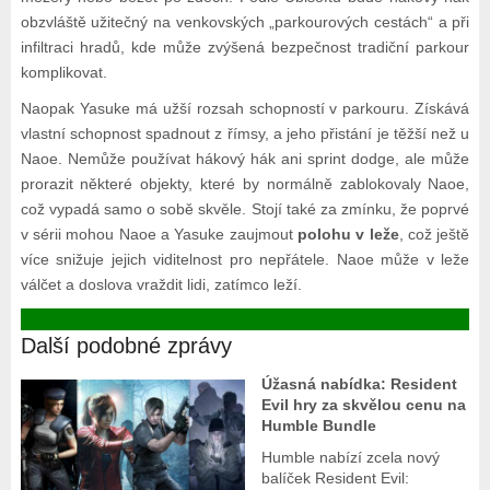
obzvláště užitečný na venkovských „parkourových cestách“ a při
infiltraci hradů, kde může zvýšená bezpečnost tradiční parkour
komplikovat.
Naopak Yasuke má užší rozsah schopností v parkouru. Získává
vlastní schopnost spadnout z římsy, a jeho přistání je těžší než u
Naoe. Nemůže používat hákový hák ani sprint dodge, ale může
prorazit některé objekty, které by normálně zablokovaly Naoe,
což vypadá samo o sobě skvěle. Stojí také za zmínku, že poprvé
v sérii mohou Naoe a Yasuke zaujmout
polohu v leže
, což ještě
více snižuje jejich viditelnost pro nepřátele. Naoe může v leže
válčet a doslova vraždit lidi, zatímco leží.
Další podobné zprávy
Úžasná nabídka: Resident
Evil hry za skvělou cenu na
Humble Bundle
Humble nabízí zcela nový
balíček Resident Evil: