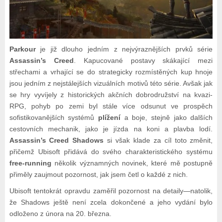
Parkour
je již dlouho jedním z nejvýraznějších prvků série
Assassin’s Creed
. Kapucované postavy skákající mezi
střechami a vrhající se do strategicky rozmístěných kup hnoje
jsou jedním z nejstálejších vizuálních motivů této série. Avšak jak
se hry vyvíjely z historických akčních dobrodružství na kvazi-
RPG, pohyb po zemi byl stále více odsunut ve prospěch
sofistikovanějších systémů
plížení
a boje, stejně jako dalších
cestovních mechanik, jako je jízda na koni a plavba lodí.
Assassin’s Creed Shadows
si však klade za cíl toto změnit,
přičemž Ubisoft přidává do svého charakteristického systému
free-running
několik významných novinek, které mě postupně
přiměly zaujmout pozornost, jak jsem četl o každé z nich.
Ubisoft tentokrát opravdu zaměřil pozornost na detaily—natolik,
že Shadows ještě není zcela dokončené a jeho vydání bylo
odloženo z února na 20. března.