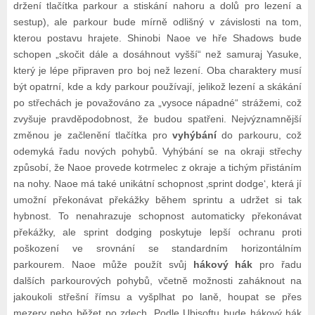
držení tlačítka parkour a stiskání nahoru a dolů pro lezení a
sestup), ale parkour bude mírně odlišný v závislosti na tom,
kterou postavu hrajete. Shinobi Naoe ve hře Shadows bude
schopen „skočit dále a dosáhnout vyšší“ než samuraj Yasuke,
který je lépe připraven pro boj než lezení. Oba charaktery musí
být opatrní, kde a kdy parkour používají, jelikož lezení a skákání
po střechách je považováno za „vysoce nápadné“ strážemi, což
zvyšuje pravděpodobnost, že budou spatřeni. Nejvýznamnější
změnou je začlenění tlačítka pro
vyhýbání
do parkouru, což
odemyká řadu nových pohybů. Vyhýbání se na okraji střechy
způsobí, že Naoe provede kotrmelec z okraje a tichým přistáním
na nohy. Naoe má také unikátní schopnost ‚sprint dodge‘, která jí
umožní překonávat překážky během sprintu a udržet si tak
hybnost. To nenahrazuje schopnost automaticky překonávat
překážky, ale sprint dodging poskytuje lepší ochranu proti
poškození ve srovnání se standardním horizontálním
parkourem. Naoe může použít svůj
hákový hák
pro řadu
dalších parkourových pohybů, včetně možnosti zaháknout na
jakoukoli střešní římsu a vyšplhat po laně, houpat se přes
mezery nebo běžet po zdech. Podle Ubisoftu bude hákový hák