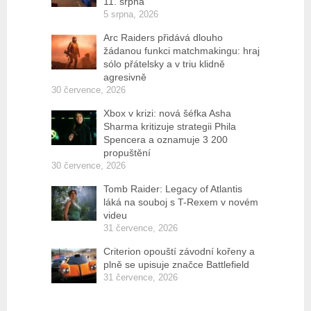
11. srpna
5 srpna, 2026
Arc Raiders přidává dlouho
žádanou funkci matchmakingu: hraj
sólo přátelsky a v triu klidně
agresivně
30 července, 2026
Xbox v krizi: nová šéfka Asha
Sharma kritizuje strategii Phila
Spencera a oznamuje 3 200
propuštění
30 července, 2026
Tomb Raider: Legacy of Atlantis
láká na souboj s T-Rexem v novém
videu
31 července, 2026
Criterion opouští závodní kořeny a
plně se upisuje značce Battlefield
31 července, 2026