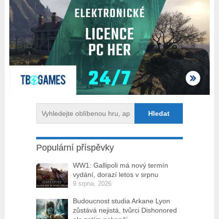
Populární příspěvky
WW1: Gallipoli má nový termín
vydání, dorazí letos v srpnu
9 srpna, 2026
Budoucnost studia Arkane Lyon
zůstává nejistá, tvůrci Dishonored