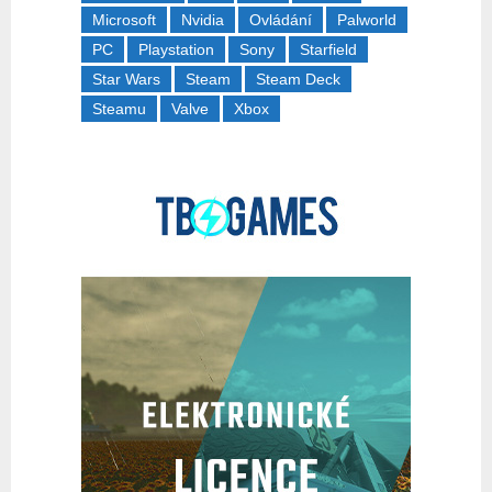
Microsoft
Nvidia
Ovládání
Palworld
PC
Playstation
Sony
Starfield
Star Wars
Steam
Steam Deck
Steamu
Valve
Xbox