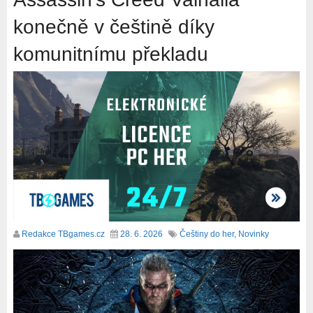
konečně v češtině díky
komunitnímu překladu
Redakce TBgames.cz
28. 6. 2026
Češtiny do her
,
Novinky