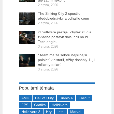
ale zatím nekončí
2 srpna, 2026
The Sinking City 2 spustilo
předobjednávky a odhalilo cenu
2 srpna, 2026
id Software přežije. Zbytek studia
zvládne postavit další hru na id
Tech enginu
3 srpna, 2026
Steam má za sebou nejsilnější
pololetí v historii, tržby dosáhly 11,1
miliardy dolarů
3 srpna, 2026
Populární témata
AMD
Call of Duty
Diablo 4
Fallout
FPS
Grafika
Helldivers
Helldivers 2
Hry
Intel
Marvel