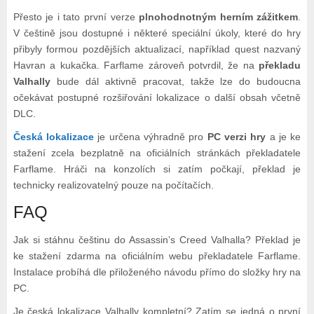
Přesto je i tato první verze
plnohodnotným herním zážitkem
.
V češtině jsou dostupné i některé speciální úkoly, které do hry
přibyly formou pozdějších aktualizací, například quest nazvaný
Havran a kukačka. Farflame zároveň potvrdil, že na
překladu
Valhally
bude dál aktivně pracovat, takže lze do budoucna
očekávat postupné rozšiřování lokalizace o další obsah včetně
DLC.
Česká lokalizace
je určena výhradně pro
PC verzi hry
a je ke
stažení zcela bezplatně na oficiálních stránkách překladatele
Farflame. Hráči na konzolích si zatím počkají, překlad je
technicky realizovatelný pouze na počítačích.
FAQ
Jak si stáhnu češtinu do Assassin’s Creed Valhalla? Překlad je
ke stažení zdarma na oficiálním webu překladatele Farflame.
Instalace probíhá dle přiloženého návodu přímo do složky hry na
PC.
Je česká lokalizace Valhally kompletní? Zatím se jedná o první