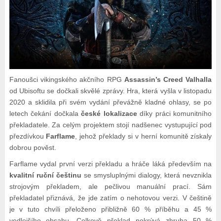
Fanoušci vikingského akčního RPG
Assassin’s Creed Valhalla
od Ubisoftu se dočkali skvělé zprávy. Hra, která vyšla v listopadu
2020 a sklidila při svém vydání převážně kladné ohlasy, se po
letech čekání dočkala
české lokalizace
díky práci komunitního
překladatele. Za celým projektem stojí nadšenec vystupující pod
přezdívkou
Farflame
, jehož překlady si v herní komunitě získaly
dobrou pověst.
Farflame vydal první verzi překladu a hráče láká především na
kvalitní ruční češtinu
se smysluplnými dialogy, která nevznikla
strojovým překladem, ale pečlivou manuální prací. Sám
překladatel přiznává, že jde zatím o nehotovou verzi. V češtině
je v tuto chvíli přeloženo přibližně 60 % příběhu a 45 %
vedlejšího obsahu. Celkově překlad pokrývá zhruba 50 %