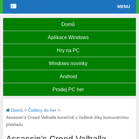
MENU
Domů
Aplikace Windows
Hry na PC
Windows novinky
Android
Prodej PC her
Domů
>
Češtiny do her
>
Assassin’s Creed Valhalla konečně v češtině díky komunitnímu
překladu
Assassin’s Creed Valhalla