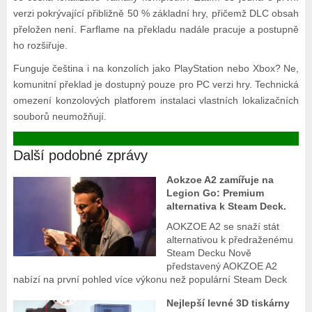
verzi pokrývající přibližně 50 % základní hry, přičemž DLC obsah
přeložen není. Farflame na překladu nadále pracuje a postupně
ho rozšiřuje.
Funguje čeština i na konzolích jako PlayStation nebo Xbox? Ne,
komunitní překlad je dostupný pouze pro PC verzi hry. Technická
omezení konzolových platforem instalaci vlastních lokalizačních
souborů neumožňují.
Další podobné zprávy
Aokzoe A2 zamířuje na
Legion Go: Premium
alternativa k Steam Deck.
AOKZOE A2 se snaží stát
alternativou k předraženému
Steam Decku Nově
představený AOKZOE A2
nabízí na první pohled více výkonu než populární Steam Deck
Nejlepší levné 3D tiskárny