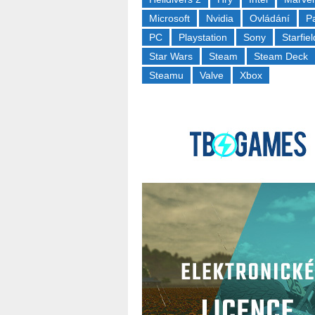
Microsoft
Nvidia
Ovládání
P
PC
Playstation
Sony
Starfiel
Star Wars
Steam
Steam Deck
Steamu
Valve
Xbox