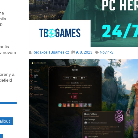
ha
hila
00
antis
 v novém
Redakce TBgames.cz
9. 8. 2023
Novinky
kořeny a
lefield
allout