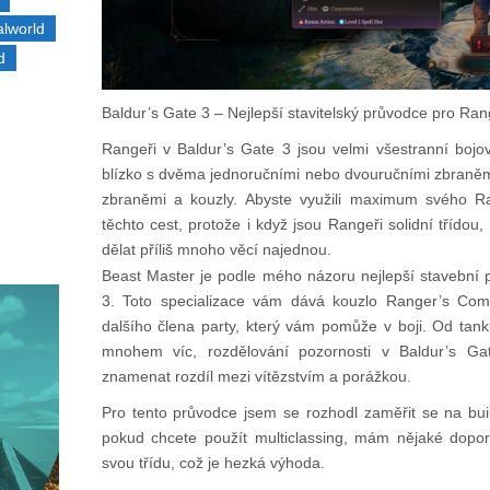
alworld
d
Baldur’s Gate 3 – Nejlepší stavitelský průvodce pro Ran
Rangeři v Baldur’s Gate 3 jsou velmi všestranní bojo
blízko s dvěma jednoručními nebo dvouručními zbraněmi,
zbraněmi a kouzly. Abyste využili maximum svého R
těchto cest, protože i když jsou Rangeři solidní třídou,
dělat příliš mnoho věcí najednou.
Beast Master je podle mého názoru nejlepší stavební
3. Toto specializace vám dává kouzlo Ranger’s Comp
dalšího člena party, který vám pomůže v boji. Od tank
mnohem víc, rozdělování pozornosti v Baldur’s G
znamenat rozdíl mezi vítězstvím a porážkou.
Pro tento průvodce jsem se rozhodl zaměřit se na buil
pokud chcete použít multiclassing, mám nějaké dopor
svou třídu, což je hezká výhoda.