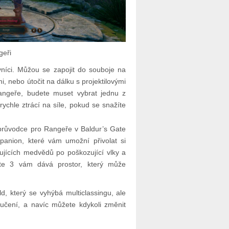
geři
vníci. Můžou se zapojit do souboje na
 nebo útočit na dálku s projektilovými
angeře, budete muset vybrat jednu z
 rychle ztrácí na síle, pokud se snažíte
 průvodce pro Rangeře v Baldur’s Gate
anion, které vám umožní přivolat si
ujících medvědů po poškozující vlky a
ate 3 vám dává prostor, který může
d, který se vyhýbá multiclassingu, ale
učení, a navíc můžete kdykoli změnit