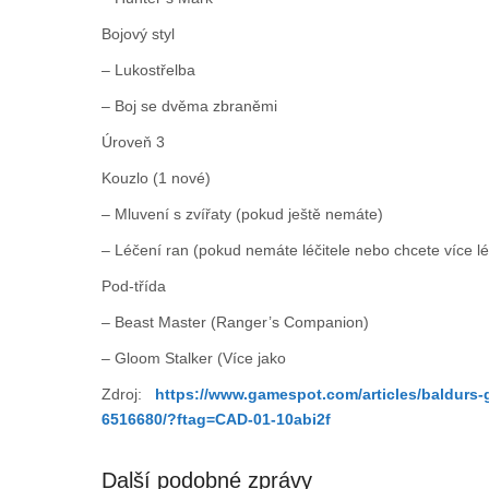
Bojový styl
– Lukostřelba
– Boj se dvěma zbraněmi
Úroveň 3
Kouzlo (1 nové)
– Mluvení s zvířaty (pokud ještě nemáte)
– Léčení ran (pokud nemáte léčitele nebo chcete více lé
Pod-třída
– Beast Master (Ranger’s Companion)
– Gloom Stalker (Více jako
Zdroj:
https://www.gamespot.com/articles/baldurs-g
6516680/?ftag=CAD-01-10abi2f
Další podobné zprávy