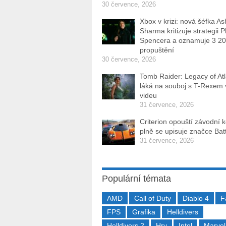
30 července, 2026
Xbox v krizi: nová šéfka As
Sharma kritizuje strategii P
Spencera a oznamuje 3 2
propuštění
30 července, 2026
Tomb Raider: Legacy of Atl
láká na souboj s T-Rexem
videu
31 července, 2026
Criterion opouští závodní 
plně se upisuje značce Batt
31 července, 2026
Populární témata
AMD
Call of Duty
Diablo 4
F
FPS
Grafika
Helldivers
Helldivers 2
Hry
Intel
Marvel