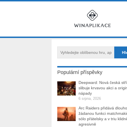
Populární příspěvky
Deepward: Nová česká stří
slibuje krvavou akci a origi
nápady
6 srpna, 2026
Arc Raiders přidává dlouh
žádanou funkci matchmakin
sólo přátelsky a v triu klidn
agresivně