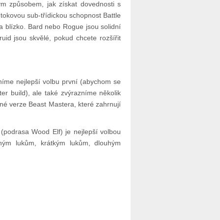
lým způsobem, jak získat dovednosti s
tiútokovou sub-třídickou schopnost Battle
a blízko. Bard nebo Rogue jsou solidní
ruid jsou skvělé, pokud chcete rozšířit
zníme nejlepší volbu první (abychom se
r build), ale také zvýrazníme několik
ůzné verze Beast Mastera, které zahrnují
(podrasa Wood Elf) je nejlepší volbou
hým lukům, krátkým lukům, dlouhým