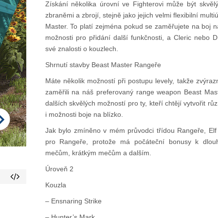
Získání několika úrovní ve Fighterovi může být skvě
zbraněmi a zbrojí, stejně jako jejich velmi flexibilní mul
Master. To platí zejména pokud se zaměřujete na boj n
možnosti pro přidání další funkčnosti, a Cleric nebo D
své znalosti o kouzlech.
Shrnutí stavby Beast Master Rangeře
Máte několik možností při postupu levely, takže zvýra
zaměřili na náš preferovaný range weapon Beast Maste
dalších skvělých možností pro ty, kteří chtějí vytvořit r
i možnosti boje na blízko.
Jak bylo zmíněno v mém průvodci třídou Rangeře, Elf 
pro Rangeře, protože má počáteční bonusy k dlou
mečům, krátkým mečům a dalším.
Úroveň 2
Kouzla
– Ensnaring Strike
– Hunter’s Mark