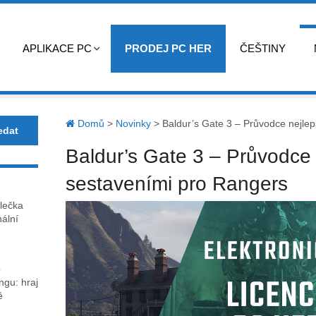
APLIKACE PC
PRODEJ PC HER
ČEŠTINY
Domů
>
Novinky
>
Baldur’s Gate 3 – Průvodce nejle
Baldur’s Gate 3 – Průvodce 
sestaveními pro Rangers
lečka
nální
o
gu: hraj
ě