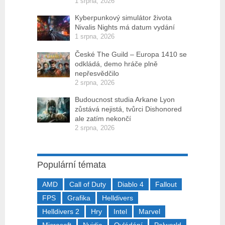
1 srpna, 2026
Kyberpunkový simulátor života
Nivalis Nights má datum vydání
1 srpna, 2026
České The Guild – Europa 1410 se
odkládá, demo hráče plně
nepřesvědčilo
2 srpna, 2026
Budoucnost studia Arkane Lyon
zůstává nejistá, tvůrci Dishonored
ale zatím nekončí
2 srpna, 2026
Populární témata
AMD
Call of Duty
Diablo 4
Fallout
FPS
Grafika
Helldivers
Helldivers 2
Hry
Intel
Marvel