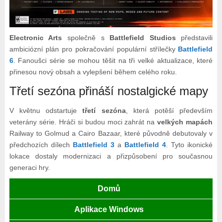
Electronic Arts
společně s
Battlefield Studios
představili
ambiciózní plán pro pokračování populární střílečky
Battlefield
6
. Fanoušci série se mohou těšit na tři velké aktualizace, které
přinesou nový obsah a vylepšení během celého roku.
Třetí sezóna přináší nostalgické mapy
V květnu odstartuje
třetí sezóna
, která potěší především
veterány série. Hráči si budou moci zahrát na
velkých mapách
Railway to Golmud a Cairo Bazaar, které původně debutovaly v
předchozích dílech
Battlefield 3
a
Battlefield 4
. Tyto ikonické
lokace dostaly modernizaci a přizpůsobení pro současnou
generaci hry.
Domů
Aplikace Windows