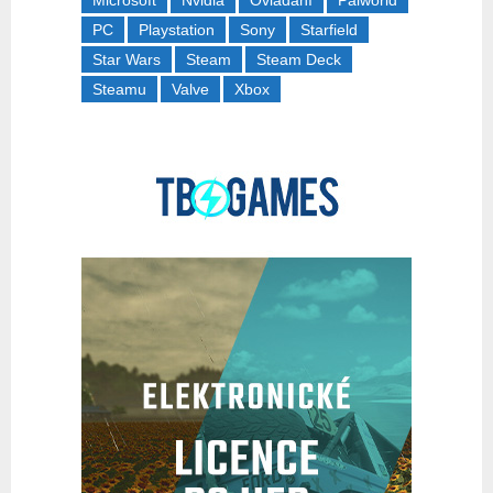
Microsoft
Nvidia
Ovládání
Palworld
PC
Playstation
Sony
Starfield
Star Wars
Steam
Steam Deck
Steamu
Valve
Xbox