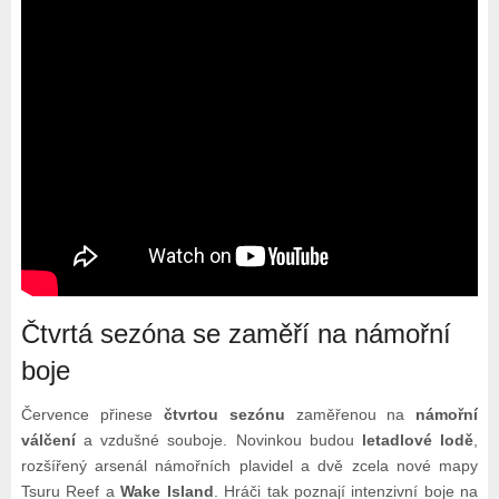
Čtvrtá sezóna se zaměří na námořní
boje
Července přinese
čtvrtou sezónu
zaměřenou na
námořní
válčení
a vzdušné souboje. Novinkou budou
letadlové lodě
,
rozšířený arsenál námořních plavidel a dvě zcela nové mapy
Tsuru Reef a
Wake Island
. Hráči tak poznají intenzivní boje na