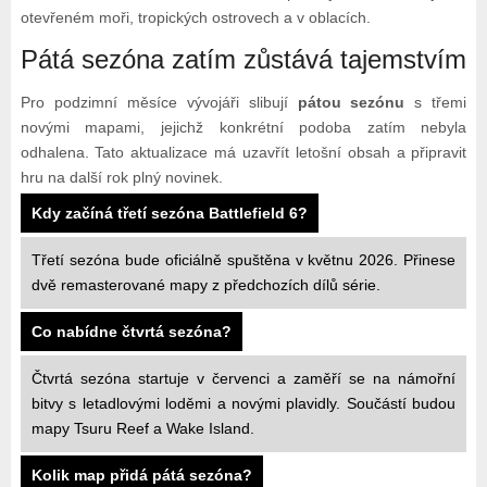
otevřeném moři, tropických ostrovech a v oblacích.
Pátá sezóna zatím zůstává tajemstvím
Pro podzimní měsíce vývojáři slibují
pátou sezónu
s třemi
novými mapami, jejichž konkrétní podoba zatím nebyla
odhalena. Tato aktualizace má uzavřít letošní obsah a připravit
hru na další rok plný novinek.
Kdy začíná třetí sezóna Battlefield 6?
Třetí sezóna bude oficiálně spuštěna v květnu 2026. Přinese
dvě remasterované mapy z předchozích dílů série.
Co nabídne čtvrtá sezóna?
Čtvrtá sezóna startuje v červenci a zaměří se na námořní
bitvy s letadlovými loděmi a novými plavidly. Součástí budou
mapy Tsuru Reef a Wake Island.
Kolik map přidá pátá sezóna?