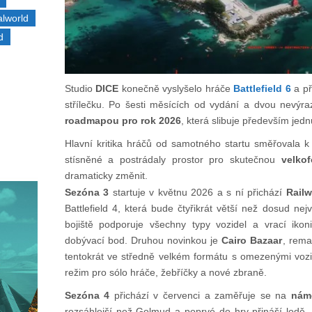
alworld
d
Studio
DICE
konečně vyslyšelo hráče
Battlefield 6
a př
střílečku. Po šesti měsících od vydání a dvou nevýr
roadmapou pro rok 2026
, která slibuje především jed
Hlavní kritika hráčů od samotného startu směřovala k v
stísněné a postrádaly prostor pro skutečnou
velko
dramaticky změnit.
Sezóna 3
startuje v květnu 2026 a s ní přichází
Rail
Battlefield 4, která bude čtyřikrát větší než dosud nej
bojiště podporuje všechny typy vozidel a vrací ikoni
dobývací bod. Druhou novinkou je
Cairo Bazaar
, rema
tentokrát ve středně velkém formátu s omezenými voz
režim pro sólo hráče, žebříčky a nové zbraně.
Sezóna 4
přichází v červenci a zaměřuje se na
nám
rozsáhlejší než Golmud a poprvé do hry přináší lodě.