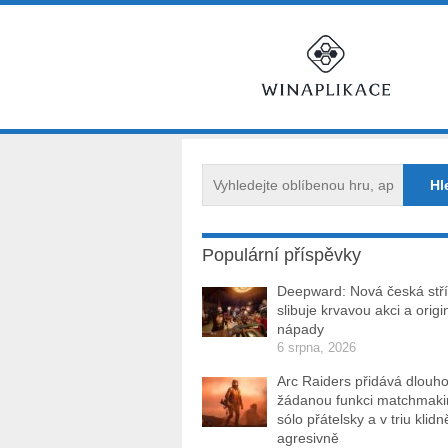
Populární příspěvky
Deepward: Nová česká stří
slibuje krvavou akci a origi
nápady
6 srpna, 2026
Arc Raiders přidává dlouh
žádanou funkci matchmakin
sólo přátelsky a v triu klidn
agresivně