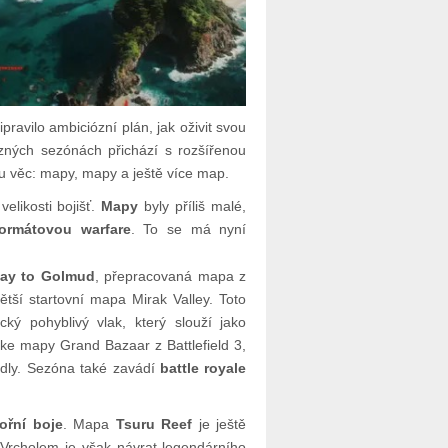
ipravilo ambiciózní plán, jak oživit svou
azných sezónách přichází s rozšířenou
nu věc: mapy, mapy a ještě více map.
elikosti bojišť.
Mapy
byly příliš malé,
formátovou warfare
. To se má nyní
way to Golmud
, přepracovaná mapa z
větší startovní mapa Mirak Valley. Toto
cký pohyblivý vlak, který slouží jako
ke mapy Grand Bazaar z Battlefield 3,
idly. Sezóna také zavádí
battle royale
ořní boje
. Mapa
Tsuru Reef
je ještě
 Vrcholem je však návrat legendárního