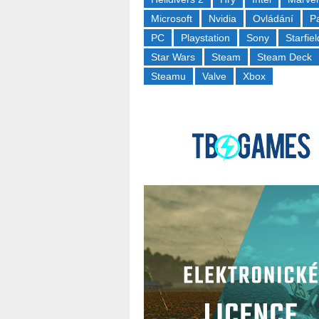
Microsoft
Nvidia
Ovládání
P
PC
Playstation
Sony
Starfiel
Star Wars
Steam
Steam Deck
Steamu
Valve
Xbox