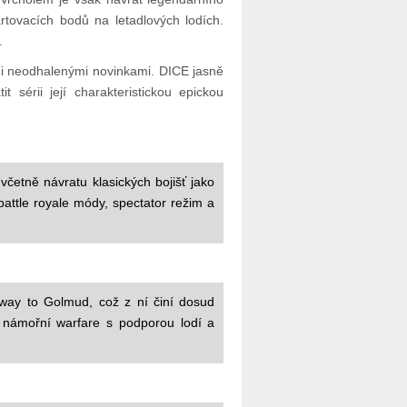
rtovacích bodů na letadlových lodích.
.
mi neodhаlenými novinkami. DICE jasně
 sérii její charakteristickou epickou
etně návratu klasických bojišť jako
attle royale módy, spectator režim a
lway to Golmud, což z ní činí dosud
a námořní warfare s podporou lodí a