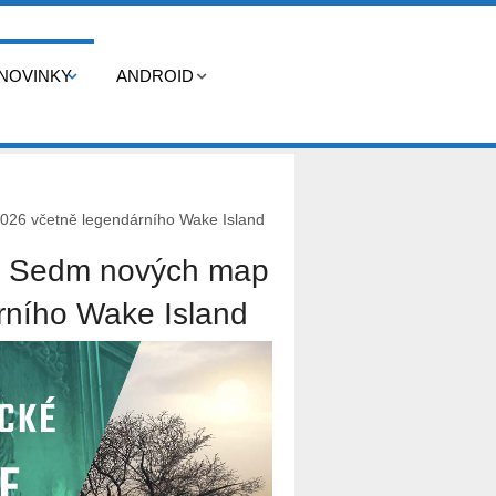
NOVINKY
ANDROID
 2026 včetně legendárního Wake Island
uci: Sedm nových map
rního Wake Island