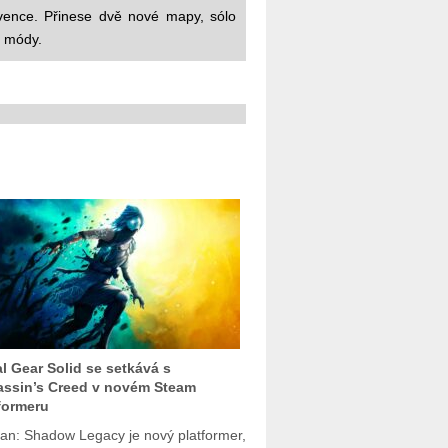
vence. Přinese dvě nové mapy, sólo
i módy.
l Gear Solid se setkává s
ssin’s Creed v novém Steam
formeru
an: Shadow Legacy je nový platformer,