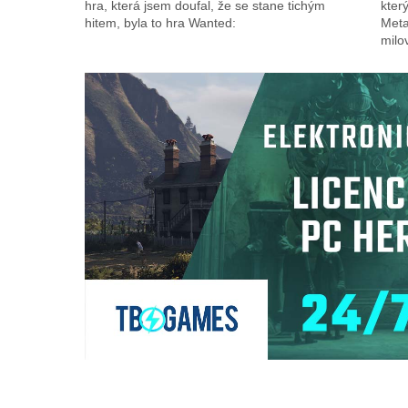
hra, která jsem doufal, že se stane tichým
kter
hitem, byla to hra Wanted:
Meta
milo