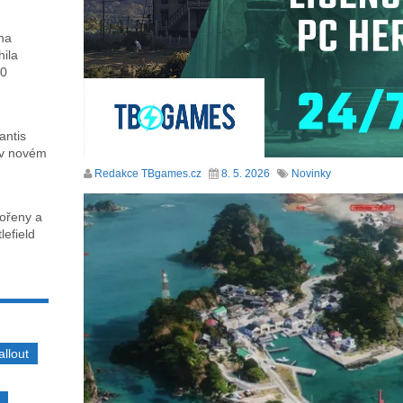
ha
hila
00
antis
 v novém
Redakce TBgames.cz
8. 5. 2026
Novinky
kořeny a
lefield
allout