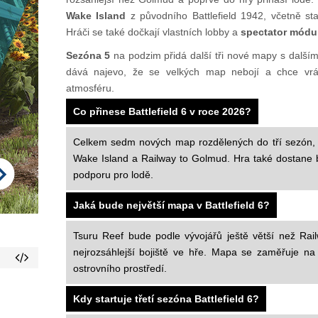
Wake Island
z původního Battlefield 1942, včetně sta
Hráči se také dočkají vlastních lobby a
spectator módu
Sezóna 5
na podzim přidá další tři nové mapy s další
dává najevo, že se velkých map nebojí a chce vrátit
atmosféru.
Co přinese Battlefield 6 v roce 2026?
Celkem sedm nových map rozdělených do tří sezón, vč
Wake Island a Railway to Golmud. Hra také dostane b
podporu pro lodě.
Jaká bude největší mapa v Battlefield 6?
Tsuru Reef bude podle vývojářů ještě větší než Rai
nejrozsáhlejší bojiště ve hře. Mapa se zaměřuje n
ostrovního prostředí.
Kdy startuje třetí sezóna Battlefield 6?