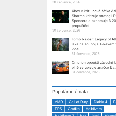
30 července, 2026
Xbox v krizi: nová šéfka As
Sharma kritizuje strategii P
Spencera a oznamuje 3 2
propuštění
30 července, 2026
Tomb Raider: Legacy of Atl
láká na souboj s T-Rexem
videu
31 července, 2026
Criterion opouští závodní 
plně se upisuje značce Batt
31 července, 2026
Populární témata
AMD
Call of Duty
Diablo 4
F
FPS
Grafika
Helldivers
Helldivers 2
Hry
Intel
Marvel