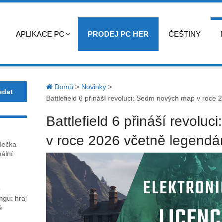
APLIKACE PC
PRODEJ PC HER
ČEŠTINY
Domů
>
Novinky
>
Battlefield 6 přináší revoluci: Sedm nových map v roce
Battlefield 6 přináší revol
v roce 2026 včetně legendá
lečka
nální
o
gu: hraj
ě