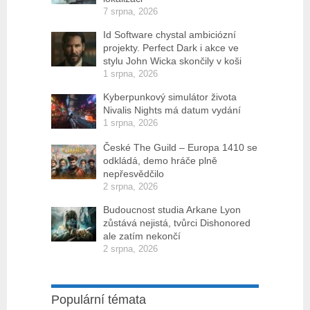
7 srpna, 2026
Id Software chystal ambiciózní
projekty. Perfect Dark i akce ve
stylu John Wicka skončily v koši
1 srpna, 2026
Kyberpunkový simulátor života
Nivalis Nights má datum vydání
1 srpna, 2026
České The Guild – Europa 1410 se
odkládá, demo hráče plně
nepřesvědčilo
2 srpna, 2026
Budoucnost studia Arkane Lyon
zůstává nejistá, tvůrci Dishonored
ale zatím nekončí
2 srpna, 2026
Populární témata