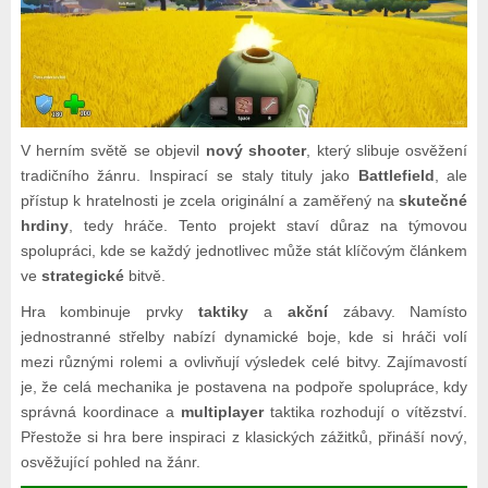
V herním světě se objevil
nový shooter
, který slibuje osvěžení
tradičního žánru. Inspirací se staly tituly jako
Battlefield
, ale
přístup k hratelnosti je zcela originální a zaměřený na
skutečné
hrdiny
, tedy hráče. Tento projekt staví důraz na týmovou
spolupráci, kde se každý jednotlivec může stát klíčovým článkem
ve
strategické
bitvě.
Hra kombinuje prvky
taktiky
a
akční
zábavy. Namísto
jednostranné střelby nabízí dynamické boje, kde si hráči volí
mezi různými rolemi a ovlivňují výsledek celé bitvy. Zajímavostí
je, že celá mechanika je postavena na podpoře spolupráce, kdy
správná koordinace a
multiplayer
taktika rozhodují o vítězství.
Přestože si hra bere inspiraci z klasických zážitků, přináší nový,
osvěžující pohled na žánr.