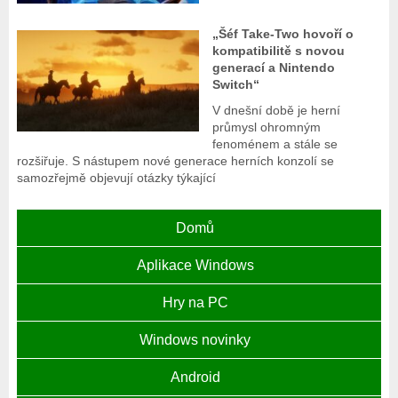
„Šéf Take-Two hovoří o
kompatibilitě s novou
generací a Nintendo
Switch“
V dnešní době je herní
průmysl ohromným
fenoménem a stále se
rozšiřuje. S nástupem nové generace herních konzolí se
samozřejmě objevují otázky týkající
Domů
Aplikace Windows
Hry na PC
Windows novinky
Android