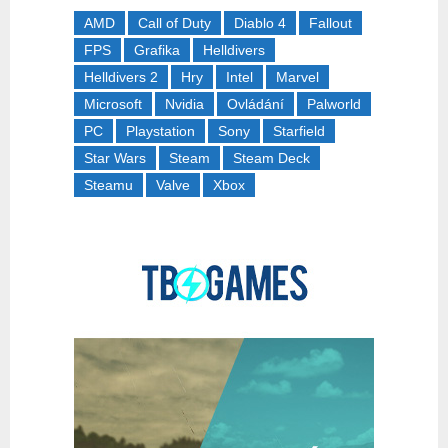
AMD
Call of Duty
Diablo 4
Fallout
FPS
Grafika
Helldivers
Helldivers 2
Hry
Intel
Marvel
Microsoft
Nvidia
Ovládání
Palworld
PC
Playstation
Sony
Starfield
Star Wars
Steam
Steam Deck
Steamu
Valve
Xbox