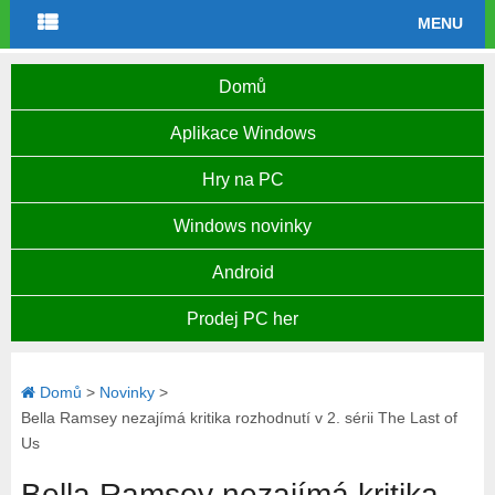
MENU
Domů
Aplikace Windows
Hry na PC
Windows novinky
Android
Prodej PC her
Domů
>
Novinky
>
Bella Ramsey nezajímá kritika rozhodnutí v 2. sérii The Last of
Us
Bella Ramsey nezajímá kritika