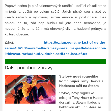
Popová scéna je plná talentovaných umělců, kteří si získali srdce
milionů fanoušků po celém světě. Jejich písně jsou slyšet ve
všech rádiích a vyvolávají různé emoce u posluchačů. Bez
ohledu na to, zda pop hudbu milujete nebo nenávidíte, je
nesporné, že tento žánr má obrovský vliv na hudební průmysl a
kulturu obecně.
Zdroj:
https://cz.ign.com/the-last-of-us-the-
series/16213/news/bellu-ramsey-nezajima-jestli-lide-zacnou-
kritizovat-rozhodnuti-v-druhe-serii-the-last-of-us
Další podobné zprávy
Stylový nový roguelike
kombinující Tony Hawka s
Hadesem míří na Steam
Stylový nový roguelike
mixující Tony Hawk s Hades
dorazil na Steam Hades je
hektickou akcí, při které se