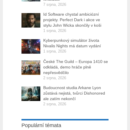
7 srpna, 2026
Id Software chystal ambiciózní
projekty. Perfect Dark i akce ve
stylu John Wicka skončily v koši
1 srpna, 2026
Kyberpunkový simulátor života
Nivalis Nights má datum vydání
1 srpna, 2026
České The Guild – Europa 1410 se
odkládá, demo hráče plně
nepřesvědčilo
2 srpna, 2026
Budoucnost studia Arkane Lyon
zůstává nejistá, tvůrci Dishonored
ale zatím nekončí
2 srpna, 2026
Populární témata