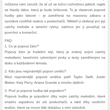
můžeme vám zaručit, že ať už se tvůrci rozhodnou jakkoli, najde
se hlasitý tábor, který je bude kritizovat. To je vlastnost popové
hudby jako takové – je zaměřená na masovou zábavu a
vyvolává rozdílné reakce u posluchačů. Někteří ji obdivují pro její
catchy melodie a taneční rytmy, zatímco jiní ji považují za
povrchní a komerční.
FAQ:
1. Co je popový žánr?
Popový žánr je hudební styl, který je známý svými catchy
melodiemi, tanečními rytmickými prvky a texty zaměřenými na
lásku a každodenní témata.
2. Kdo jsou nejznámější popoví umělci?
Mezi nejznámější popové umělce patří Taylor Swift, Justin
Bieber, Katy Perry, Ariana Grande a mnoho dalších.
3. Proč je popová hudba tak populární?
Popová hudba je populární díky svým catchy melodiím, které
snadno zapadnou do uší posluchačů, a také díky osobním
textům, které se mnozí lidé dokážou s nimi ztotožnit.