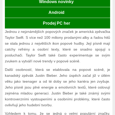
Windows novinky
Android
Prodej PC her
Jednou z nejznámějších popových značek je americká zpěvačka
Taylor Swift. S více než 100 miliony prodanými alby a řadou hitů
se stala jednou z největších ikon popové hudby. Její písně mají
catchy refrény a osobní texty, které se snadno spojují s
posluchači. Taylor Swift také často experimentuje se svým
zvukem a vytváří nové trendy v popové scéně.
Další osobností, která se etablovala na popové scéně, je
kanadský zpěvák Justin Bieber. Jeho úspěch začal již v útlém
věku jako teenager a od té doby se jeho kariéra jen zvyšuje.
Jeho písně jsou plné energie a emotivních textů, které oslovují
zejména mladou generaci. Justin Bieber je také známý svými
kontroverzními vystoupeními a osobními problémy, které často
ovlivňují jeho hudební tvorbu.
Vzhledem k tomu, že se jedná o velmi populární značky,