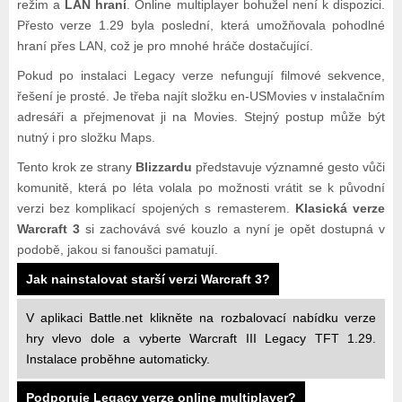
režim a
LAN hraní
. Online multiplayer bohužel není k dispozici.
Přesto verze 1.29 byla poslední, která umožňovala pohodlné
hraní přes LAN, což je pro mnohé hráče dostačující.
Pokud po instalaci Legacy verze nefungují filmové sekvence,
řešení je prosté. Je třeba najít složku en-USMovies v instalačním
adresáři a přejmenovat ji na Movies. Stejný postup může být
nutný i pro složku Maps.
Tento krok ze strany
Blizzardu
představuje významné gesto vůči
komunitě, která po léta volala po možnosti vrátit se k původní
verzi bez komplikací spojených s remasterem.
Klasická verze
Warcraft 3
si zachovává své kouzlo a nyní je opět dostupná v
podobě, jakou si fanoušci pamatují.
Jak nainstalovat starší verzi Warcraft 3?
V aplikaci Battle.net klikněte na rozbalovací nabídku verze
hry vlevo dole a vyberte Warcraft III Legacy TFT 1.29.
Instalace proběhne automaticky.
Podporuje Legacy verze online multiplayer?