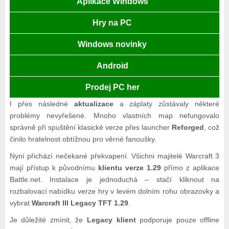
Aplikace Windows
Hry na PC
Windows novinky
Android
Prodej PC her
I přes následné
aktualizace
a záplaty zůstávaly některé
problémy nevyřešené. Mnoho vlastních map nefungovalo
správně při spuštění klasické verze přes launcher
Reforged
, což
činilo hratelnost obtížnou pro věrné fanoušky.
Nyní přichází nečekané překvapení. Všichni majitelé Warcraft 3
mají přístup k původnímu
klientu verze 1.29
přímo z aplikace
Battle.net. Instalace je jednoduchá – stačí kliknout na
rozbalovací nabídku verze hry v levém dolním rohu obrazovky a
vybrat
Warcraft III Legacy TFT 1.29
.
Je důležité zmínit, že
Legacy klient
podporuje pouze offline