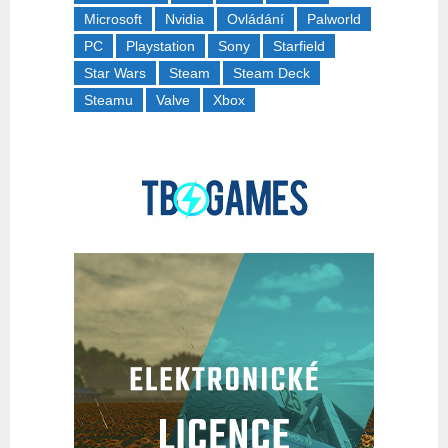
Microsoft
Nvidia
Ovládání
Palworld
PC
Playstation
Sony
Starfield
Star Wars
Steam
Steam Deck
Steamu
Valve
Xbox