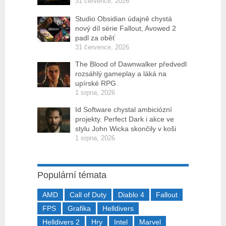
31 července, 2026
Studio Obsidian údajně chystá
nový díl série Fallout, Avowed 2
padl za oběť
31 července, 2026
The Blood of Dawnwalker předvedl
rozsáhlý gameplay a láká na
upírské RPG
1 srpna, 2026
Id Software chystal ambiciózní
projekty. Perfect Dark i akce ve
stylu John Wicka skončily v koši
1 srpna, 2026
Populární témata
AMD
Call of Duty
Diablo 4
Fallout
FPS
Grafika
Helldivers
Helldivers 2
Hry
Intel
Marvel