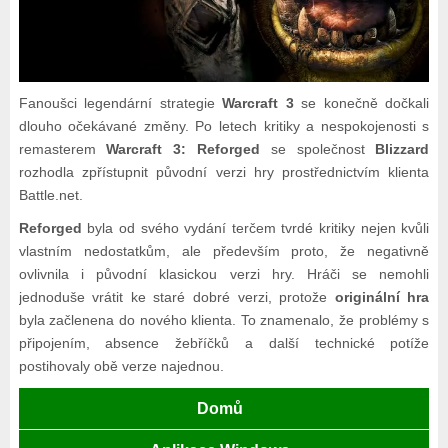
Fanoušci legendární strategie
Warcraft 3
se konečně dočkali
dlouho očekávané změny. Po letech kritiky a nespokojenosti s
remasterem
Warcraft 3: Reforged
se společnost
Blizzard
rozhodla zpřístupnit původní verzi hry prostřednictvím klienta
Battle.net.
Reforged
byla od svého vydání terčem tvrdé kritiky nejen kvůli
vlastním nedostatkům, ale především proto, že negativně
ovlivnila i původní klasickou verzi hry. Hráči se nemohli
jednoduše vrátit ke staré dobré verzi, protože
originální hra
byla začlenena do nového klienta. To znamenalo, že problémy s
připojením, absence žebříčků a další technické potíže
postihovaly obě verze najednou.
Domů