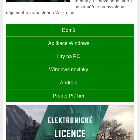
temnoty. Filmová série, která
se zaměřuje na bývalého
nájemného vraha Johna Wicka, se
Domů
Aplikace Windows
Hry na PC
Windows novinky
Android
Prodej PC her