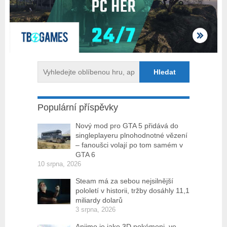
Populární příspěvky
Nový mod pro GTA 5 přidává do
singleplayeru plnohodnotné vězení
– fanoušci volají po tom samém v
GTA 6
10 srpna, 2026
Steam má za sebou nejsilnější
pololetí v historii, tržby dosáhly 11,1
miliardy dolarů
3 srpna, 2026
Aniimo je jako 3D pokémoni, ve