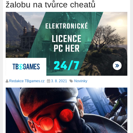
žalobu na tvůrce cheatů
Redakce TBgames.cz
3. 8. 2021
Novinky