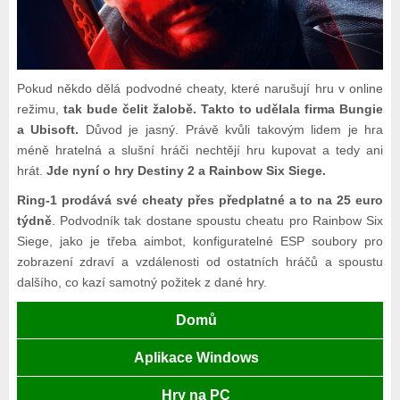
Pokud někdo dělá podvodné cheaty, které narušují hru v online
režimu,
tak bude čelit žalobě. Takto to udělala firma Bungie
a Ubisoft.
Důvod je jasný. Právě kvůli takovým lidem je hra
méně hratelná a slušní hráči nechtějí hru kupovat a tedy ani
hrát.
Jde nyní o hry Destiny 2 a Rainbow Six Siege.
Ring-1 prodává své cheaty přes předplatné a to na 25 euro
týdně
. Podvodník tak dostane spoustu cheatu pro Rainbow Six
Siege, jako je třeba aimbot, konfiguratelné ESP soubory pro
zobrazení zdraví a vzdálenosti od ostatních hráčů a spoustu
dalšího, co kazí samotný požitek z dané hry.
Domů
Aplikace Windows
Hry na PC