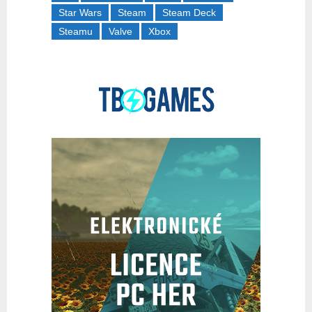
Star Wars
Steam
Steam Deck
Steamu
Valve
Xbox