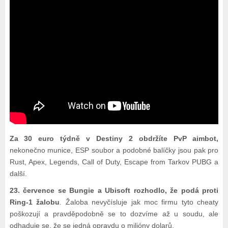
Za 30 euro týdně v Destiny 2 obdržíte PvP aimbot,
nekonečno munice, ESP soubor a podobné balíčky jsou pak pro
Rust, Apex, Legends, Call of Duty, Escape from Tarkov PUBG a
další.
23. července se Bungie a Ubisoft rozhodlo, že podá proti
Ring-1 žalobu
. Žaloba nevyčísluje jak moc firmu tyto cheaty
poškozují a pravděpodobně se to dozvíme až u soudu, ale
odhaduje se, že se jedná opravdu o milióny dolarů.