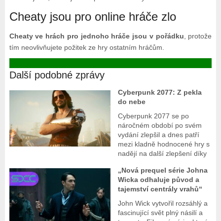
Cheaty jsou pro online hráče zlo
Cheaty ve hrách pro jednoho hráče jsou v pořádku
, protože
tím neovlivňujete požitek ze hry ostatním hráčům.
Další podobné zprávy
Cyberpunk 2077: Z pekla
do nebe
Cyberpunk 2077 se po
náročném období po svém
vydání zlepšil a dnes patří
mezi kladně hodnocené hry s
nadějí na další zlepšení díky
„Nová prequel série Johna
Wicka odhaluje původ a
tajemství centrály vrahů“
John Wick vytvořil rozsáhlý a
fascinující svět plný násilí a