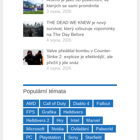
kterých se sami proměníte
3 srpna, 2026
THE DEAD WE KNEW je nový
survival, který vzbuzuje vzpomínky
na The Day Before
4 srpna, 2026
Valve předělal bombu v Counter-
Strike 2: exploze je efektnější, ale
přežít ji jde snáz
4 srpna, 2026
Populární témata
AMD
Call of Duty
Diablo 4
Fallout
FPS
Grafika
Helldivers
Helldivers 2
Hry
Intel
Marvel
Microsoft
Nvidia
Ovládání
Palworld
PC
Playstation
Sony
Starfield