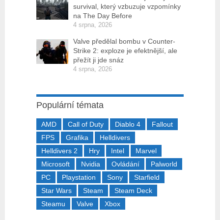
survival, který vzbuzuje vzpomínky
na The Day Before
4 srpna, 2026
Valve předělal bombu v Counter-
Strike 2: exploze je efektnější, ale
přežít ji jde snáz
4 srpna, 2026
Populární témata
AMD
Call of Duty
Diablo 4
Fallout
FPS
Grafika
Helldivers
Helldivers 2
Hry
Intel
Marvel
Microsoft
Nvidia
Ovládání
Palworld
PC
Playstation
Sony
Starfield
Star Wars
Steam
Steam Deck
Steamu
Valve
Xbox