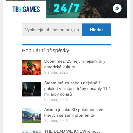
Populární příspěvky
Doom mezi 25 nejvlivnějšími díly
americké kultury
9 srpna, 2026
Steam má za sebou nejsilnější
pololetí v historii, tržby dosáhly 11,1
miliardy dolarů
3 srpna, 2026
Aniimo je jako 3D pokémoni, ve
kterých se sami proměníte
3 srpna, 2026
THE DEAD WE KNEW je nový