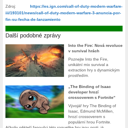
Zdroj:
https://es.ign.com/call-of-duty-modern-warfare-
iii/193101/news/call-of-duty-modern-warfare-3-anuncia-por-
fin-su-fecha-de-lanzamiento
Další podobné zprávy
Into the Fire: Nová revoluce
v survival hrách
Poznejte Into the Fire,
unikátní mix survival a
extraction hry s dynamickým
prostředím.
„The Binding of Isaac
developer hrozí
crossoverem s Fortnite“
Vývojář hry The Binding of
Isaac, Edmund McMillen,
hrozí crossoverem s
populární hrou Fortnite.
Ačkoliv někteří fanoušci této roguelike hry jsou proti, já