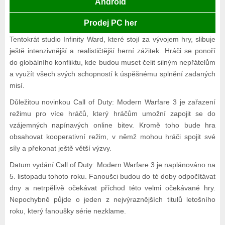
Android
Prodej PC her
Tentokrát studio Infinity Ward, které stojí za vývojem hry, slibuje
ještě intenzivnější a realističtější herní zážitek. Hráči se ponoří
do globálního konfliktu, kde budou muset čelit silným nepřátelům
a využít všech svých schopností k úspěšnému splnění zadaných
misí.
Důležitou novinkou Call of Duty: Modern Warfare 3 je zařazení
režimu pro více hráčů, který hráčům umožní zapojit se do
vzájemných napínavých online bitev. Kromě toho bude hra
obsahovat kooperativní režim, v němž mohou hráči spojit své
síly a překonat ještě větší výzvy.
Datum vydání Call of Duty: Modern Warfare 3 je naplánováno na
5. listopadu tohoto roku. Fanoušci budou do té doby odpočítávat
dny a netrpělivě očekávat příchod této velmi očekávané hry.
Nepochybně půjde o jeden z nejvýraznějších titulů letošního
roku, který fanoušky série nezklame.