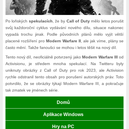
Po loňských
spekulacích
, že by
Call of Duty
mělo letos porušit
svůj každoroční cyklus vydávání nového dílu, situace nakonec
vypadá trochu jinak. Podle původních plánů mělo vyjít větší
placené rozšíření pro
Modern Warfare II
, ale jak víme, plány se
často mění. Takže fanoušci se mohou i letos těšit na nový díl.
Tento nový díl, neoficiálně potvrzený jako
Modern Warfare III
od
Activisionu, je středem mnoha spekulací. Na Twitteru byly
uniknuty obrázky z Call of Duty pro rok 2023, ale Activision
rychle odstranil tento obsah pro porušení autorských práv. Toto
potvrdilo, že se obrázky týkají Modern Warfare III, a pokračuje
tak zmatek ve jménech série.
Domů
Aplikace Windows
Hry na PC