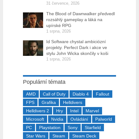
31 července, 2026
The Blood of Dawnwalker předvedl
rozsáhlý gameplay a láká na
upírské RPG
1 srpna, 2026
Id Software chystal ambiciózní
projekty. Perfect Dark i akce ve
stylu John Wicka skončily v koši
1 srpna, 2026
Populární témata
AMD
Call of Duty
Diablo 4
Fallout
FPS
Grafika
Helldivers
Helldivers 2
Hry
Intel
Marvel
Microsoft
Nvidia
Ovládání
Palworld
PC
Playstation
Sony
Starfield
Star Wars
Steam
Steam Deck