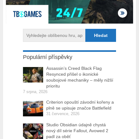
Populární příspěvky
Assassin’s Creed Black Flag
Resynced přišel o ikonické
soubojové mechaniky – měly nižší
prioritu
7 srpna, 2026
Criterion opouští závodní kořeny a
plně se upisuje značce Battlefield
31 července, 2026
Studio Obsidian údajně chystá
nový díl série Fallout, Avowed 2
padl za oběť