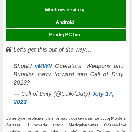
Windows novinky
Android
Prodej PC her
Let's get this out of the way…
Should
#MWII
Operators, Weapons and
Bundles carry forward into Call of Duty
2023?
— Call of Duty (@CallofDuty)
July 17,
2023
Co se týče neoficiálních informací, očekává se, že vývoj
Modern
Warfare III
povede studio
Sledgehammer
. Očekáváme
klasickou kampaň, multiplayer a také zombie. Zajímavé je, že