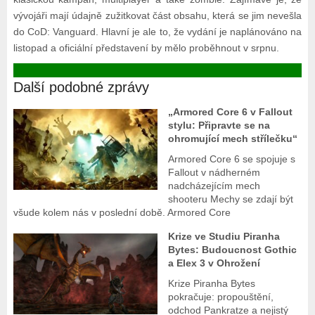
vývojáři mají údajně zužitkovat část obsahu, která se jim nevešla
do CoD: Vanguard. Hlavní je ale to, že vydání je naplánováno na
listopad a oficiální představení by mělo proběhnout v srpnu.
Další podobné zprávy
„Armored Core 6 v Fallout
stylu: Připravte se na
ohromující mech střílečku“
Armored Core 6 se spojuje s
Fallout v nádherném
nadcházejícím mech
shooteru Mechy se zdají být
všude kolem nás v poslední době. Armored Core
Krize ve Studiu Piranha
Bytes: Budoucnost Gothic
a Elex 3 v Ohrožení
Krize Piranha Bytes
pokračuje: propouštění,
odchod Pankratze a nejistý