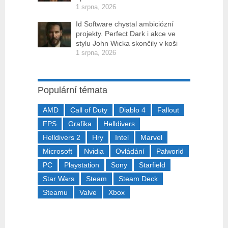
1 srpna, 2026
Id Software chystal ambiciózní
projekty. Perfect Dark i akce ve
stylu John Wicka skončily v koši
1 srpna, 2026
Populární témata
AMD
Call of Duty
Diablo 4
Fallout
FPS
Grafika
Helldivers
Helldivers 2
Hry
Intel
Marvel
Microsoft
Nvidia
Ovládání
Palworld
PC
Playstation
Sony
Starfield
Star Wars
Steam
Steam Deck
Steamu
Valve
Xbox