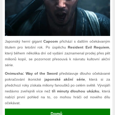
Japonský herní gigant
Capcom
přichází s dalším očekávaným
titulem pro letošní rok. Po úspěchu
Resident Evil Requiem
,
který během několika dní od vydání zaznamenal prodej přes pět
milionů kopií, se pozornost přesouvá k návratu kultovní akční
série.
Onimusha: Way of the Sword
představuje dlouho očekávané
pokračování ikonické
japonské akční série
, která si za
předchozí roky získala miliony fanoušků po celém světě. Vývojáři
nedávno zveřejnili více než
tři minuty dlouhou ukázku
, která
nabízí první pohled na to, co mohou hráči od nového dílu
očekávat.
Domů