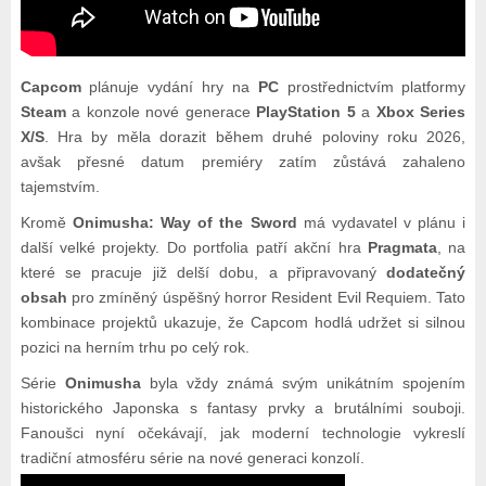
Capcom
plánuje vydání hry na
PC
prostřednictvím platformy
Steam
a konzole nové generace
PlayStation 5
a
Xbox Series
X/S
. Hra by měla dorazit během druhé poloviny roku 2026,
avšak přesné datum premiéry zatím zůstává zahaleno
tajemstvím.
Kromě
Onimusha: Way of the Sword
má vydavatel v plánu i
další velké projekty. Do portfolia patří akční hra
Pragmata
, na
které se pracuje již delší dobu, a připravovaný
dodatečný
obsah
pro zmíněný úspěšný horror Resident Evil Requiem. Tato
kombinace projektů ukazuje, že Capcom hodlá udržet si silnou
pozici na herním trhu po celý rok.
Série
Onimusha
byla vždy známá svým unikátním spojením
historického Japonska s fantasy prvky a brutálními souboji.
Fanoušci nyní očekávají, jak moderní technologie vykreslí
tradiční atmosféru série na nové generaci konzolí.