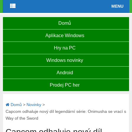
MENU
Domů
Aplikace Windows
Hry na PC
Windows novinky
Android
Prodej PC her
Domů
>
Novinky
>
Capcom odhaluje nový díl legendární série: Onimusha se vrací s
Way of the Sword
Capcom odhaluje nový díl