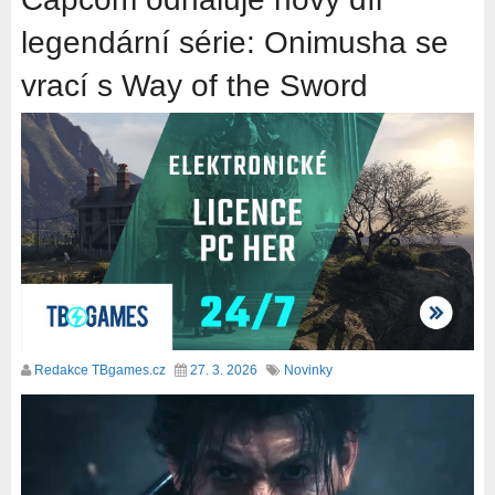
legendární série: Onimusha se
vrací s Way of the Sword
Redakce TBgames.cz
27. 3. 2026
Novinky