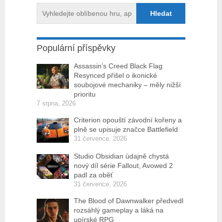
Populární příspěvky
Assassin’s Creed Black Flag
Resynced přišel o ikonické
soubojové mechaniky – měly nižší
prioritu
7 srpna, 2026
Criterion opouští závodní kořeny a
plně se upisuje značce Battlefield
31 července, 2026
Studio Obsidian údajně chystá
nový díl série Fallout, Avowed 2
padl za oběť
31 července, 2026
The Blood of Dawnwalker předvedl
rozsáhlý gameplay a láká na
upírské RPG