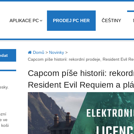
APLIKACE PC
PRODEJ PC HER
ČEŠTINY
Domů
>
Novinky
>
Capcom píše historii: rekordní prodeje, Resident Evil 
Capcom píše historii: rekord
Resident Evil Requiem a pl
esky.
ózní
ce ve
 koši