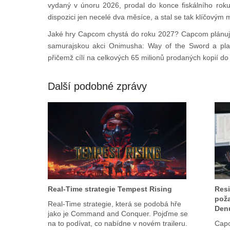
vydaný v únoru 2026, prodal do konce fiskálního roku 
dispozici jen necelé dva měsíce, a stal se tak klíčovým
Jaké hry Capcom chystá do roku 2027? Capcom plánuje 
samurajskou akci Onimusha: Way of the Sword a pla
přičemž cílí na celkových 65 milionů prodaných kopií d
Další podobné zprávy
Real-Time strategie Tempest Rising
Resi
poža
Real-Time strategie, která se podobá hře
Den
jako je Command and Conquer. Pojďme se
na to podívat, co nabídne v novém traileru.
Capc