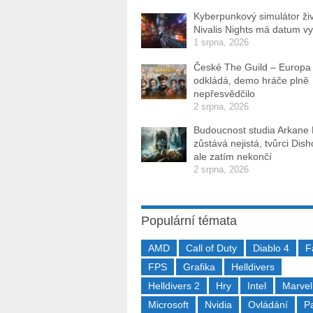
Kyberpunkový simulátor ži
Nivalis Nights má datum v
1 srpna, 2026
České The Guild – Europa
odkládá, demo hráče plně
nepřesvědčilo
2 srpna, 2026
Budoucnost studia Arkane
zůstává nejistá, tvůrci Dis
ale zatím nekončí
2 srpna, 2026
Populární témata
AMD
Call of Duty
Diablo 4
F
FPS
Grafika
Helldivers
Helldivers 2
Hry
Intel
Marvel
Microsoft
Nvidia
Ovládání
P