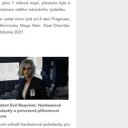
přes 7 milionů kopií, přestože bylo k
 motorem celého rekordního výsledku.
vydat mimo jiné sci-fi akci Pragmata,
tformovku Mega Man: Dual Override,
o března 2027.
dent Evil Requiem: Hardwarové
davky a potvrzená přítomnost
uva
om odhalil hardwarové požadavky pro