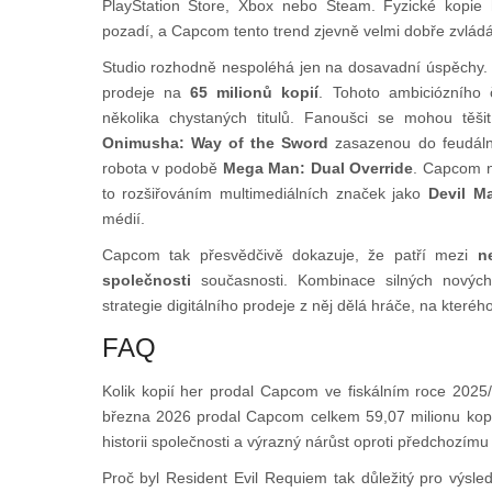
PlayStation Store, Xbox nebo Steam. Fyzické kopie h
pozadí, a Capcom tento trend zjevně velmi dobře zvládá
Studio rozhodně nespoléhá jen na dosavadní úspěchy
prodeje na
65 milionů kopií
. Tohoto ambiciózního 
několika chystaných titulů. Fanoušci se mohou těši
Onimusha: Way of the Sword
zasazenou do feudální
robota v podobě
Mega Man: Dual Override
. Capcom na
to rozšiřováním multimediálních značek jako
Devil M
médií.
Capcom tak přesvědčivě dokazuje, že patří mezi
n
společnosti
současnosti. Kombinace silných nových 
strategie digitálního prodeje z něj dělá hráče, na kteréh
FAQ
Kolik kopií her prodal Capcom ve fiskálním roce 2025
března 2026 prodal Capcom celkem 59,07 milionu kopií h
historii společnosti a výrazný nárůst oproti předchozímu
Proč byl Resident Evil Requiem tak důležitý pro výs