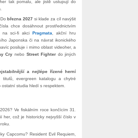
er tak pomalu, ale jistě ustupují do
.
. Do
března 2027
si klade za cíl navýšit
čísla chce dosáhnout prostřednictvím
t na sci-fi akci
Pragmata
, akční hru
ho Japonska či na návrat ikonického
víc posiluje i mimo oblast videoher, a
ay Cry
nebo
Street Fighter
do jiných
ejstabilnější a nejlépe řízené herní
titulů, evergreen katalogu a chytré
o ostatní studia hledí s respektem.
/2026? Ve fiskálním roce končícím 31.
er, což je historicky nejvyšší číslo v
 roku.
ledky Capcomu? Resident Evil Requiem,