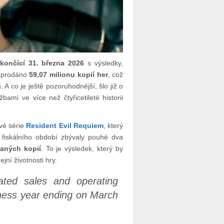
 končící 31. března 2026
s výsledky,
o prodáno
59,07 milionu kopií her
, což
 A co je ještě pozoruhodnější, šlo již o
bami ve více než čtyřicetileté historii
vé série
Resident Evil Requiem
, který
fiskálního období zbývaly pouhé dva
aných kopií
. To je výsledek, který by
jní životnosti hry.
ated sales and operating
iness year ending on March