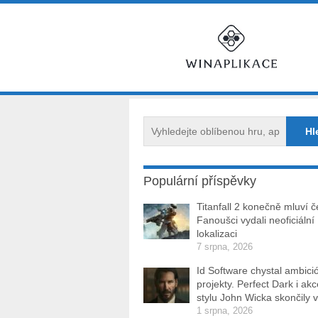
Populární příspěvky
Titanfall 2 konečně mluví č
Fanoušci vydali neoficiální
lokalizaci
7 srpna, 2026
Id Software chystal ambici
projekty. Perfect Dark i ak
stylu John Wicka skončily v
1 srpna, 2026