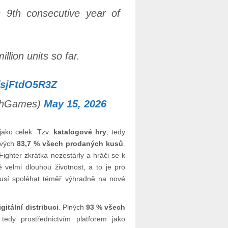
 9th consecutive year of
llion units so far.
m/sjFtdO5R3Z
chGames)
May 15, 2026
jako celek. Tzv.
katalogové hry
, tedy
tivých
83,7 % všech prodaných kusů
.
ighter zkrátka nezestárly a hráči se k
 velmi dlouhou životnost, a to je pro
musí spoléhat téměř výhradně na nové
igitální distribuci
. Plných
93 % všech
tedy prostřednictvím platforem jako