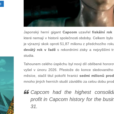
d
Japonský herní gigant
Capcom
uzavřel
fiskální rok
které nemají v historii společnosti obdoby. Celkem byl
je výrazný skok oproti 51,87 milionu z předchozího roku.
devátý rok v řadě
s rekordními zisky a nejvyššími trž
studia.
Tahounem celého úspěchu byl nový díl oblíbené hororo
vyšel v únoru 2026. Přestože do konce sledovaného 
měsíce, stačil titul pokořit hranici
sedmi milionů prod
mnoho jiných herních studií závidělo za celou dobu prode
Capcom had the highest consolid
profit in Capcom history for the bus
31.