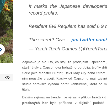
It marks the Japanese developer’s
record profits.
Resident Evil Requiem has sold 6.9 mi
The secret? Give…
pic.twitter.co
— Yorch Torch Games (@YorchTor
Zajímavé je ale i to, co stojí za prodejním úspěchem 
starší tituly z Capcomova bohatého portfolia, tvořily dr
Série jako Monster Hunter, Devil May Cry nebo Street F
nim neustále vracejí. Klasiky od Capcomu mají zjevně
studio obrovská výhoda oproti konkurenci, která se 
tituly.
Dalším zajímavým trendem je výrazný příklon hráčů k
d
prodaných her
bylo pořízeno v digitální podobě, 