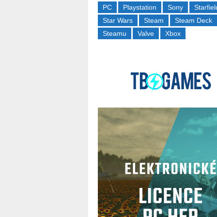
PC
Playstation
Sony
Starfiel
Star Wars
Steam
Steam Deck
Steamu
Valve
Xbox