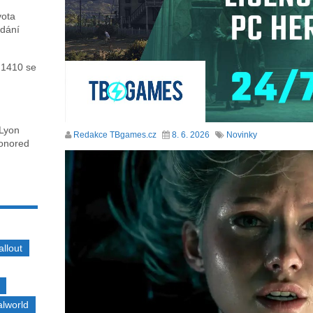
vota
ydání
 1410 se
 Lyon
Redakce TBgames.cz
8. 6. 2026
Novinky
honored
allout
alworld