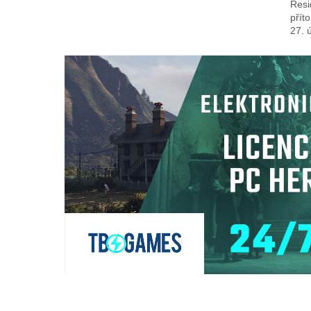
Resi
přít
27. 