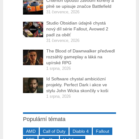
Criterion opouští závodní kořeny a
plně se upisuje značce Battlefield
31 července, 2026
Studio Obsidian údajně chystá
nový díl série Fallout, Avowed 2
padl za oběť
31 července, 2026
The Blood of Dawnwalker předvedl
rozsáhlý gameplay a láká na
upírské RPG
1 srpna, 2026
Id Software chystal ambiciózní
projekty. Perfect Dark i akce ve
stylu John Wicka skončily v koši
1 srpna, 2026
Populární témata
AMD
Call of Duty
Diablo 4
Fallout