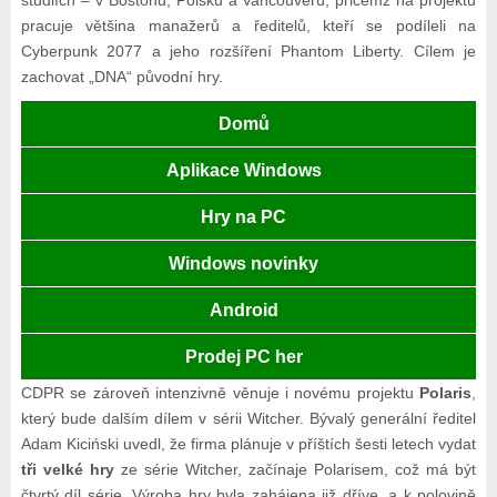
pracuje většina manažerů a ředitelů, kteří se podíleli na
Cyberpunk 2077 a jeho rozšíření Phantom Liberty. Cílem je
zachovat „DNA“ původní hry.
Domů
Aplikace Windows
Hry na PC
Windows novinky
Android
Prodej PC her
CDPR se zároveň intenzivně věnuje i novému projektu
Polaris
,
který bude dalším dílem v sérii Witcher. Bývalý generální ředitel
Adam Kiciński uvedl, že firma plánuje v příštích šesti letech vydat
tři velké hry
ze série Witcher, začínaje Polarisem, což má být
čtvrtý díl série. Výroba hry byla zahájena již dříve, a k polovině