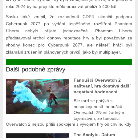
roku 2024 by na projektu mělo pracovat přibližně 400 lidí.
Sasko také zmínil, že rozhodnutí CDPR ukončit podporu
Cyberpunk 2077 po vydání úspěšného rozšíření Phantom
Liberty nebylo přijato jednoznačně. Phantom Liberty
představoval vrchol obnovy reputace hry a byl považován za
vhodný konec pro Cyberpunk 2077, ale někteří hráči byli
zklamáni zrušením plánovaných prvků, jako byl multiplayer.
Další podobné zprávy
Fanoušci Overwatch 2
naštvaní, hra dostává další
negativní hodnocení
Blizzard se potýká s
nespokojeností fanoušků
Overwatch 2Není žádným
tajemstvím, že fanoušci
Overwatch 2 nejsou příliš spokojení s vývojem hry od chvíle, kdy
The Acolyte: Datum