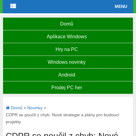
MENU
Domů
Aplikace Windows
Hry na PC
Windows novinky
Android
Prodej PC her
Domů
>
Novinky
>
CDPR se poučil z chyb: Nové strategie a plány pro budoucí
projekty
CDPR se poučil z chyb: Nové