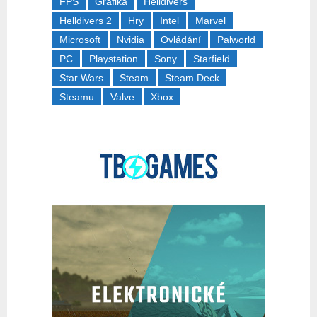
FPS
Grafika
Helldivers
Helldivers 2
Hry
Intel
Marvel
Microsoft
Nvidia
Ovládání
Palworld
PC
Playstation
Sony
Starfield
Star Wars
Steam
Steam Deck
Steamu
Valve
Xbox