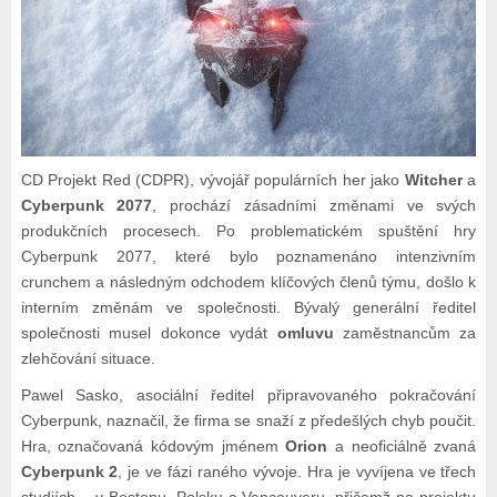
CD Projekt Red (CDPR), vývojář populárních her jako
Witcher
a
Cyberpunk 2077
, prochází zásadními změnami ve svých
produkčních procesech. Po problematickém spuštění hry
Cyberpunk 2077, které bylo poznamenáno intenzivním
crunchem a následným odchodem klíčových členů týmu, došlo k
interním změnám ve společnosti. Bývalý generální ředitel
společnosti musel dokonce vydát
omluvu
zaměstnancům za
zlehčování situace.
Pawel Sasko, asociální ředitel připravovaného pokračování
Cyberpunk, naznačil, že firma se snaží z předešlých chyb poučit.
Hra, označovaná kódovým jménem
Orion
a neoficiálně zvaná
Cyberpunk 2
, je ve fázi raného vývoje. Hra je vyvíjena ve třech
studiích – v Bostonu, Polsku a Vancouveru, přičemž na projektu