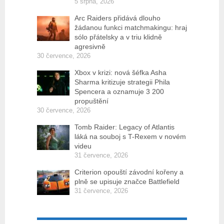
5 srpna, 2026
Arc Raiders přidává dlouho
žádanou funkci matchmakingu: hraj
sólo přátelsky a v triu klidně
agresivně
30 července, 2026
Xbox v krizi: nová šéfka Asha
Sharma kritizuje strategii Phila
Spencera a oznamuje 3 200
propuštění
30 července, 2026
Tomb Raider: Legacy of Atlantis
láká na souboj s T-Rexem v novém
videu
31 července, 2026
Criterion opouští závodní kořeny a
plně se upisuje značce Battlefield
31 července, 2026