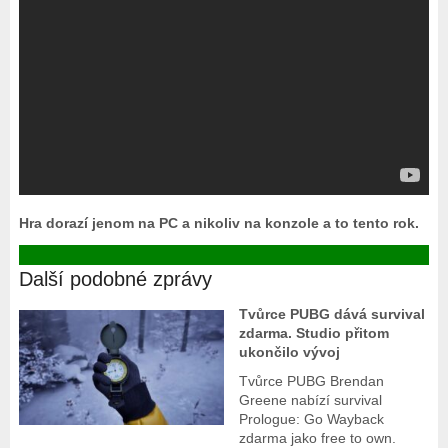
Hra dorazí jenom na PC a nikoliv na konzole a to tento rok.
Další podobné zprávy
Tvůrce PUBG dává survival
zdarma. Studio přitom
ukončilo vývoj
Tvůrce PUBG Brendan
Greene nabízí survival
Prologue: Go Wayback
zdarma jako free to own.