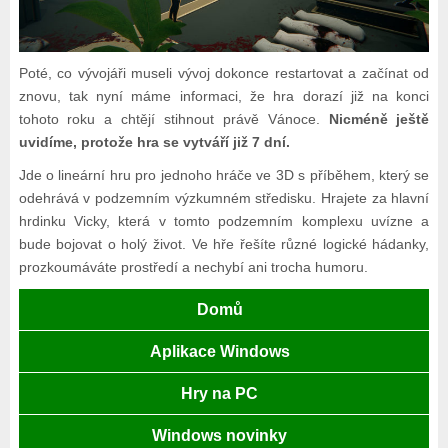
Poté, co vývojáři museli vývoj dokonce restartovat a začínat od
znovu, tak nyní máme informaci, že hra dorazí již na konci
tohoto roku a chtějí stihnout právě Vánoce.
Nicméně ještě
uvidíme, protože hra se vytváří již 7 dní.
Jde o lineární hru pro jednoho hráče ve 3D s příběhem, který se
odehrává v podzemním výzkumném středisku. Hrajete za hlavní
hrdinku Vicky, která v tomto podzemním komplexu uvízne a
bude bojovat o holý život. Ve hře řešíte různé logické hádanky,
prozkoumáváte prostředí a nechybí ani trocha humoru.
Domů
Aplikace Windows
Hry na PC
Windows novinky