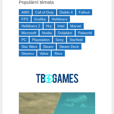
Populární témata
AMD
Call of Duty
Diablo 4
Fallout
FPS
Grafika
Helldivers
Helldivers 2
Hry
Intel
Marvel
Microsoft
Nvidia
Ovládání
Palworld
PC
Playstation
Sony
Starfield
Star Wars
Steam
Steam Deck
Steamu
Valve
Xbox