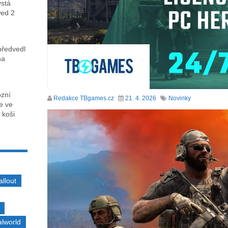
ystá
wed 2
předvedl
na
ózní
Redakce TBgames.cz
21. 4. 2026
Novinky
ce ve
 koši
allout
alworld