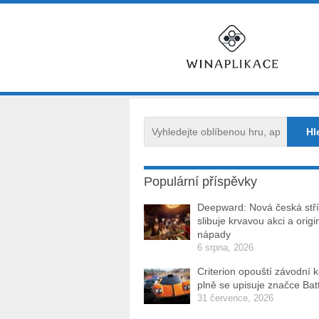
Populární příspěvky
Deepward: Nová česká stří
slibuje krvavou akci a origi
nápady
6 srpna, 2026
Criterion opouští závodní 
plně se upisuje značce Batt
31 července, 2026