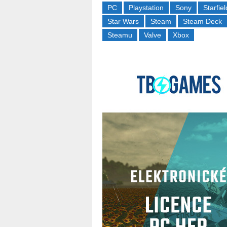
PC
Playstation
Sony
Starfiel
Star Wars
Steam
Steam Deck
Steamu
Valve
Xbox