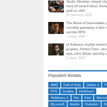
Studio Obsidian údajně ch
nový díl série Fallout, Avo
padl za oběť
31 července, 2026
The Blood of Dawnwalker 
rozsáhlý gameplay a láká 
upírské RPG
1 srpna, 2026
Id Software chystal ambici
projekty. Perfect Dark i ak
stylu John Wicka skončily v
1 srpna, 2026
Populární témata
AMD
Call of Duty
Diablo 4
F
FPS
Grafika
Helldivers
Helldivers 2
Hry
Intel
Marvel
Microsoft
Nvidia
Ovládání
P