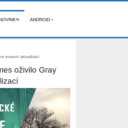
NOVINKY
ANDROID
e masivní aktualizací
es oživilo Gray
izací