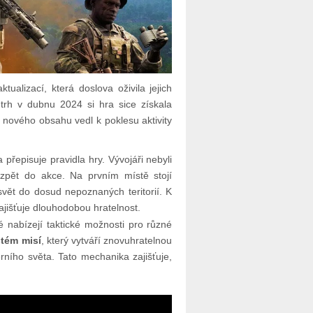
tualizací, která doslova oživila jejich
trh v dubnu 2024 si hra sice získala
nového obsahu vedl k poklesu aktivity
 přepisuje pravidla hry. Vývojáři nebyli
u zpět do akce. Na prvním místě stojí
 svět do dosud nepoznaných teritorií. K
zajišťuje dlouhodobou hratelnost.
ré nabízejí taktické možnosti pro různé
tém misí
, který vytváří znovuhratelnou
ího světa. Tato mechanika zajišťuje,