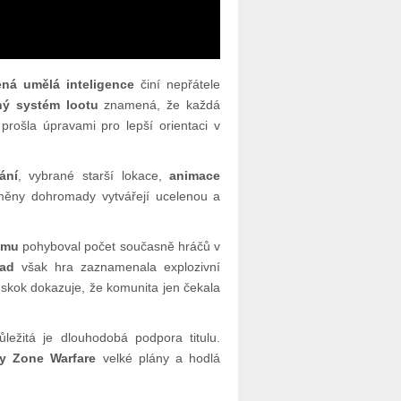
ená umělá inteligence
činí nepřátele
ný systém lootu
znamená, že každá
prošla úpravami pro lepší orientaci v
ání
, vybrané starší lokace,
animace
změny dohromady vytvářejí ucelenou a
amu
pohyboval počet současně hráčů v
ad
však hra zaznamenala explozivní
 skok dokazuje, že komunita jen čekala
ležitá je dlouhodobá podpora titulu.
y Zone Warfare
velké plány a hodlá