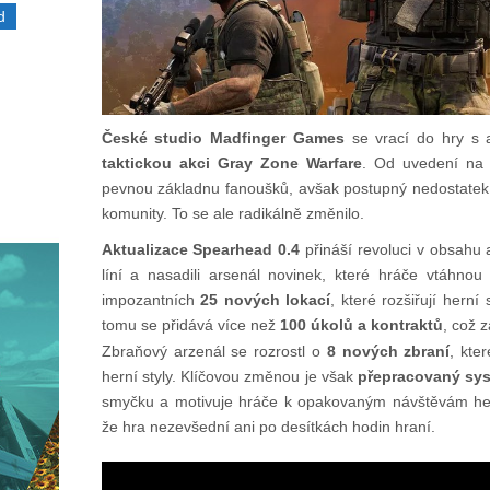
d
České studio Madfinger Games
se vrací do hry s ak
taktickou akci Gray Zone Warfare
. Od uvedení na 
pevnou základnu fanoušků, avšak postupný nedostatek 
komunity. To se ale radikálně změnilo.
Aktualizace Spearhead 0.4
přináší revoluci v obsahu a
líní a nasadili arsenál novinek, které hráče vtáhno
impozantních
25 nových lokací
, které rozšiřují herní
tomu se přidává více než
100 úkolů a kontraktů
, což 
Zbraňový arzenál se rozrostl o
8 nových zbraní
, kte
herní styly. Klíčovou změnou je však
přepracovaný sys
smyčku a motivuje hráče k opakovaným návštěvám hern
že hra nezevšední ani po desítkách hodin hraní.