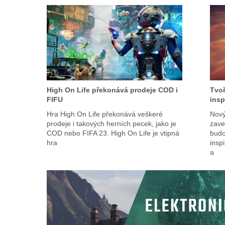
High On Life překonává prodeje COD i
Tvoř
FIFU
insp
Hra High On Life překonává veškeré
Nový
prodeje i takových herních pecek, jako je
zave
COD nebo FIFA 23. High On Life je vtipná
budo
hra
insp
a