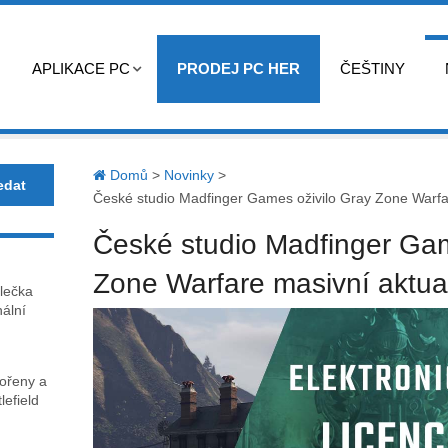
APLIKACE PC
PRODEJ PC HER
ČEŠTINY
Domů
>
Novinky
>
České studio Madfinger Games oživilo Gray Zone Warfar
České studio Madfinger Gam
Zone Warfare masivní aktual
lečka
nální
kořeny a
lefield