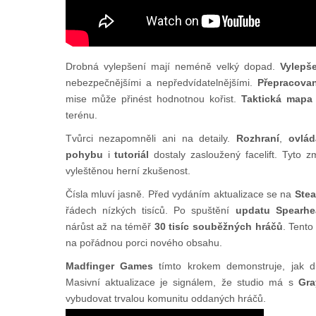
Drobná vylepšení mají neméně velký dopad.
Vylepš
nebezpečnějšími a nepředvídatelnějšími.
Přepracova
mise může přinést hodnotnou kořist.
Taktická mapa
terénu.
Tvůrci nezapomněli ani na detaily.
Rozhraní
,
ovlád
pohybu
i
tutoriál
dostaly zasloužený facelift. Tyto 
vyleštěnou herní zkušenost.
Čísla mluví jasně. Před vydáním aktualizace se na
Ste
řádech nízkých tisíců. Po spuštění
updatu Spearhe
nárůst až na téměř
30 tisíc souběžných hráčů
. Tento
na pořádnou porci nového obsahu.
Madfinger Games
tímto krokem demonstruje, jak dů
Masivní aktualizace je signálem, že studio má s
Gra
vybudovat trvalou komunitu oddaných hráčů.