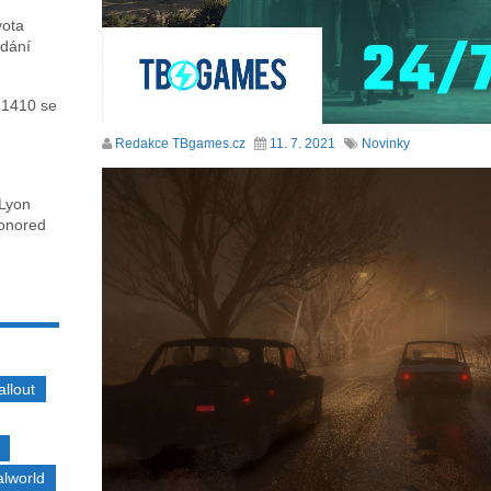
vota
ydání
 1410 se
Redakce TBgames.cz
11. 7. 2021
Novinky
 Lyon
honored
allout
alworld