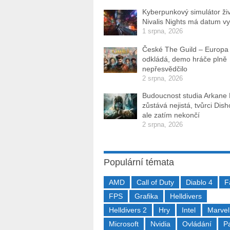
Kyberpunkový simulátor ži
Nivalis Nights má datum v
1 srpna, 2026
České The Guild – Europa
odkládá, demo hráče plně
nepřesvědčilo
2 srpna, 2026
Budoucnost studia Arkane
zůstává nejistá, tvůrci Dis
ale zatím nekončí
2 srpna, 2026
Populární témata
AMD
Call of Duty
Diablo 4
F
FPS
Grafika
Helldivers
Helldivers 2
Hry
Intel
Marvel
Microsoft
Nvidia
Ovládání
P