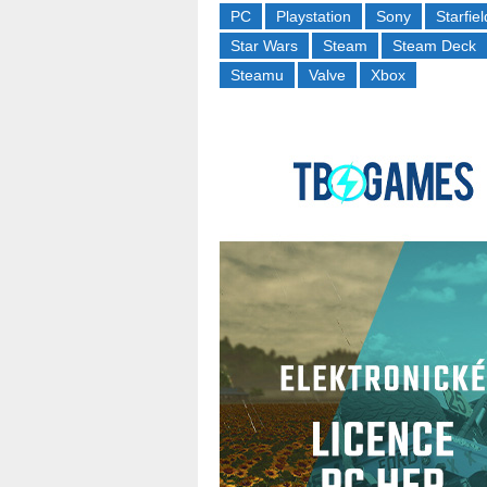
PC
Playstation
Sony
Starfiel
Star Wars
Steam
Steam Deck
Steamu
Valve
Xbox