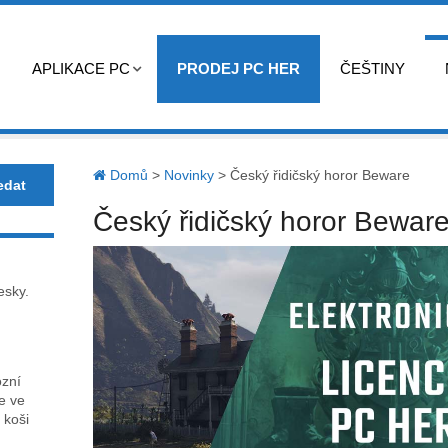
APLIKACE PC
PRODEJ PC HER
ČEŠTINY
Domů
>
Novinky
>
Český řidičský horor Beware
Český řidičský horor Bewar
esky.
ózní
ce ve
 koši