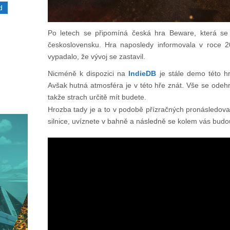
d
Po letech se připomíná česká hra Beware, která se
československu. Hra naposledy informovala v roce 20
vypadalo, že vývoj se zastavil.
Nicméně k dispozici na
IndieDB
je stále demo této hr
Avšak hutná atmosféra je v této hře znát. Vše se odeh
takže strach určitě mít budete.
Hrozba tady je a to v podobě přízračných pronásledovat
silnice, uvíznete v bahně a následně se kolem vás budou