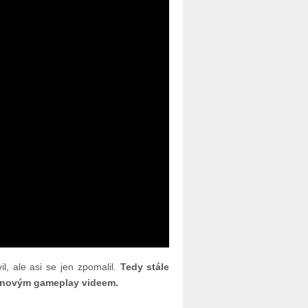
l, ale asi se jen zpomalil.
Tedy stále
ají novým gameplay videem.