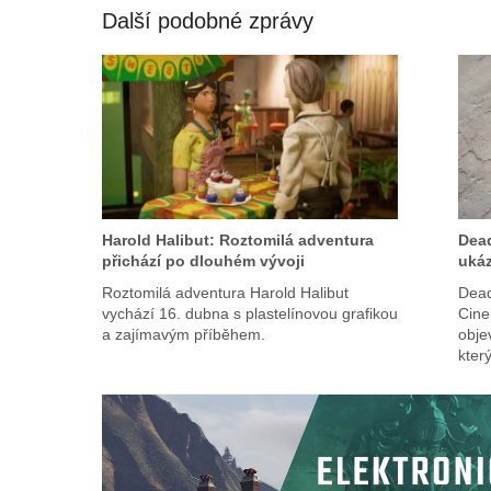
Další podobné zprávy
Harold Halibut: Roztomilá adventura
Dead
přichází po dlouhém vývoji
ukáz
Roztomilá adventura Harold Halibut
Dead
vychází 16. dubna s plastelínovou grafikou
Cine
a zajímavým příběhem.
obje
který