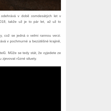
 odehrává v době osmdesátých let v
18, takže už je to pár let, až už to
y, což se jedná o velmi rannou verzi.
rává v pochmurné a bezútěšné krajině,
elů. Může se tedy stát, že vyjedete ze
 zjevovat různé siluety.