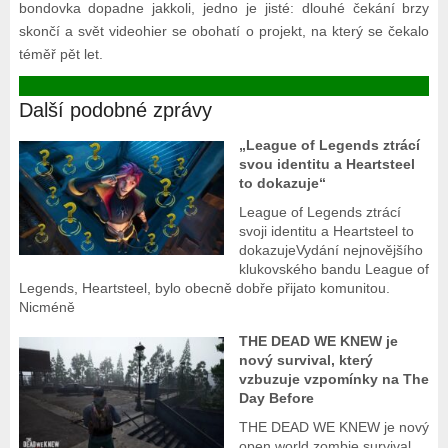
bondovka dopadne jakkoli, jedno je jisté: dlouhé čekání brzy
skončí a svět videohier se obohatí o projekt, na který se čekalo
téměř pět let.
Další podobné zprávy
„League of Legends ztrácí
svou identitu a Heartsteel
to dokazuje“
League of Legends ztrácí
svoji identitu a Heartsteel to
dokazujeVydání nejnovějšího
klukovského bandu League of
Legends, Heartsteel, bylo obecně dobře přijato komunitou.
Nicméně
THE DEAD WE KNEW je
nový survival, který
vzbuzuje vzpomínky na The
Day Before
THE DEAD WE KNEW je nový
open world zombie survival