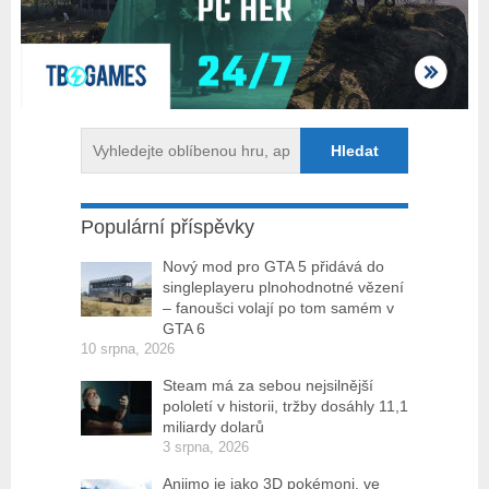
Populární příspěvky
Nový mod pro GTA 5 přidává do
singleplayeru plnohodnotné vězení
– fanoušci volají po tom samém v
GTA 6
10 srpna, 2026
Steam má za sebou nejsilnější
pololetí v historii, tržby dosáhly 11,1
miliardy dolarů
3 srpna, 2026
Aniimo je jako 3D pokémoni, ve