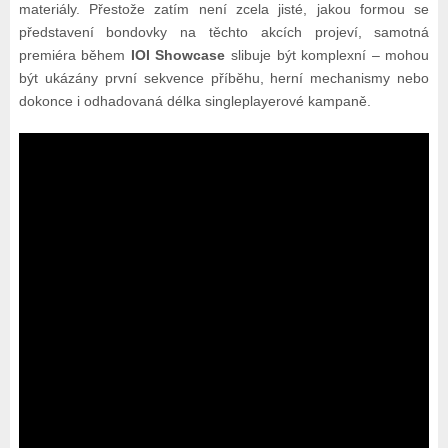
materiály. Přestože zatím není zcela jisté, jakou formou se
představení bondovky na těchto akcích projeví, samotná
premiéra během
IOI Showcase
slibuje být komplexní – mohou
být ukázány první sekvence příběhu, herní mechanismy nebo
dokonce i odhadovaná délka singleplayerové kampaně.