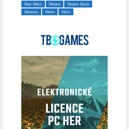
Star Wars
Steam
Steam Deck
Steamu
Valve
Xbox