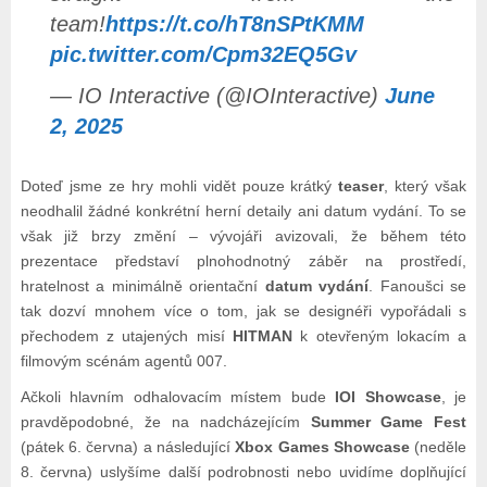
team!
https://t.co/hT8nSPtKMM
pic.twitter.com/Cpm32EQ5Gv
— IO Interactive (@IOInteractive)
June
2, 2025
Doteď jsme ze hry mohli vidět pouze krátký
teaser
, který však
neodhalil žádné konkrétní herní detaily ani datum vydání. To se
však již brzy změní – vývojáři avizovali, že během této
prezentace představí plnohodnotný záběr na prostředí,
hratelnost a minimálně orientační
datum vydání
. Fanoušci se
tak dozví mnohem více o tom, jak se designéři vypořádali s
přechodem z utajených misí
HITMAN
k otevřeným lokacím a
filmovým scénám agentů 007.
Ačkoli hlavním odhalovacím místem bude
IOI Showcase
, je
pravděpodobné, že na nadcházejícím
Summer Game Fest
(pátek 6. června) a následující
Xbox Games Showcase
(neděle
8. června) uslyšíme další podrobnosti nebo uvidíme doplňující