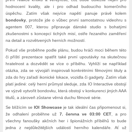
hodnocení kvality, ale i pro odhad budoucího komerčního
úspěchu. Zatím však nejvíce napětí panuje právě kolem
bondovky
, protože jde o vůbec první samostatnou videohru s
agentem 007, kterou připravuje dánské studio s bohatými
zkušenostmi s koncepcí tichých misí, ostře řezaného zaměření
na detail a rozvětvených herních možností.
Pokud vše proběhne podle plánu, budou hráči moci během této
či příští prezentace spatřit také první upoutávky na skutečnou
hratelnost a dozvědět se více o příběhu. Vyhlíží se například
otázka, zda se vývojáři inspirovali konkrétními filmovými tituly a
zda do hry zařadí ikonické lokace, vozidla či gadgety. Zatím však
platí jediné: celý herní průmysl sleduje, zda IO Interactive obstojí
ve výzvě vytvořit bondovku, která obstojí v konkurenci jiných AAA
titulů, a zároveň zůstane věrná duchu filmové série.
Se blížícím se
IOI Showcase
je tak ideální čas připomenout si,
že odhalení proběhne už
7. června ve 03:00 CET
, a pro
všechny fanoušky akčních her i špionážních příběhů to bude
jedna z nejdůležitějších událostí herního kalendáře. Ať už