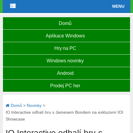
MENU
Domů
Aplikace Windows
Hry na PC
Windows novinky
Android
Prodej PC her
Domů
>
Novinky
>
IO Interactive odhalí hru s Jamesem Bondem na exkluzivní IOI
Showcase
IO Interactive odhalí hru s