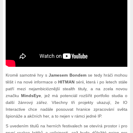
Kromě samotné hry s
Jamesem Bondem
se tedy hráči mohou
těšit i na nové informace o
HITMAN
sérii, která i po letech stále
patří mezi nejambicióznější stealth tituly, a na zcela novou
značku
MindsEye
, jež má potenciál rozšířit portfolio studia o
další žánrový zářez. Všechny tři projekty ukazují, že IO
Interactive chce nadále posouvat hranice zpracování světa
špionáže a akčních her, a to nejen v rámci jedné IP.
S uvedením titulů na herních festivalech se otevírá prostor i pro
první reakce kritiků a veřejnosti, což bude důležité nejen pro