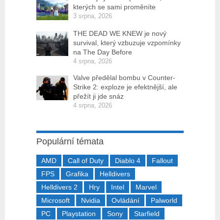
kterých se sami proměníte
3 srpna, 2026
THE DEAD WE KNEW je nový
survival, který vzbuzuje vzpomínky
na The Day Before
4 srpna, 2026
Valve předělal bombu v Counter-
Strike 2: exploze je efektnější, ale
přežít ji jde snáz
4 srpna, 2026
Populární témata
AMD
Call of Duty
Diablo 4
Fallout
FPS
Grafika
Helldivers
Helldivers 2
Hry
Intel
Marvel
Microsoft
Nvidia
Ovládání
Palworld
PC
Playstation
Sony
Starfield