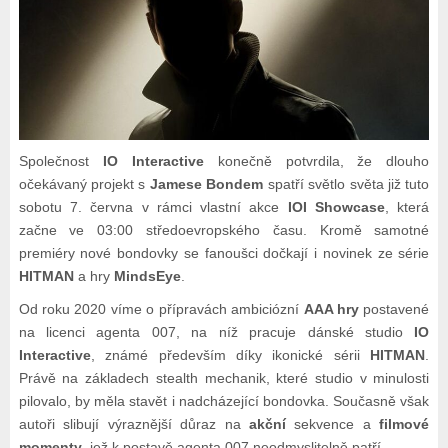
Společnost
IO Interactive
konečně potvrdila, že dlouho
očekávaný projekt s
Jamese Bondem
spatří světlo světa již tuto
sobotu 7. června v rámci vlastní akce
IOI Showcase
, která
začne ve 03:00 středoevropského času. Kromě samotné
premiéry nové bondovky se fanoušci dočkají i novinek ze série
HITMAN
a hry
MindsEye
.
Od roku 2020 víme o přípravách ambiciózní
AAA hry
postavené
na licenci agenta 007, na níž pracuje dánské studio
IO
Interactive
, známé především díky ikonické sérii
HITMAN
.
Právě na základech stealth mechanik, které studio v minulosti
pilovalo, by měla stavět i nadcházející bondovka. Současně však
autoři slibují výraznější důraz na
akční
sekvence a
filmové
momenty
, jež k postavě agenta 007 neodmyslitelně patří.