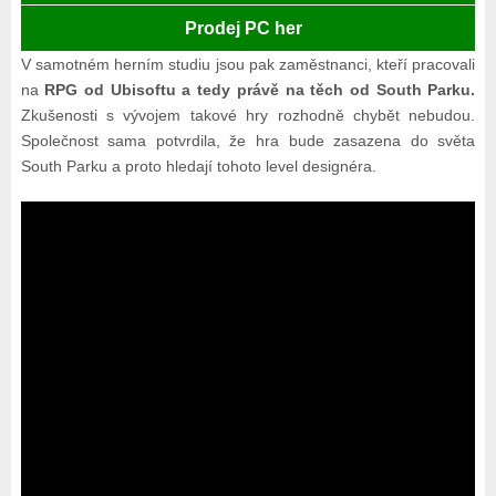
Prodej PC her
V samotném herním studiu jsou pak zaměstnanci, kteří pracovali
na
RPG od Ubisoftu a tedy právě na těch od South Parku.
Zkušenosti s vývojem takové hry rozhodně chybět nebudou.
Společnost sama potvrdila, že hra bude zasazena do světa
South Parku a proto hledají tohoto level designéra.