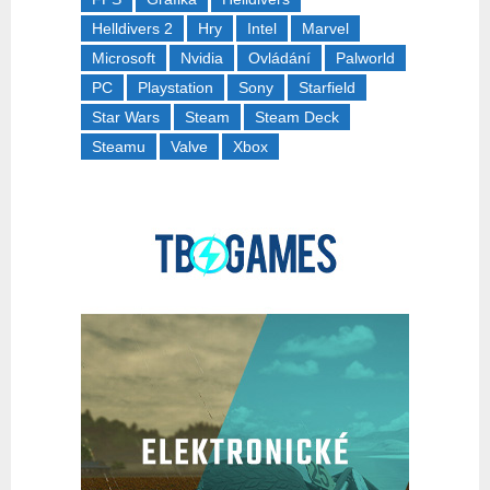
Helldivers 2
Hry
Intel
Marvel
Microsoft
Nvidia
Ovládání
Palworld
PC
Playstation
Sony
Starfield
Star Wars
Steam
Steam Deck
Steamu
Valve
Xbox