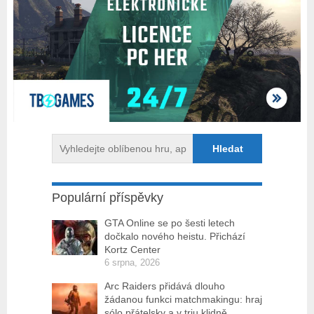
Populární příspěvky
GTA Online se po šesti letech
dočkalo nového heistu. Přichází
Kortz Center
6 srpna, 2026
Arc Raiders přidává dlouho
žádanou funkci matchmakingu: hraj
sólo přátelsky a v triu klidně