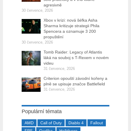
agresivně
30 července, 2026
Xbox v krizi: nová šéfka Asha
Sharma kritizuje strategii Phila
Spencera a oznamuje 3 200
propuštění
30 července, 2026
Tomb Raider: Legacy of Atlantis
láká na souboj s T-Rexem v novém
videu
31 července, 2026
Criterion opouští závodní kořeny a
plně se upisuje značce Battlefield
31 července, 2026
Populární témata
AMD
Call of Duty
Diablo 4
Fallout
FPS
Grafika
Helldivers