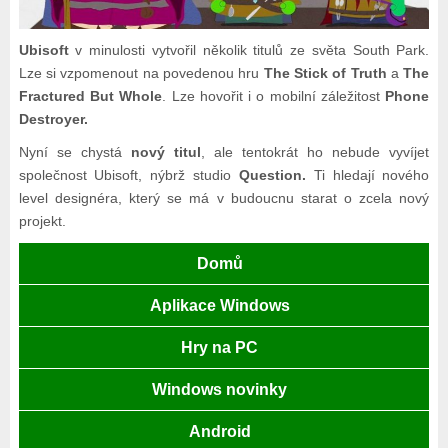
Ubisoft
v minulosti vytvořil několik titulů ze světa South Park.
Lze si vzpomenout na povedenou hru
The Stick of Truth
a
The
Fractured But Whole
. Lze hovořit i o mobilní záležitost
Phone
Destroyer.
Nyní se chystá
nový titul
, ale tentokrát ho nebude vyvíjet
společnost Ubisoft, nýbrž studio
Question.
Ti hledají nového
level designéra, který se má v budoucnu starat o zcela nový
projekt.
Domů
Aplikace Windows
Hry na PC
Windows novinky
Android