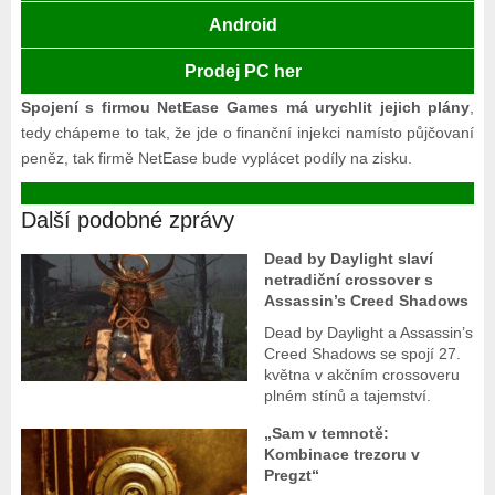
Android
Prodej PC her
Spojení s firmou NetEase Games má urychlit jejich plány
,
tedy chápeme to tak, že jde o finanční injekci namísto půjčovaní
peněz, tak firmě NetEase bude vyplácet podíly na zisku.
Další podobné zprávy
Dead by Daylight slaví
netradiční crossover s
Assassin’s Creed Shadows
Dead by Daylight a Assassin’s
Creed Shadows se spojí 27.
května v akčním crossoveru
plném stínů a tajemství.
„Sam v temnotě:
Kombinace trezoru v
Pregzt“