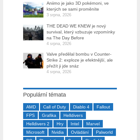
Aniimo je jako 3D pokémoni, ve
kterých se sami proměníte
3 srpna, 2026
THE DEAD WE KNEW je nový
survival, který vzbuzuje vzpomínky
na The Day Before
4 srpna, 2026
Valve předělal bombu v Counter-
Strike 2: exploze je efektnější, ale
přežít ji jde snáz
4 srpna, 2026
Populární témata
AMD
Call of Duty
Diablo 4
Fallout
FPS
Grafika
Helldivers
Helldivers 2
Hry
Intel
Marvel
Microsoft
Nvidia
Ovládání
Palworld