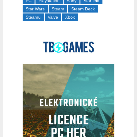
PC
Playstation
Sony
Starfield
Star Wars
Steam
Steam Deck
Steamu
Valve
Xbox