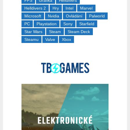
FPS
Grafika
Helldivers
Helldivers 2
Hry
Intel
Marvel
Microsoft
Nvidia
Ovládání
Palworld
PC
Playstation
Sony
Starfield
Star Wars
Steam
Steam Deck
Steamu
Valve
Xbox