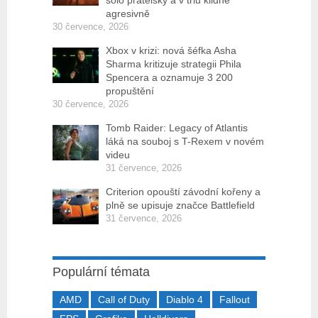
sólo přátelsky a v triu klidně
agresivně
30 července, 2026
Xbox v krizi: nová šéfka Asha
Sharma kritizuje strategii Phila
Spencera a oznamuje 3 200
propuštění
30 července, 2026
Tomb Raider: Legacy of Atlantis
láká na souboj s T-Rexem v novém
videu
31 července, 2026
Criterion opouští závodní kořeny a
plně se upisuje značce Battlefield
31 července, 2026
Populární témata
AMD
Call of Duty
Diablo 4
Fallout