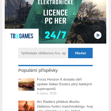
Populární příspěvky
Forza Horizon 6 dostala obří
update Italian Exotics plný italských
supersportů
6 srpna, 2026
Arc Raiders přidává dlouho
žádanou funkci matchmakingu: hraj