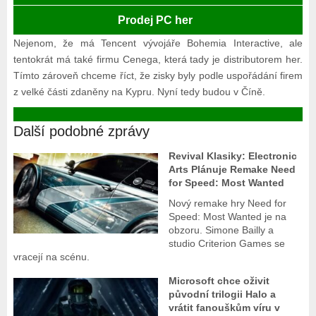
Prodej PC her
Nejenom, že má Tencent vývojáře Bohemia Interactive, ale
tentokrát má také firmu Cenega, která tady je distributorem her.
Tímto zároveň chceme říct, že zisky byly podle uspořádání firem
z velké části zdaněny na Kypru. Nyní tedy budou v Číně.
Další podobné zprávy
Revival Klasiky: Electronic
Arts Plánuje Remake Need
for Speed: Most Wanted
Nový remake hry Need for
Speed: Most Wanted je na
obzoru. Simone Bailly a
studio Criterion Games se
vracejí na scénu.
Microsoft chce oživit
původní trilogii Halo a
vrátit fanouškům víru v