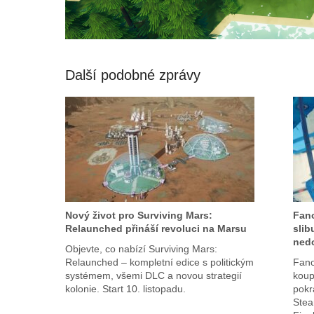
Další podobné zprávy
Nový život pro Surviving Mars:
Fan
Relaunched přináší revoluci na Marsu
slib
ned
Objevte, co nabízí Surviving Mars:
Relaunched – kompletní edice s politickým
Fano
systémem, všemi DLC a novou strategií
koup
kolonie. Start 10. listopadu.
pokr
Stea