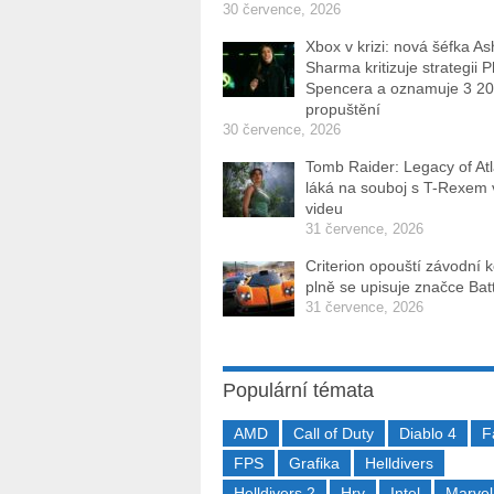
30 července, 2026
Xbox v krizi: nová šéfka As
Sharma kritizuje strategii P
Spencera a oznamuje 3 2
propuštění
30 července, 2026
Tomb Raider: Legacy of Atl
láká na souboj s T-Rexem
videu
31 července, 2026
Criterion opouští závodní 
plně se upisuje značce Batt
31 července, 2026
Populární témata
AMD
Call of Duty
Diablo 4
F
FPS
Grafika
Helldivers
Helldivers 2
Hry
Intel
Marvel