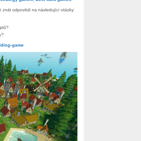
 znát odpovědi na následující otázky:
eptů?
y?
lding-game