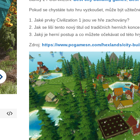
Pokud se chystáte tuto hru vyzkoušet, může být užitečné
1. Jaké prvky Civilization 1 jsou ve hře zachovány?
2. Jak se liší tento nový titul od tradičních herních konc
3. Jaký je herní postup a co můžete očekávat od této hr
Zdroj:
https://www.pcgamesn.com/hexlands/city-bui