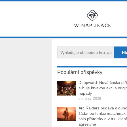
Populární příspěvky
Deepward: Nová česká stří
slibuje krvavou akci a origi
nápady
6 srpna, 2026
Arc Raiders přidává dlouh
žádanou funkci matchmakin
sólo přátelsky a v triu klidn
agresivně