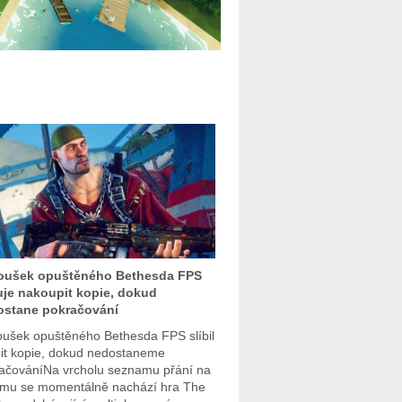
oušek opuštěného Bethesda FPS
uje nakoupit kopie, dokud
ostane pokračování
ušek opuštěného Bethesda FPS slíbil
it kopie, dokud nedostaneme
ačováníNa vrcholu seznamu přání na
mu se momentálně nachází hra The