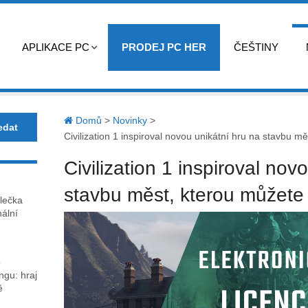
APLIKACE PC
PRODEJ PC HER
ČEŠTINY
Domů
>
Novinky
>
Civilization 1 inspiroval novou unikátní hru na stavbu m
Civilization 1 inspiroval nov
stavbu měst, kterou můžete
lečka
nální
o
gu: hraj
ě