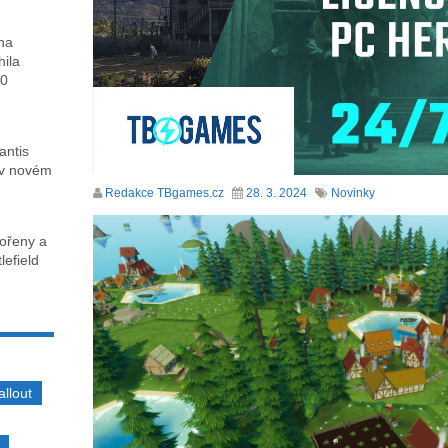
ha
hila
00
antis
 v novém
Redakce TBgames.cz
28. 3. 2024
Novinky
kořeny a
lefield
allout