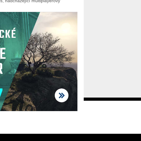
ls, nadcházející multiplayerový