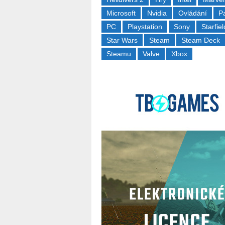
Microsoft
Nvidia
Ovládání
P
PC
Playstation
Sony
Starfiel
Star Wars
Steam
Steam Deck
Steamu
Valve
Xbox