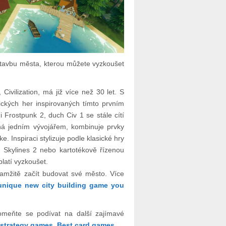
a stavbu města, kterou můžete vyzkoušet
Civilization, má již více než 30 let. S
gických her inspirovaných tímto prvním
 Frostpunk 2, duch Civ 1 se stále cítí
ná jedním vývojářem, kombinuje prvky
e. Inspiraci stylizuje podle klasické hry
 Skylines 2 nebo kartotékově řízenou
platí vyzkoušet.
amžitě začít budovat své město. Více
s unique new city building game you
omeňte se podívat na další zajímavé
 strategy games
,
Best card games