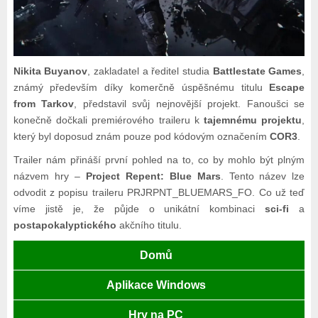
Nikita Buyanov
, zakladatel a ředitel studia
Battlestate Games
,
známý především díky komerčně úspěšnému titulu
Escape
from Tarkov
, představil svůj nejnovější projekt. Fanoušci se
konečně dočkali premiérového traileru k
tajemnému projektu
,
který byl doposud znám pouze pod kódovým označením
COR3
.
Trailer nám přináší první pohled na to, co by mohlo být plným
názvem hry –
Project Repent: Blue Mars
. Tento název lze
odvodit z popisu traileru PRJRPNT_BLUEMARS_FO. Co už teď
víme jistě je, že půjde o unikátní kombinaci
sci-fi
a
postapokalyptického
akčního titulu.
Domů
Aplikace Windows
Hry na PC