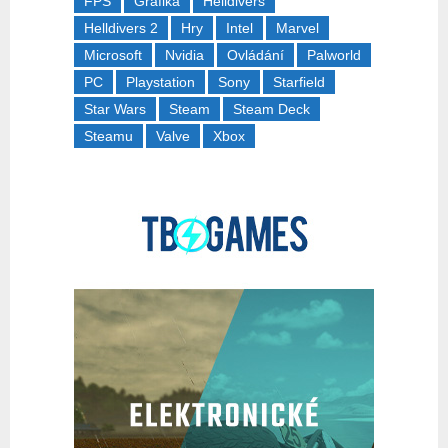
FPS
Grafika
Helldivers
Helldivers 2
Hry
Intel
Marvel
Microsoft
Nvidia
Ovládání
Palworld
PC
Playstation
Sony
Starfield
Star Wars
Steam
Steam Deck
Steamu
Valve
Xbox