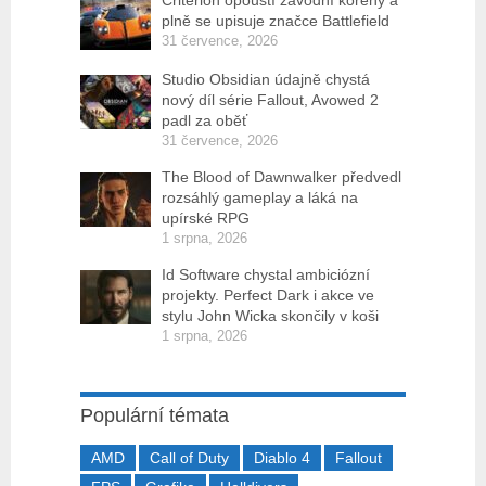
plně se upisuje značce Battlefield
31 července, 2026
Studio Obsidian údajně chystá
nový díl série Fallout, Avowed 2
padl za oběť
31 července, 2026
The Blood of Dawnwalker předvedl
rozsáhlý gameplay a láká na
upírské RPG
1 srpna, 2026
Id Software chystal ambiciózní
projekty. Perfect Dark i akce ve
stylu John Wicka skončily v koši
1 srpna, 2026
Populární témata
AMD
Call of Duty
Diablo 4
Fallout