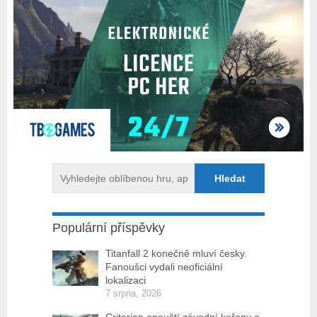
Populární příspěvky
Titanfall 2 konečně mluví česky.
Fanoušci vydali neoficiální
lokalizaci
7 srpna, 2026
Criterion opouští závodní kořeny a