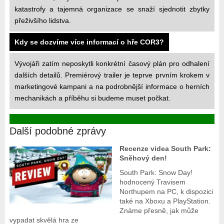
katastrofy a tajemná organizace se snaží sjednotit zbytky
přeživšího lidstva.
Kdy se dozvíme více informací o hře COR3?
Vývojáři zatím neposkytli konkrétní časový plán pro odhalení
dalších detailů. Premiérový trailer je teprve prvním krokem v
marketingové kampani a na podrobnější informace o herních
mechanikách a příběhu si budeme muset počkat.
Další podobné zprávy
Recenze videa South Park:
Sněhový den!
South Park: Snow Day!
hodnocený Travisem
Northupem na PC, k dispozici
také na Xboxu a PlayStation.
Známe přesně, jak může
vypadat skvělá hra ze