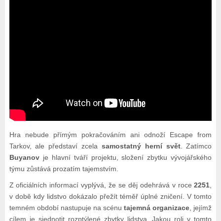
Hra nebude přímým pokračováním ani odnoží Escape from
Tarkov, ale představí zcela
samostatný herní svět
. Zatímco
Buyanov
je hlavní tváří projektu, složení zbytku vývojářského
týmu zůstává prozatím tajemstvím.
Z oficiálních informací vyplývá, že se děj odehrává v roce
2251
,
v době kdy lidstvo dokázalo přežít téměř úplné zničení. V tomto
temném období nastupuje na scénu
tajemná organizace
, jejímž
cílem je sjednotit rozptýlené zbytky lidstva. Jakou roli v tomto