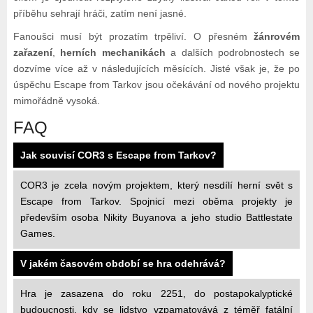
příběhu sehrají hráči, zatím není jasné.
Fanoušci musí být prozatím trpěliví. O přesném
žánrovém
zařazení
,
herních mechanikách
a dalších podrobnostech se
dozvíme více až v následujících měsících. Jisté však je, že po
úspěchu Escape from Tarkov jsou očekávání od nového projektu
mimořádně vysoká.
FAQ
Jak souvisí COR3 s Escape from Tarkov?
COR3 je zcela novým projektem, který nesdílí herní svět s
Escape from Tarkov. Spojnicí mezi oběma projekty je
především osoba Nikity Buyanova a jeho studio Battlestate
Games.
V jakém časovém období se hra odehrává?
Hra je zasazena do roku 2251, do postapokalyptické
budoucnosti, kdy se lidstvo vzpamatovává z téměř fatální