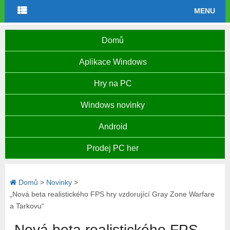
MENU
Domů
Aplikace Windows
Hry na PC
Windows novinky
Android
Prodej PC her
Domů
>
Novinky
>
„Nová beta realistického FPS hry vzdorující Gray Zone Warfare
a Tarkovu“
„Nová beta realistického FPS