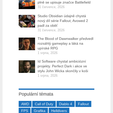
plně se upisuje značce Battlefield
31 července, 2026
Studio Obsidian údajně chystá
nový díl série Fallout, Avowed 2
padl za oběť
31 července, 2026
The Blood of Dawnwalker předvedl
rozsáhlý gameplay a láká na
upírské RPG
1 srpna, 2026
Id Software chystal ambiciózní
projekty. Perfect Dark i akce ve
stylu John Wicka skončily v koši
1 srpna, 2026
Populární témata
AMD
Call of Duty
Diablo 4
Fallout
FPS
Grafika
Helldivers