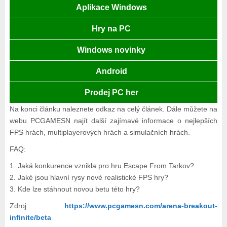
Aplikace Windows
Hry na PC
Windows novinky
Android
Prodej PC her
Na konci článku naleznete odkaz na celý článek. Dále můžete na
webu PCGAMESN najít další zajímavé informace o nejlepších
FPS hrách, multiplayerových hrách a simulačních hrách.
FAQ:
1. Jaká konkurence vznikla pro hru Escape From Tarkov?
2. Jaké jsou hlavní rysy nové realistické FPS hry?
3. Kde lze stáhnout novou betu této hry?
Zdroj:
https://www.pcgamesn.com/arena-breakout-
infinite/beta