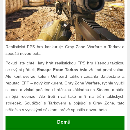
Realistická FPS hra konkuruje Gray Zone Warfare a Tarkov a
spouští novou beta
Pokud jste chtěli lety hrát realistickou FPS hru řízenou taktikou
se svými přáteli,
Escape From Tarkov
byla zřejmá první volba.
Ale kontroverze kolem Unheard Edition zasáhla Battlestate a
reputaci EFT – nový konkurent, Gray Zone Warfare, rychle využil
situace a získal početnou hráčskou základnu na Steamu a stále
silnější recenze. Ale třetí rival také míří na trůn taktických
stříleček. Soutěžící s Tarkovem a bojující s Gray Zone, tato
střílečka s vysokými sázkami právě spustila novou beta.
Domů