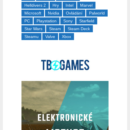
Helldivers 2
Hry
Intel
Marvel
Microsoft
Nvidia
Ovládání
Palworld
PC
Playstation
Sony
Starfield
Star Wars
Steam
Steam Deck
Steamu
Valve
Xbox