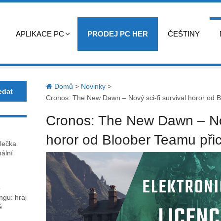
APLIKACE PC
PRODEJ PC HER
ČEŠTINY
Domů
>
Novinky
>
Cronos: The New Dawn – Nový sci-fi survival horor od 
Cronos: The New Dawn – Nový
horor od Bloober Teamu při
lečka
nální
o
gu: hraj
ě