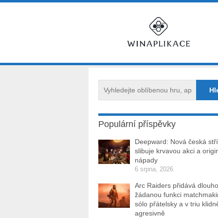
Populární příspěvky
Deepward: Nová česká stří
slibuje krvavou akci a origi
nápady
6 srpna, 2026
Arc Raiders přidává dlouh
žádanou funkci matchmakin
sólo přátelsky a v triu klidn
agresivně