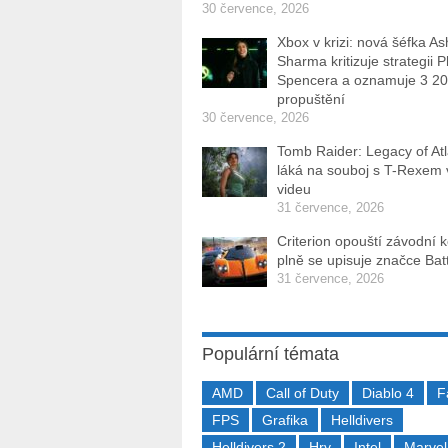
30 července, 2026
Xbox v krizi: nová šéfka As
Sharma kritizuje strategii P
Spencera a oznamuje 3 2
propuštění
30 července, 2026
Tomb Raider: Legacy of Atl
láká na souboj s T-Rexem
videu
31 července, 2026
Criterion opouští závodní 
plně se upisuje značce Batt
31 července, 2026
Populární témata
AMD
Call of Duty
Diablo 4
F
FPS
Grafika
Helldivers
Helldivers 2
Hry
Intel
Marvel