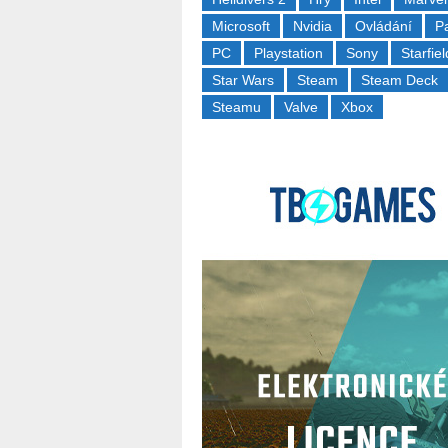
Microsoft
Nvidia
Ovládání
P
PC
Playstation
Sony
Starfiel
Star Wars
Steam
Steam Deck
Steamu
Valve
Xbox