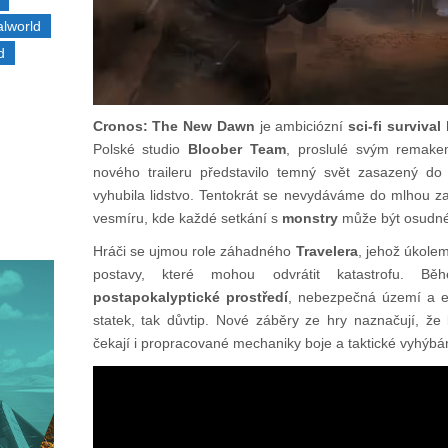
alworld
d
Cronos: The New Dawn
je ambiciózní
sci-fi survival
Polské studio
Bloober Team
, proslulé svým rema
nového traileru představilo temný svět zasazený d
vyhubila lidstvo. Tentokrát se nevydáváme do mlhou 
vesmíru, kde každé setkání s
monstry
může být osudné
Hráči se ujmou role záhadného
Travelera
, jehož úkolem
postavy, které mohou odvrátit katastrofu. B
postapokalyptické prostředí
, nebezpečná území a ep
statek, tak důvtip. Nové záběry ze hry naznačují, ž
čekají i propracované mechaniky boje a taktické vyhýbá