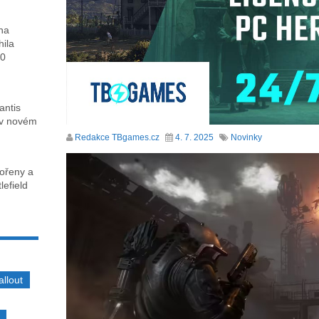
ha
hila
00
antis
 v novém
Redakce TBgames.cz
4. 7. 2025
Novinky
kořeny a
lefield
allout