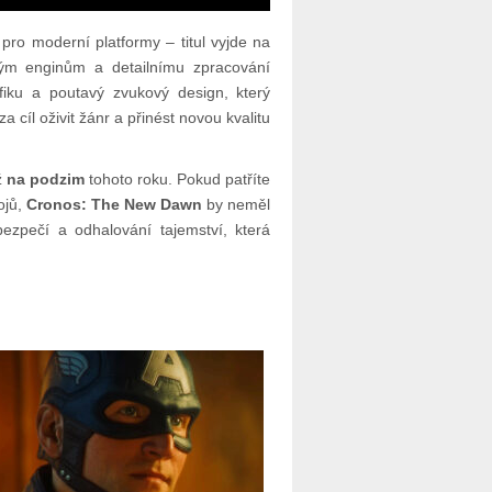
ro moderní platformy – titul vyjde na
ým enginům a detailnímu zpracování
fiku a poutavý zvukový design, který
 cíl oživit žánr a přinést novou kvalitu
ž
na podzim
tohoto roku. Pokud patříte
ojů,
Cronos: The New Dawn
by neměl
bezpečí a odhalování tajemství, která