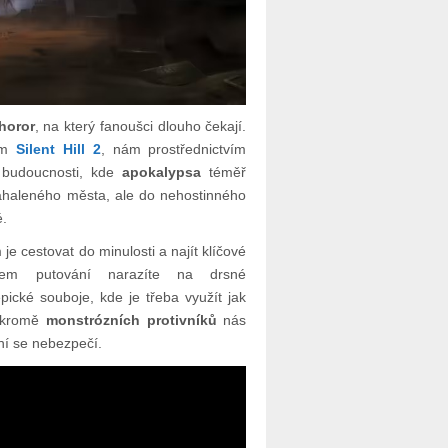
 horor
, na který fanoušci dlouho čekají.
kem
Silent Hill 2
, nám prostřednictvím
o budoucnosti, kde
apokalypsa
téměř
zahaleného města, ale do nehostinného
.
 je cestovat do minulosti a najít klíčové
ěhem putování narazíte na drsné
ické souboje, kde je třeba využít jak
e kromě
monstrózních protivníků
nás
ní se nebezpečí.