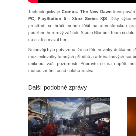
Technologicky je
Cronos: The New Dawn
koncipován p
PC
,
PlayStation 5
i
Xbox Series X|S
. Díky výkonn
prostředí se hráči mohou těšit na atmosférickou gra
podtrhne hororový zážitek. Studio Bloober Team si dalo za
do sci-fi survival her.
Nejnověji bylo potvrzeno, že se této novinky dočkáme ji
mezi milovníky temných příběhů a adrenalinových soub
uniknout vaší pozornosti. Připravte se na napětí, ne
mohou změnit osud celého lidstva.
Další podobné zprávy