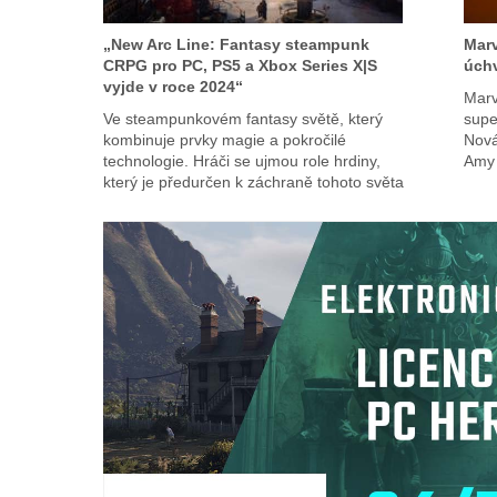
„New Arc Line: Fantasy steampunk
Marv
CRPG pro PC, PS5 a Xbox Series X|S
úchv
vyjde v roce 2024“
Marv
Ve steampunkovém fantasy světě, který
supe
kombinuje prvky magie a pokročilé
Nová
technologie. Hráči se ujmou role hrdiny,
Amy 
který je předurčen k záchraně tohoto světa